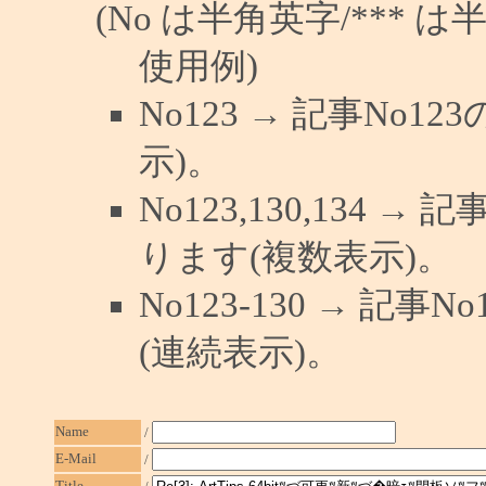
(No は半角英字/*** は
使用例)
No123 → 記事No
示)。
No123,130,134 →
ります(複数表示)。
No123-130 → 記
(連続表示)。
Name
/
E-Mail
/
Title