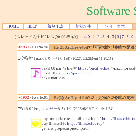
Softwar
HOME
HELP
新規作成
新着記事
ツリー表示
[ スレッド内全100レス(90-99 表示) ]
<<
0
|
1
|
2
|
3
|
4
|
5
|
6
|
7
|
8
|
9
■5931
/ ResNo.90)
Re[2]: ArtTips 64bitﾂづ可更ﾂ新ﾂづ�暗ｪ
□投稿者/ Paxilok
＠
一般人(1回)-(2022/08/22(Mon) 11:28:16)
paxil 60 mg <a href="
https://paxil.tech/#
">paxil for ocd<
paxil 10mg
https://paxil.tech/
paxil hair loss
■5932
/ ResNo.91)
Re[2]: ArtTips 64bitﾂづ可更ﾂ新ﾂづ�暗ｪ
□投稿者/ Propecia
＠
一般人(1回)-(2022/08/23(Tue) 14:41:28)
buy propecia cheap online <a href="
https://finasteride.t
buy finasteride
https://finasteride.top/
generic propecia prescription