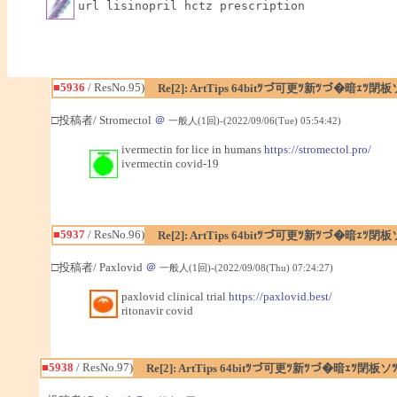
url lisinopril hctz prescription
■5936
/ ResNo.95)
Re[2]: ArtTips 64bitﾂづ可更ﾂ新ﾂづ�暗ｪ
□投稿者/ Stromectol
＠
一般人(1回)-(2022/09/06(Tue) 05:54:42)
ivermectin for lice in humans
https://stromectol.pro/
ivermectin covid-19
■5937
/ ResNo.96)
Re[2]: ArtTips 64bitﾂづ可更ﾂ新ﾂづ�暗ｪ
□投稿者/ Paxlovid
＠
一般人(1回)-(2022/09/08(Thu) 07:24:27)
paxlovid clinical trial
https://paxlovid.best/
ritonavir covid
■5938
/ ResNo.97)
Re[2]: ArtTips 64bitﾂづ可更ﾂ新ﾂづ�暗ｪﾂ