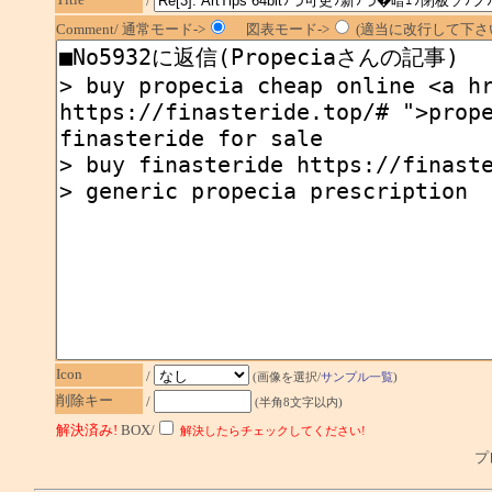
/
Comment/ 通常モード->
図表モード->
(適当に改行して下さい
Icon
/
(画像を選択/
サンプル一覧
)
削除キー
/
(半角8文字以内)
解決済み!
BOX/
解決したらチェックしてください!
プレ