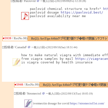
□投稿者/ Paxlovid
＠
一般人(2回)-(2022/09/09(Fri) 12:20:28)
paxlovid chemical structure <a href=" 
ht
paxlovid dosage 
https://paxlovid.best/
paxlovid availability near me
■5939
/ ResNo.98)
Re[2]: ArtTips 64bitﾂづ可更ﾂ新ﾂづ�暗ｪﾂ閉板ソﾂ
□投稿者/ CanadaF
＠
一般人(1回)-(2022/09/10(Sat) 18:51:44)
how to make natural viagra with immediate eff
free viagra samples by mail 
https://viagracan
is viagra covered by health insurance
■5940
/ ResNo.99)
Re[2]: ArtTips 64bitﾂづ可更ﾂ新ﾂづ�暗ｪ
□投稿者/ Stromectol
＠
一般人(2回)-(2022/09/13(Tue) 18:05:19)
ivermectin dosage for covid
https://stromectol1st.com/