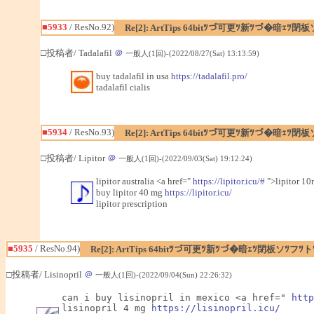
■5933
/ ResNo.92)
Re[2]: ArtTips 64bitﾂづ可更ﾂ新ﾂづ�暗ｪ
□投稿者/ Tadalafil
＠
一般人(1回)-(2022/08/27(Sat) 13:13:59)
buy tadalafil in usa
https://tadalafil.pro/
tadalafil cialis
■5934
/ ResNo.93)
Re[2]: ArtTips 64bitﾂづ可更ﾂ新ﾂづ�暗ｪ
□投稿者/ Lipitor
＠
一般人(1回)-(2022/09/03(Sat) 19:12:24)
lipitor australia <a href="
https://lipitor.icu/#
">lipitor 10
buy lipitor 40 mg
https://lipitor.icu/
lipitor prescription
■5935
/ ResNo.94)
Re[2]: ArtTips 64bitﾂづ可更ﾂ新ﾂづ�暗ｪﾂ閉板ソﾂ
□投稿者/ Lisinopril
＠
一般人(1回)-(2022/09/04(Sun) 22:26:32)
can i buy lisinopril in mexico <a href=" 
http
lisinopril 4 mg 
https://lisinopril.icu/