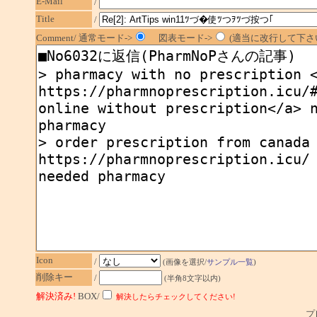
E-Mail
/
Title
/
Comment/ 通常モード->
図表モード->
(適当に改行して下さい
Icon
/
(画像を選択/
サンプル一覧
)
削除キー
/
(半角8文字以内)
解決済み!
BOX/
解決したらチェックしてください!
プレ