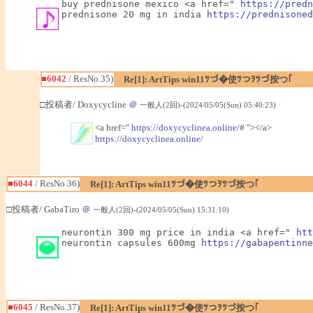
buy prednisone mexico <a href=" 
https://predn
prednisone 20 mg in india 
https://prednisoned
■6042
/ ResNo.35)
Re[1]: ArtTips win11ﾂづ�使ﾂつｦﾂづ按つ｢
□投稿者/ Doxycycline
＠
一般人(2回)-(2024/05/05(Sun) 05:40:23)
<a href="
https://doxycyclinea.online/#
"></a>
https://doxycyclinea.online/
■6044
/ ResNo.36)
Re[1]: ArtTips win11ﾂづ�使ﾂつｦﾂづ按つ｢
□投稿者/ GabaTiro
＠
一般人(2回)-(2024/05/05(Sun) 15:31:10)
neurontin 300 mg price in india <a href=" 
htt
neurontin capsules 600mg 
https://gabapentinne
■6045
/ ResNo.37)
Re[1]: ArtTips win11ﾂづ�使ﾂつｦﾂづ按つ｢