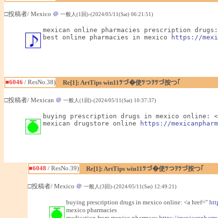
□投稿者/ Mexico
＠
一般人(1回)-(2024/05/11(Sat) 06:21:51)
mexican online pharmacies prescription drugs:
best online pharmacies in mexico 
https://mexi
■6046
/ ResNo.38)
Re[1]: ArtTips win11ﾂづ�使ﾂつｦﾂづ按つ｢
□投稿者/ Mexican
＠
一般人(1回)-(2024/05/11(Sat) 10:37:37)
buying prescription drugs in mexico online: <
mexican drugstore online 
https://mexicanpharm
■6048
/ ResNo.39)
Re[1]: ArtTips win11ﾂづ�使ﾂつｦﾂづ按つ｢
□投稿者/ Mexico
＠
一般人(3回)-(2024/05/11(Sat) 12:49:21)
buying prescription drugs in mexico online: <a href="
ht
mexico pharmacies
medication from mexico pharmacy
https://mexicanpharm