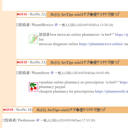
■6036
/ ResNo.32)
Re[1]: ArtTips win11ﾂづ�使ﾂつｦﾂづ按つ｢
□投稿者/ PharmMexico
＠
一般人(2回)-(2024/05/03(Fri) 13:50:24)
誰損多best mexican online pharmacies <a href="
https:/
list
mexican drugstore online
https://pharmmexico.online/
me
■6038
/ ResNo.33)
Re[1]: ArtTips win11ﾂづ�使ﾂつｦﾂづ按つ｢
□投稿者/ PharmStore
＠
一般人(2回)-(2024/05/04(Sat) 04:03:49)
canadian online pharmacy no prescription <a href="
https
pharmacy paypal
cheapest pharmacy for prescriptions
https://pharmworld.s
■6040
/ ResNo.34)
Re[1]: ArtTips win11ﾂづ�使ﾂつｦﾂづ按つ｢
□投稿者/ Prednisone
＠
一般人(2回)-(2024/05/04(Sat) 17:55:50)