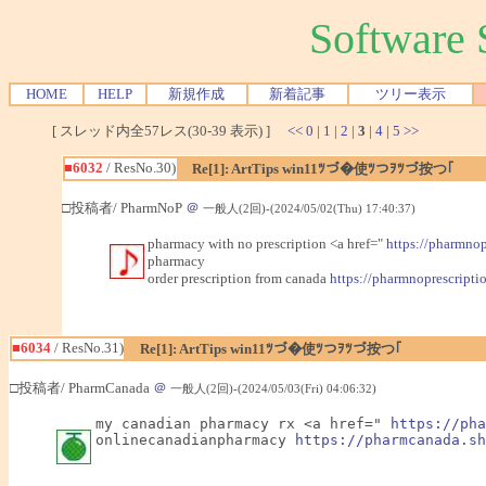
Softwar
HOME
HELP
新規作成
新着記事
ツリー表示
[ スレッド内全57レス(30-39 表示) ]
<<
0
|
1
|
2
|
3
|
4
|
5
>>
■6032
/ ResNo.30)
Re[1]: ArtTips win11ﾂづ�使ﾂつｦﾂづ按つ｢
□投稿者/ PharmNoP
＠
一般人(2回)-(2024/05/02(Thu) 17:40:37)
pharmacy with no prescription <a href="
https://pharmnop
pharmacy
order prescription from canada
https://pharmnoprescriptio
■6034
/ ResNo.31)
Re[1]: ArtTips win11ﾂづ�使ﾂつｦﾂづ按つ｢
□投稿者/ PharmCanada
＠
一般人(2回)-(2024/05/03(Fri) 04:06:32)
my canadian pharmacy rx <a href=" 
https://pha
onlinecanadianpharmacy 
https://pharmcanada.sh