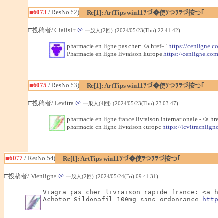
■6073
/ ResNo.52)
Re[1]: ArtTips win11ﾂづ�使ﾂつｦﾂづ按つ｢
□投稿者/ CialisFr
＠
一般人(2回)-(2024/05/23(Thu) 22:41:42)
pharmacie en ligne pas cher: <a href="
https://cenligne.c
Pharmacie en ligne livraison Europe
https://cenligne.com
■6075
/ ResNo.53)
Re[1]: ArtTips win11ﾂづ�使ﾂつｦﾂづ按つ｢
□投稿者/ Levitra
＠
一般人(4回)-(2024/05/23(Thu) 23:03:47)
pharmacie en ligne france livraison internationale - <a hr
pharmacie en ligne livraison europe
https://levitraenlign
■6077
/ ResNo.54)
Re[1]: ArtTips win11ﾂづ�使ﾂつｦﾂづ按つ｢
□投稿者/ Vienligne
＠
一般人(2回)-(2024/05/24(Fri) 09:41:31)
Viagra pas cher livraison rapide france: <a h
Acheter Sildenafil 100mg sans ordonnance 
http