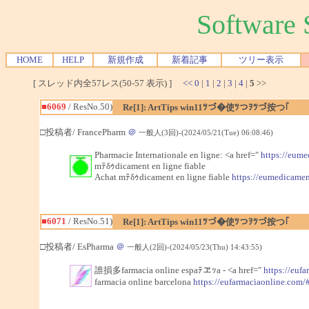
Softwar
HOME
HELP
新規作成
新着記事
ツリー表示
[ スレッド内全57レス(50-57 表示) ]
<<
0
|
1
|
2
|
3
|
4
|
5
>>
■6069
/ ResNo.50)
Re[1]: ArtTips win11ﾂづ�使ﾂつｦﾂづ按つ｢
□投稿者/ FrancePharm
＠
一般人(3回)-(2024/05/21(Tue) 06:08:46)
Pharmacie Internationale en ligne: <a href="
https://eum
mﾃδｩdicament en ligne fiable
Achat mﾃδｩdicament en ligne fiable
https://eumedicame
■6071
/ ResNo.51)
Re[1]: ArtTips win11ﾂづ�使ﾂつｦﾂづ按つ｢
□投稿者/ EsPharma
＠
一般人(2回)-(2024/05/23(Thu) 14:43:55)
誰損多farmacia online espaﾃヱｯa - <a href="
https://euf
farmacia online barcelona
https://eufarmaciaonline.com/