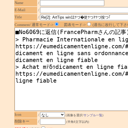
Name
/
E-Mail
/
Title
/
Comment/ 通常モード->
図表モード->
(適当に改行して下さい
Icon
/
(画像を選択/
サンプル一覧
)
削除キー
/
(半角8文字以内)