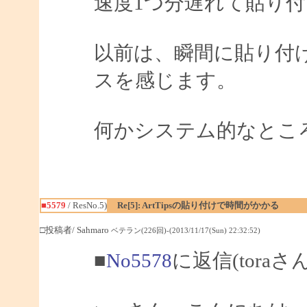
速度1つ分遅れて貼り
以前は、瞬間に貼り付
スを感じます。
何かシステム的なとこ
■5579
/ ResNo.5)
Re[5]: ArtTipsの貼り付けで時間がかかる
□投稿者/ Sahmaro
ベテラン(226回)-(2013/11/17(Sun) 22:32:52)
■
No5578
に返信(toraさ