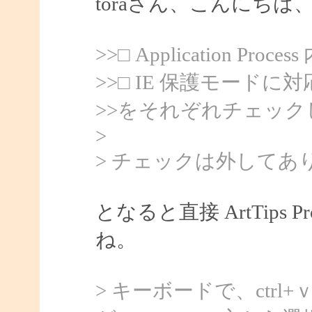
toraさん、こんにちは、S
>>□ Application Proces
>>□ IE 保護モードに
>>をそれぞれチェッ
>
> チェックは外してあ
となると直接 ArtTips
ね。
> キーボードで、ctr