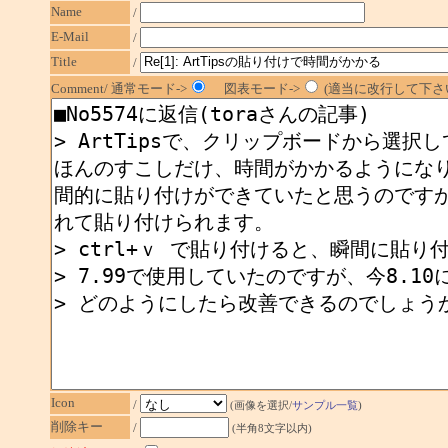
Name
/
E-Mail
/
Title
/
Comment/ 通常モード->
図表モード->
(適当に改行して下さい
Icon
/
(画像を選択/
サンプル一覧
)
削除キー
/
(半角8文字以内)