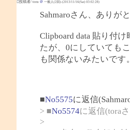
□投稿者/ tora
＠
一般人(2回)-(2013/11/16(Sat) 03:02:28)
Sahmaroさん、あり
Clipboard data
たが、0にしていても
も関係ないみたいです
■
No5575
に返信(Sahma
> ■
No5574
に返信(tora
>