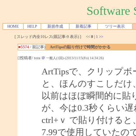
Softwar
HOME
HELP
新規作成
新着記事
ツリー表示
[ スレッド内全10レス(親記事-9 表示) ] <<
0
|
1
>>
■5574
/ 親記事)
ArtTipsの貼り付けで時間がかかる
□投稿者/ tora
＠
一般人(1回)-(2013/11/15(Fri) 14:34:26)
ArtTipsで、クリッ
と、ほんのすこしだけ
以前はほぼ瞬間的に貼
が、今は0.3秒くらい
ctrl+ｖ で貼り付け
7.99で使用していたの