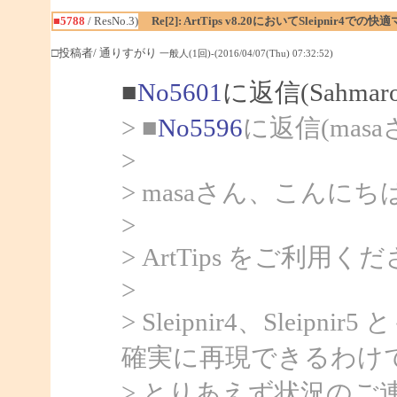
■5788
/ ResNo.3)
Re[2]: ArtTips v8.20においてSleip
□投稿者/ 通りすがり
一般人(1回)-(2016/04/07(Thu) 07:32:52)
■
No5601
に返信(Sahma
> ■
No5596
に返信(mas
>
> masaさん、こんにちは
>
> ArtTips をご
>
> Sleipnir4、Sle
確実に再現できるわけ
> とりあえず状況のご