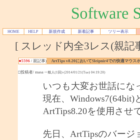
Software
HOME
HELP
新規作成
新着記事
ツリー表示
[ スレッド内全3レス(親記事-
■5596
/ 親記事)
ArtTips v8.20においてSleipnir4での
□投稿者/ masa
一般人(1回)-(2014/01/21(Tue) 04:19:20)
いつも大変お世話にな
現在、Windows7(64bit
ArtTips8.20を使
先日、ArtTipsのバー