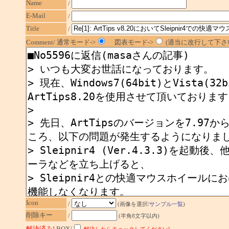
Name
/
E-Mail
/
Title
/
Comment/ 通常モード->
図表モード->
(適当に改行して下さい
Icon
/
(画像を選択/
サンプル一覧
)
削除キー
/
(半角8文字以内)
解決済み!
BOX/
解決したらチェックしてください!