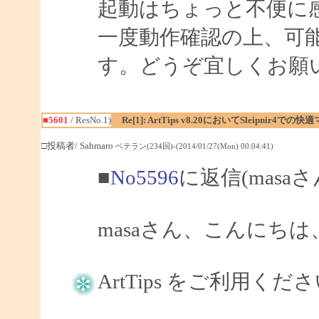
起動はちょっと不便に
一度動作確認の上、可
す。どうぞ宜しくお願
■5601
/ ResNo.1)
Re[1]: ArtTips v8.20においてSleip
□投稿者/ Sahmaro
ベテラン(234回)-(2014/01/27(Mon) 00:04:41)
■
No5596
に返信(masa
masaさん、こんにちは、S
ArtTips をご利用