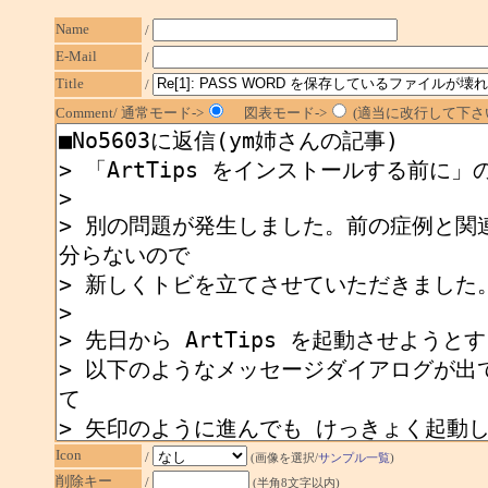
Name
/
E-Mail
/
Title
/
Comment/ 通常モード->
図表モード->
(適当に改行して下さい
Icon
/
(画像を選択/
サンプル一覧
)
削除キー
/
(半角8文字以内)