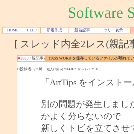
Software
HOME
HELP
新規作成
新着記事
ツリー表示
[ スレッド内全2レス(親記事-
■5603
/ 親記事)
PASS WORD を保存しているファイルが壊れてい
□投稿者/ ym姉
一般人(2回)-(2014/02/01(Sat) 22:21:10)
「ArtTips をインス
別の問題が発生しまし
かよく分らないので
新しくトビを立てさせ