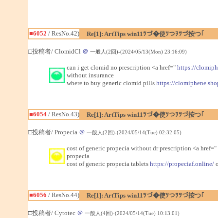
■6052
/ ResNo.42)
Re[1]: ArtTips win11ﾂづ�使ﾂつｦﾂづ按つ｢
□投稿者/ ClomidCl
＠
一般人(2回)-(2024/05/13(Mon) 23:16:09)
can i get clomid no prescription <a href="
https://clomip
without insurance
where to buy generic clomid pills
https://clomiphene.sho
■6054
/ ResNo.43)
Re[1]: ArtTips win11ﾂづ�使ﾂつｦﾂづ按つ｢
□投稿者/ Propecia
＠
一般人(2回)-(2024/05/14(Tue) 02:32:05)
cost of generic propecia without dr prescription <a href="
propecia
cost of generic propecia tablets
https://propeciaf.online/
o
■6056
/ ResNo.44)
Re[1]: ArtTips win11ﾂづ�使ﾂつｦﾂづ按つ｢
□投稿者/ Cytotec
＠
一般人(4回)-(2024/05/14(Tue) 10:13:01)