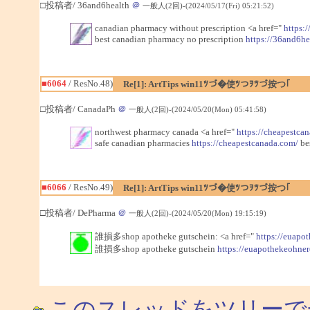
□投稿者/ 36and6health
＠
一般人(2回)-(2024/05/17(Fri) 05:21:52)
canadian pharmacy without prescription <a href="
https:
best canadian pharmacy no prescription
https://36and6he
■6064
/ ResNo.48)
Re[1]: ArtTips win11ﾂづ�使ﾂつｦﾂづ按つ｢
□投稿者/ CanadaPh
＠
一般人(2回)-(2024/05/20(Mon) 05:41:58)
northwest pharmacy canada <a href="
https://cheapestca
safe canadian pharmacies
https://cheapestcanada.com/
be
■6066
/ ResNo.49)
Re[1]: ArtTips win11ﾂづ�使ﾂつｦﾂづ按つ｢
□投稿者/ DePharma
＠
一般人(2回)-(2024/05/20(Mon) 19:15:19)
誰損多shop apotheke gutschein: <a href="
https://euapo
誰損多shop apotheke gutschein
https://euapothekeohne
このスレッドをツリーで