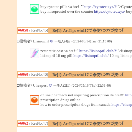
buy cytotec pills <a href="
https://cytotec.xyz/#
">Cytote
buy misoprostol over the counter
https://cytotec.xyz/
buy 
■6058
/ ResNo.45)
Re[1]: ArtTips win11ﾂづ�使ﾂつｦﾂづ按つ｢
□投稿者/ Lisinopril
＠
一般人(4回)-(2024/05/14(Tue) 21:13:00)
zestoretic cost <a href="
https://lisinopril.club/#
">lisinop
lisinopril 10 mg pill
https://lisinopril.club/
10 mg lisinopr
■6060
/ ResNo.46)
Re[1]: ArtTips win11ﾂづ�使ﾂつｦﾂづ按つ｢
□投稿者/ Cheapest
＠
一般人(2回)-(2024/05/16(Thu) 22:39:46)
online pharmacy not requiring prescription <a href="
http
prescription drugs online
how to order prescription drugs from canada
https://chea
■6062
/ ResNo.47)
Re[1]: ArtTips win11ﾂづ�使ﾂつｦﾂづ按つ｢