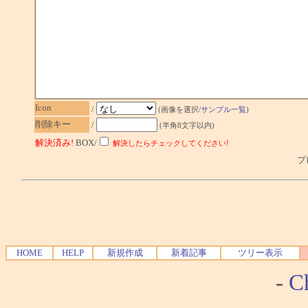
Icon
/
(画像を選択/
サンプル一覧
)
削除キー
/
(半角8文字以内)
解決済み!
BOX/
解決したらチェックしてください!
プレ
HOME
HELP
新規作成
新着記事
ツリー表示
-
Ch