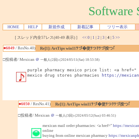
Softwar
HOME
HELP
新規作成
新着記事
ツリー表示
[ スレッド内全57レス(40-49 表示) ]
<<
0
|
1
|
2
|
3
|
4
|
5
>>
■6049
/ ResNo.40)
Re[1]: ArtTips win11ﾂづ�使ﾂつｦﾂづ按つ｢
□投稿者/ Mexican
＠
一般人(2回)-(2024/05/11(Sat) 18:53:58)
purple pharmacy mexico price list: <a href=" 
mexico drug stores pharmacies 
https://mexican
■6050
/ ResNo.41)
Re[1]: ArtTips win11ﾂづ�使ﾂつｦﾂづ按つ｢
□投稿者/ Mexican
＠
一般人(3回)-(2024/05/12(Sun) 03:46:51)
mexican mail order pharmacies: <a href="
https://mexica
online
buying from online mexican pharmacy
https://mexicanp