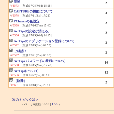
要望
2
└
#3573
[作成:07/08(Wed) 18:18]
CAPTUREの機能について
3
└
#3578
[作成:07/11(Sat) 17:22]
PChusenの色設定
2
└
#3588
[作成:07/16(Thu) 15:40]
ArtTipsの設定が消える。
2
└
#3586
[作成:07/15(Wed) 14:15]
ArtTipsのアプリケーション登録について
3
└
#3592
[作成:07/19(Sun) 09:53]
ご確認！
3
└
#3597
[作成:07/21(Tue) 08:20]
ArtTips パスワードの登録について
10
└
#3538
[作成:06/15(Mon) 17:49]
ArtTipsについて
12
└
#3556
[作成:06/27(Sat) 00:11]
（削除）
2
└
#3661
[作成:08/18(Tue) 20:11]
次のトピック20＞
( ページ移動 / <<
0
|
1
>>
)