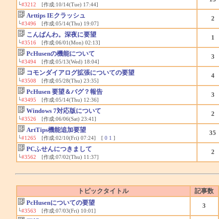
└
#3212
[作成:10/14(Tue) 17:44]
Arttips IEクラッシュ
2
└
#3496
[作成:05/14(Thu) 19:07]
こんばんわ。深夜に要望
1
└
#3516
[作成:06/01(Mon) 02:13]
PcHusenの機能について
3
└
#3494
[作成:05/13(Wed) 18:04]
コモンダイアログ拡張についての要望
4
└
#3508
[作成:05/28(Thu) 23:35]
PcHusen 要望＆バグ？報告
3
└
#3495
[作成:05/14(Thu) 12:36]
Windows 7対応版について
2
└
#3526
[作成:06/06(Sat) 23:41]
ArtTips機能追加要望
35
└
#1265
[作成:02/10(Fri) 07:24] [
0
1
]
PCふせんにつきまして
2
└
#3562
[作成:07/02(Thu) 11:37]
トピックタイトル
記事数
PcHusenについての要望
3
└
#3563
[作成:07/03(Fri) 10:01]