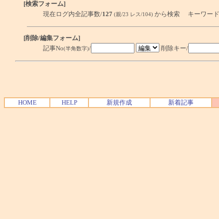
[検索フォーム]
現在ログ内全記事数/
127
から検索 キーワード
(親/23 レス/104)
[削除/編集フォーム]
記事No
/
削除キー/
(半角数字)
HOME
HELP
新規作成
新着記事