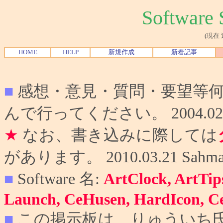
Softwar
(現在
HOME
HELP
新規作成
新着記事
■
感想・意見・質問・要望等
んで行ってください。 2004.02.10
★
なお、書き込みに際しては
があります。 2010.03.21 Sahma
■
Software 名:
ArtClock, ArtTip
Launch, CeHusen, HardIcon, C
■
この掲示板は、りゅういち