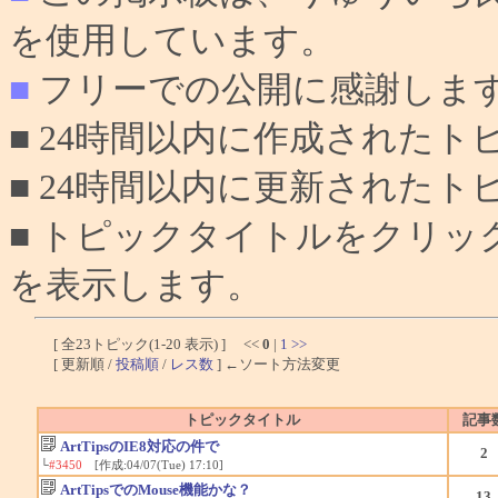
を使用しています。
■
フリーでの公開に感謝しま
■ 24時間以内に作成されたト
■ 24時間以内に更新されたト
■ トピックタイトルをクリ
を表示します。
[ 全23トピック(1-20 表示) ] <<
0
|
1
>>
[ 更新順 /
投稿順
/
レス数
] ←ソート方法変更
トピックタイトル
記事
ArtTipsのIE8対応の件で
2
└
#3450
[作成:04/07(Tue) 17:10]
ArtTipsでのMouse機能かな？
13