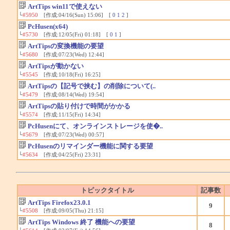
ArtTips win11で使えない
└
#5950
[作成:04/16(Sun) 15:06] [
0
1
2
]
PcHusen(x64)
└
#5730
[作成:12/05(Fri) 01:18] [
0
1
]
ArtTipsの変換機能の要望
└
#5680
[作成:07/23(Wed) 12:44]
ArtTipsが動かない
└
#5545
[作成:10/18(Fri) 16:25]
ArtTipsの【記号で挟む】の削除について(..
└
#5479
[作成:08/14(Wed) 19:54]
ArtTipsの貼り付けで時間がかかる
└
#5574
[作成:11/15(Fri) 14:34]
PcHusenにて、オンラインストレージを使�..
└
#5679
[作成:07/23(Wed) 00:57]
PcHusenのリマインダー機能に関する要望
└
#5634
[作成:04/25(Fri) 23:31]
トピックタイトル
記事数
ArtTips Firefox23.0.1
9
└
#5508
[作成:09/05(Thu) 21:15]
ArtTips Windows 終了 機能への要望
8