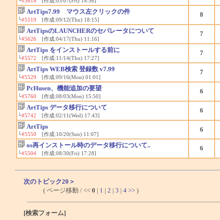
└
#5614
[作成:03/07(Fri) 14:56]
ArtTips7.99 マウス左クリックの件
8
└
#5519
[作成:09/12(Thu) 18:15]
ArtTipsのLAUNCHERのセパレータについて
7
└
#5626
[作成:04/17(Thu) 11:16]
ArtTips をインストールする前に
7
└
#5572
[作成:11/14(Thu) 17:27]
ArtTips WEB検索 登録数 v7.99
7
└
#5529
[作成:09/16(Mon) 01:01]
PcHusen、機能追加の要望
6
└
#5760
[作成:08/03(Mon) 15:50]
ArtTips データ移行について
6
└
#5742
[作成:02/11(Wed) 17:43]
ArtTips
6
└
#5550
[作成:10/20(Sun) 11:07]
os再インストール時のデータ移行について..
6
└
#5504
[作成:08/30(Fri) 17:28]
次のトピック20＞
( ページ移動 / <<
0
|
1
|
2
|
3
|
4
>>
)
[検索フォーム]