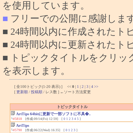
を使用しています。
■
フリーでの公開に感謝しま
■ 24時間以内に作成されたト
■ 24時間以内に更新されたト
■ トピックタイトルをクリ
を表示します。
[ 全100トピック(1-20 表示) ] <<
0
|
1
|
2
|
3
|
4
>>
[
更新順
/
投稿順
/ レス数 ] ←ソート方法変更
トピックタイトル
ArtTips 64bitに更新で一部ソフトに不具�..
└
#5818
[作成:09/14(Fri) 12:59] [
0
1
2
3
4
5
]
ArtTips
└
#5790
[作成:06/22(Wed) 16:35] [
0
1
2
3
]