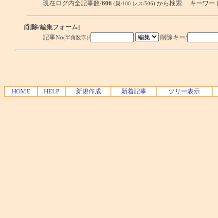
現在ログ内全記事数/
606
から検索 キーワー
(親/100 レス/506)
[削除/編集フォーム]
記事No
/
削除キー/
(半角数字)
HOME
HELP
新規作成
新着記事
ツリー表示