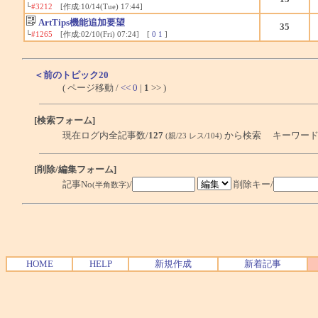
└
#3212
[作成:10/14(Tue) 17:44]
ArtTips機能追加要望
35
└
#1265
[作成:02/10(Fri) 07:24] [
0
1
]
＜前のトピック20
( ページ移動 /
<<
0
|
1
>> )
[検索フォーム]
現在ログ内全記事数/
127
から検索 キーワード
(親/23 レス/104)
[削除/編集フォーム]
記事No
/
削除キー/
(半角数字)
HOME
HELP
新規作成
新着記事