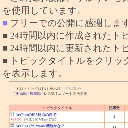
を使用しています。
■
フリーでの公開に感謝しま
■ 24時間以内に作成されたト
■ 24時間以内に更新されたト
■ トピックタイトルをクリ
を表示します。
[ 全23トピック(21-23 表示) ]
<<
0
|
1
>>
[
更新順
/
投稿順
/ レス数 ] ←ソート方法変更
トピックタイトル
記事数
ArtTipsのIE8対応の件で
2
└
#3450
[作成:04/07(Tue) 17:10]
ArtTipsでのMouse機能かな？
13