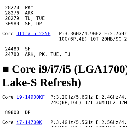
 28270  PK*

 28276  ARK

 28279  TU, TUE

 30980  SF, DP 
Core 
Ultra 5 225F
   P:3.3GHz/4.9GHz E:2.7GHz
                    10C(6P,4E) 10T 20MB/SC 2
 24480  SF

 24780  ARK, PK, TUE, TU 
■ Core i9/i7/i5 (LGA1700
Lake-S Refresh)
Core 
i9-14900KF
  P:3.2GHz/5.6GHz E:2.4GHz/4.
                 24C(8P,16E) 32T 36MB(L2:32M
 89800  DP 
Core 
i7-14700K
   P:3.4GHz/5.5GHz E:2.5GHz/4.