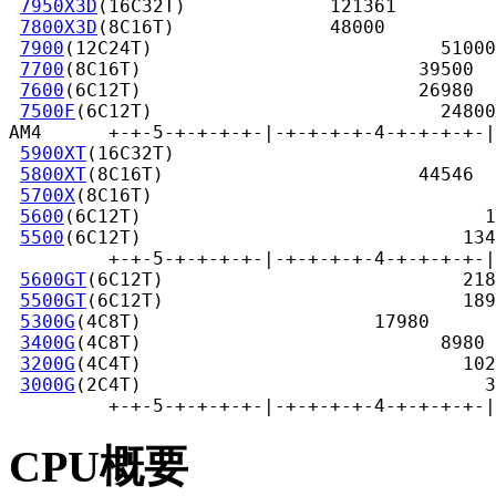
7950X3D
(16C32T)             121361

7800X3D
(8C16T)              48000

7900
(12C24T)                          51000

7700
(8C16T)                         39500

7600
(6C12T)                         26980

7500F
(6C12T)                          24800

AM4      +-+-5-+-+-+-+-|-+-+-+-+-4-+-+-+-+-|
5900XT
(16C32T)                             
5800XT
(8C16T)                       44546

5700X
(8C16T)                               
5600
(6C12T)                               1
5500
(6C12T)                             134
         +-+-5-+-+-+-+-|-+-+-+-+-4-+-+-+-+-|
5600GT
(6C12T)                           218
5500GT
(6C12T)                           189
5300G
(4C8T)                     17980

3400G
(4C8T)                           8980

3200G
(4C4T)                             102
3000G
(2C4T)                               3
         +-+-5-+-+-+-+-|-+-+-+-+-4-+-+-+-+-|
CPU概要