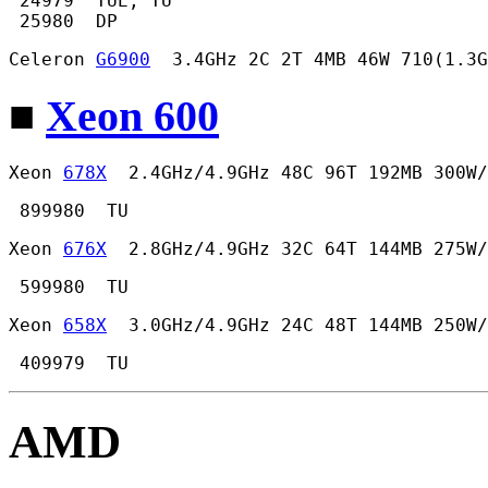
 24979  TUE, TU

 25980  DP 
Celeron 
G6900
  3.4GHz 2C 2T 4MB 46W 710(1.3G
■
Xeon 600
Xeon 
678X
  2.4GHz/4.9GHz 48C 96T 192MB 300W/
 899980  TU 
Xeon 
676X
  2.8GHz/4.9GHz 32C 64T 144MB 275W/
 599980  TU 
Xeon 
658X
  3.0GHz/4.9GHz 24C 48T 144MB 250W/
 409979  TU 
AMD