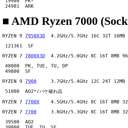
 19980  PK*

 24981  ARK 
■ AMD Ryzen 7000 (Sock
RYZEN 9 
7950X3D
  4.2GHz/5.7GHz 16C 32T 16MB 
 121361  SF 
RYZEN 7 
7800X3D
  4.2GHz/5.0GHz 8C 16T 8MB 96
 48000  PK, TUE, TU, DP

 49800  SF 
RYZEN 9 
7900
     3.7GHz/5.4GHz 12C 24T 12MB 
 51000  AO2*/パケ破れ品 
RYZEN 7 
7700X
    4.5GHz/5.4GHz 8C 16T 8MB 32
RYZEN 7 
7700
     3.8GHz/5.3GHz 8C 16T 8MB 32
 39500  AO2

 39800  TUE, TU, SF 