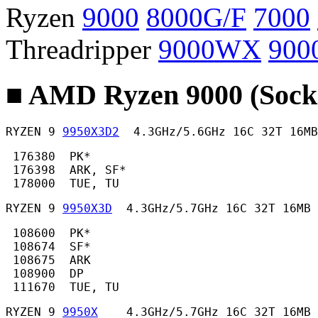
Ryzen
9000
8000G/F
7000
Threadripper
9000WX
900
■ AMD Ryzen 9000 (Sock
RYZEN 9 
9950X3D2
  4.3GHz/5.6GHz 16C 32T 16MB
 176380  PK*

 176398  ARK, SF*

 178000  TUE, TU 
RYZEN 9 
9950X3D
  4.3GHz/5.7GHz 16C 32T 16MB 
 108600  PK*

 108674  SF*

 108675  ARK

 108900  DP

 111670  TUE, TU 
RYZEN 9 
9950X
    4.3GHz/5.7GHz 16C 32T 16MB