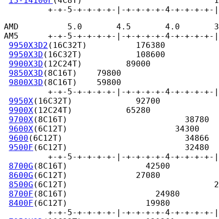
i3-14100F
(4C8T)                           1
         +-+-5-+-+-+-+-|-+-+-+-+-4-+-+-+-+-|
AMD          5.0       4.5       4.0       3
AM5      +-+-5-+-+-+-+-|-+-+-+-+-4-+-+-+-+-|
9950X3D2
(16C32T)          176380

9950X3D
(16C32T)           108600

9900X3D
(12C24T)         89000

9850X3D
(8C16T)    79800

9800X3D
(8C16T)    59800

         +-+-5-+-+-+-+-|-+-+-+-+-4-+-+-+-+-|
9950X
(16C32T)             92700

9900X
(12C24T)           65280

9700X
(8C16T)                        38780

9600X
(6C12T)                      34300

9600
(6C12T)                         34866

9500F
(6C12T)                        32480

         +-+-5-+-+-+-+-|-+-+-+-+-4-+-+-+-+-|
8700G
(8C16T)                42500

8600G
(6C12T)              27080

8500G
(6C12T)                              2
8700F
(8C16T)                  24980

8400F
(6C12T)                19980

         +-+-5-+-+-+-+-|-+-+-+-+-4-+-+-+-+-|