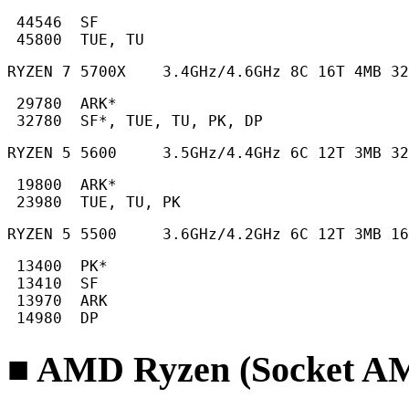
 44546  SF

 45800  TUE, TU 
RYZEN 7 5700X    3.4GHz/4.6GHz 8C 16T 4MB 32
 29780  ARK*

 32780  SF*, TUE, TU, PK, DP 
RYZEN 5 5600     3.5GHz/4.4GHz 6C 12T 3MB 32
 19800  ARK*

 23980  TUE, TU, PK 
RYZEN 5 5500     3.6GHz/4.2GHz 6C 12T 3MB 16
 13400  PK*

 13410  SF

 13970  ARK

 14980  DP 
■ AMD Ryzen (Socket