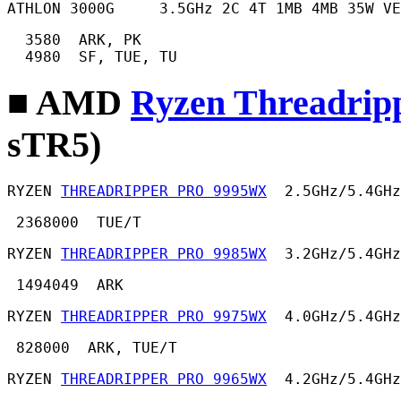
ATHLON 3000G     3.5GHz 2C 4T 1MB 4MB 35W VE
  3580  ARK, PK

  4980  SF, TUE, TU 
■ AMD
Ryzen Threadri
sTR5)
RYZEN 
THREADRIPPER PRO 9995WX
  2.5GHz/5.4GHz
 2368000  TUE/T 
RYZEN 
THREADRIPPER PRO 9985WX
  3.2GHz/5.4GHz
 1494049  ARK 
RYZEN 
THREADRIPPER PRO 9975WX
  4.0GHz/5.4GHz
 828000  ARK, TUE/T 
RYZEN 
THREADRIPPER PRO 9965WX
  4.2GHz/5.4GHz