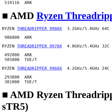
 514116  ARK 
■ AMD
Ryzen Threadrip
RYZEN 
THREADRIPPER 9980X
  3.2GHz/5.4GHz 64C 
 986800  ARK 
RYZEN 
THREADRIPPER 9970X
  4.0GHz/5.4GHz 32C 
 492800  ARK

 505800  TUE/T 
RYZEN 
THREADRIPPER 9960X
  4.2GHz/5.4GHz 24C 
 293800  ARK

 301000  TUE/T 
■ AMD Ryzen Threadrip
sTR5)