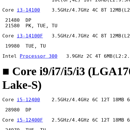
Core 
i3-14100
    3.5GHz/4.7GHz 4C 8T 12MB(L
 21480  DP

 21580  PK, TUE, TU 
Core 
i3-14100F
   3.5GHz/4.7GHz 4C 8T 12MB(L
 19980  TUE, TU 
Intel 
Processor 300
   3.9GHz 2C 4T 6MB(L2:2.
■ Core i9/i7/i5/i3 (LGA1
Lake-S)
Core 
i5-12400
    2.5GHz/4.4GHz 6C 12T 18MB 
 28980  DP 
Core 
i5-12400F
   2.5GHz/4.4GHz 6C 12T 18MB 6