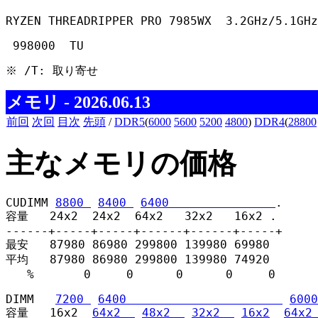
RYZEN THREADRIPPER PRO 7985WX  3.2GHz/5.1GH
 998000  TU 
※ /T: 取り寄せ 
メモリ - 2026.06.13
前回
次回
目次
先頭
/
DDR5
(
6000
5600
5200
4800
)
DDR4
(
28800
主なメモリの価格
CUDIMM 
8800 
8400 
6400               
.

容量   24x2  24x2  64x2   32x2   16x2 .

------+-----+-----+------+------+-----+

最安   87980 86980 299800 139980 69980

平均   87980 86980 299800 139980 74920

   %       0     0      0      0     0
DIMM   
7200 
6400                      
6000
容量   16x2  
64x2  
48x2  
32x2  
16x2
64x2