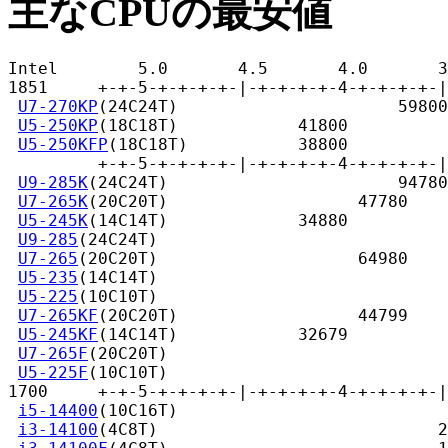
主なCPUの最安値
Intel        5.0       4.5       4.0       3
1851     +-+-5-+-+-+-+-|-+-+-+-+-4-+-+-+-+-|
U7-270KP
(24C24T)                      59800

U5-250KP
(18C18T)            41800

U5-250KFP
(18C18T)           38800

         +-+-5-+-+-+-+-|-+-+-+-+-4-+-+-+-+-|
U9-285K
(24C24T)                       94780

U7-265K
(20C20T)                   47780

U5-245K
(14C14T)             34880

U9-285
(24C24T)                             
U7-265
(20C20T)                    64980

U5-235
(14C14T)                             
U5-225
(10C10T)                             
U7-265KF
(20C20T)                  44799

U5-245KF
(14C14T)            32679

U7-265F
(20C20T)                            
U5-225F
(10C10T)                            
1700     +-+-5-+-+-+-+-|-+-+-+-+-4-+-+-+-+-|
i5-14400
(10C16T)                           
i3-14100
(4C8T)                            2