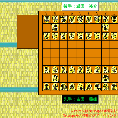
後手：岩田 裕介
先手：吉田 義雄
このページはNetscape3.0以降または
Netscapeをご使用の方で、ウ