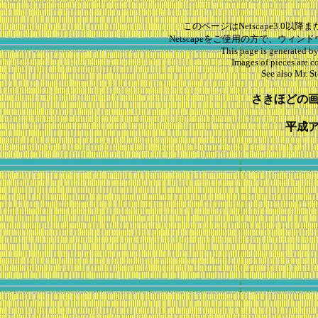
このページはNetscape3.0以降または
Netscapeをご使用の方で、ウ
This page is generated b
Images of pieces are 
See also Mr. S
さきほどの
平成アマ