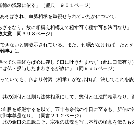
智徳の浅深に依る」（聖典 ９５１ページ）
あそばされ、血脈相承を重視せられていたかについて、
らざるなり。故に相構え相構えて秘す可く秘す可き法門なり」
教大意
同３９８ページ）
できないと御教示されている。また、付嘱がなければ、たとえ
難事』
に、
申べて法華経をば心に存して口に吐きたまわず（此に口伝有り
には仏・授与したまわざるが故に」（同９６５ページ）
っていても、仏より付嘱（相承）がなければ、決してこれを説
。其の別付とは則ち法体相承にして、惣付とは法門相承なり。
）
血脈を紹継するを以て、五十有余代の今日に至るも、所信の
大御本尊是なり」（同書２１２ページ）
。此の金口の血脈こそ、宗祖の法魂を写し本尊の極意を伝るも