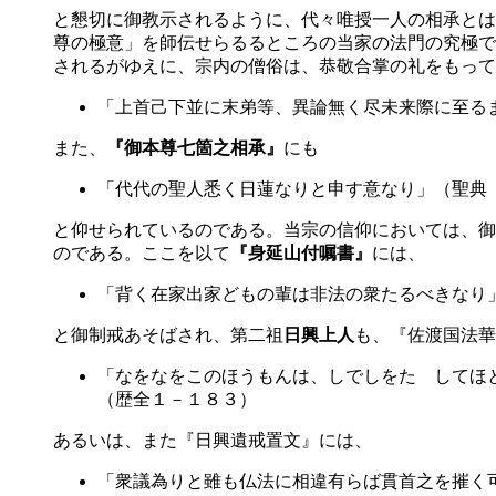
と懇切に御教示されるように、代々唯授一人の相承とは
尊の極意」を師伝せらるるところの当家の法門の究極で
されるがゆえに、宗内の僧俗は、恭敬合掌の礼をもって
「上首己下並に末弟等、異論無く尽未来際に至る
また、
『御本尊七箇之相承』
にも
「代代の聖人悉く日蓮なりと申す意なり」（聖典
と仰せられているのである。当宗の信仰においては、御
のである。ここを以て
『身延山付嘱書』
には、
「背く在家出家どもの輩は非法の衆たるべきなり」
と御制戒あそばされ、第二祖
日興上人
も、『佐渡国法華
「なをなをこのほうもんは、しでしをたゞしてほ
（歴全１－１８３）
あるいは、また『日興遺戒置文』には、
「衆議為りと雖も仏法に相違有らば貫首之を摧く可