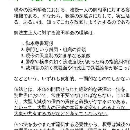
現今の池田学会における、唯授一人の御相承に対する妄
稚拙である。すなわち、教義の深遠さに対して、実生活
る。あるいは、知ってこれを改変しようとするのであろ
御法主上人に対する池田学会の理解は、
御本尊書写係
宗門という僧団・組織の首領
現今の天皇制の如き単なる象徴
警察や検事の如く謗法逸脱があった時の指摘糾弾
裁判官の如く教義面や行政面で異義論争が起こっ
などという、いずれも皮相的、一面的なものでしかない
仏法とは、本仏の開悟せられた絶対的な甚深の一法を、
別世界において、常住不変でなければならない。この重
り、大聖人滅後の僧俗の責任と義務が存するのである。
といって、大聖人の正法の本質を改変せしめるような、
大衆が共有するのだなどと考えてもならない
。
仏の法をあやまたず流伝する必要性から、釈尊は滅後の