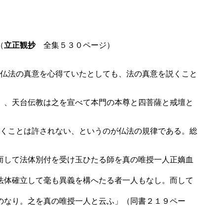
（
立正観抄
全集５３０ページ）
仏法の真意を心得ていたとしても、法の真意を説くこと
）、天台伝教は之を宣べて本門の本尊と四菩薩と戒壇と
くことは許されない、というのが仏法の規律である。総
而して法体別付を受け玉ひたる師を真の唯授一人正嫡血
法体確立して毫も異義を構へたる者一人もなし。而して
のなり。之を真の唯授一人と云ふ」（同書２１９ペー