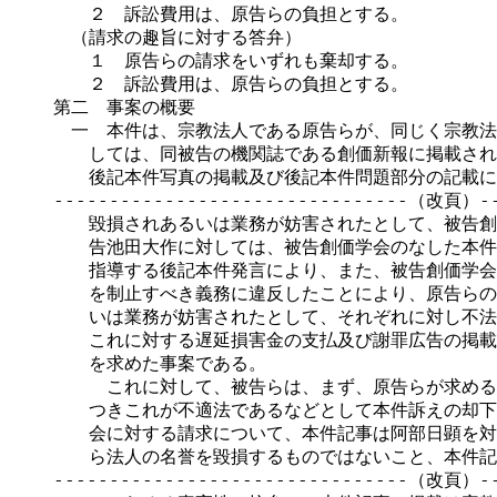
　　２　訴訟費用は、原告らの負担とする。

　（請求の趣旨に対する答弁）

　　１　原告らの請求をいずれも棄却する。

　　２　訴訟費用は、原告らの負担とする。

第二　事案の概要

　一　本件は、宗教法人である原告らが、同じく宗教法
　　しては、同被告の機関誌である創価新報に掲載され
　　後記本件写真の掲載及び後記本件問題部分の記載に
--------------------------------（改頁）---
　　毀損されあるいは業務が妨害されたとして、被告創
　　告池田大作に対しては、被告創価学会のなした本件
　　指導する後記本件発言により、また、被告創価学会
　　を制止すべき義務に違反したことにより、原告らの
　　いは業務が妨害されたとして、それぞれに対し不法
　　これに対する遅延損害金の支払及び謝罪広告の掲載
　　を求めた事案である。

　　　これに対して、被告らは、まず、原告らが求める
　　つきこれが不適法であるなどとして本件訴えの却下
　　会に対する請求について、本件記事は阿部日顕を対
　　ら法人の名誉を毀損するものではないこと、本件記
--------------------------------（改頁）---