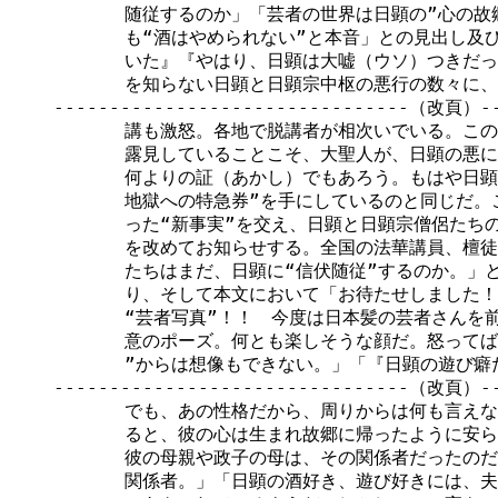
　　　　随従するのか」「芸者の世界は日顕の”心の故郷
　　　　も“酒はやめられない”と本音」との見出し及び
　　　　いた』『やはり、日顕は大嘘（ウソ）つきだっ
　　　　を知らない日顕と日顕宗中枢の悪行の数々に、
--------------------------------（改頁）---
　　　　講も激怒。各地で脱講者が相次いでいる。この
　　　　露見していることこそ、大聖人が、日顕の悪に
　　　　何よりの証（あかし）でもあろう。もはや日顕
　　　　地獄への特急券”を手にしているのと同じだ。
　　　　った“新事実”を交え、日顕と日顕宗僧侶たちの
　　　　を改めてお知らせする。全国の法華講員、檀徒
　　　　たちはまだ、日顕に“信伏随従”するのか。」と
　　　　り、そして本文において「お待たせしました！
　　　　“芸者写真”！！　今度は日本髪の芸者さんを前
　　　　意のポーズ。何とも楽しそうな顔だ。怒ってば
　　　　”からは想像もできない。」「『日顕の遊び癖
--------------------------------（改頁）---
　　　　でも、あの性格だから、周りからは何も言えな
　　　　ると、彼の心は生まれ故郷に帰ったように安ら
　　　　彼の母親や政子の母は、その関係者だったのだ
　　　　関係者。」「日顕の酒好き、遊び好きには、夫人