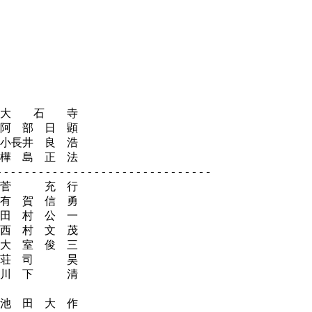
大　　石　　寺

阿　部　日　顕

小長井　良　浩

樺　島　正　法

-----------------------------

菅　　　充　行

有　賀　信　勇

田　村　公　一

西　村　文　茂

大　室　俊　三

荘　司　　　昊

川　下　　　清

池　田　大　作
