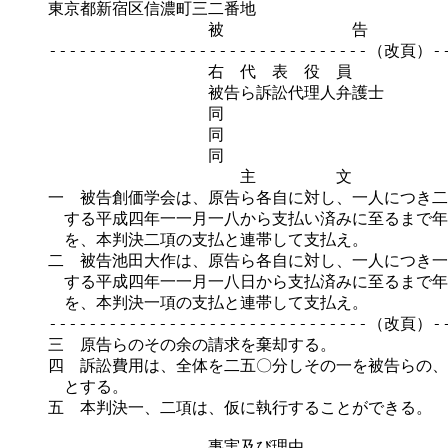
東京都新宿区信濃町三二番地

　　　　　　　　　　被　　　　　　　　告　　　　　
--------------------------------（改頁）---
　　　　　　　　　　右　代　表　役　員　　　　　　
　　　　　　　　　　被告ら訴訟代理人弁護士　　　　
　　　　　　　　　　同　　　　　　　　　　　　　　
　　　　　　　　　　同　　　　　　　　　　　　　　
　　　　　　　　　　同　　　　　　　　　　　　　　
　　　　　　　　　　　　主　　　　　文

一　被告創価学会は、原告ら各自に対し、一人につき二
　する平成四年一一月一八から支払い済みに至るまで年
　を、本判決二項の支払と連帯して支払え。

二　被告池田大作は、原告ら各自に対し、一人につき一
　する平成四年一一月一八日から支払済みに至るまで年
　を、本判決一項の支払と連帯して支払え。

--------------------------------（改頁）---
三　原告らのその余の請求を棄却する。

四　訴訟費用は、全体を二五〇分しその一を被告らの、
　とする。

五　本判決一、二項は、仮に執行することができる。

　　　　　　　　　　事実及び理由
