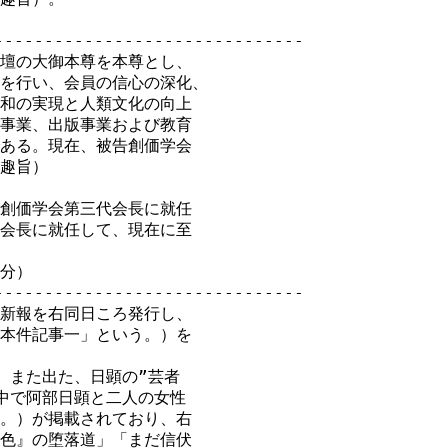
-----------------------------

壇の大御本尊を本尊とし、

を行い、会員の信心の深化、

和の実現と人類文化の向上

事業、出版事業および教育

ある。現在、被告創価学会

趣旨）

創価学会第三代会長に就任

会長に就任して、現在に至

分）

-----------------------------

新報を右同日ころ発行し、

本件記事一」という。）を

また出た、日顕の”芸者

中で阿部日顕と二人の女性

。）が掲載されており、右

色』の堕落道」「まだ信伏
