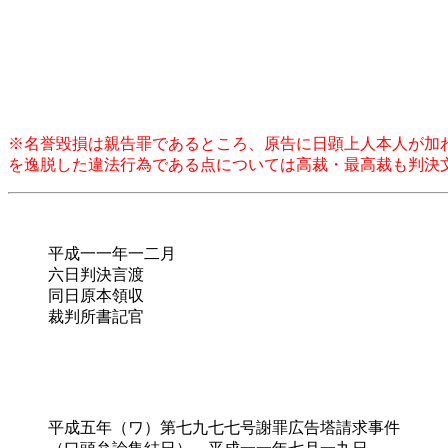
※名誉毀損は親告罪であるところ、原告に日顕上人本人が加
を逸脱した違法行為である点については高裁・最高裁も判決
平成一一年一二月

六日判決言渡

同日原本領収

裁判所書記官

平成五年（ワ）第七九七七号謝罪広告塔請求事件
