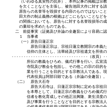
　　（いわゆる真実性の抗弁）、本件記事の掲載は宗教
　　を欠くことなどを主張し、被告池田大作に対する請
　　原告らの名誉等を毀損する内容のものではないこと
　　田大作の制止義務の根拠はどこにもないことなどを
　　の関係においても、原告らに対する名誉毀損等の成
　　の棄却を求めたものである。

　二　前提事実（証拠及び弁論の全趣旨により容易に認
　　１　当事者

　　（一）原告日蓮正宗

　　　　　原告日蓮正宗は、宗祖日蓮立教開宗の本義た
　　　　信仰の主体とし、法華経及び宗祖遺文を所依の
--------------------------------（改頁）---
　　　　所伝の教義をひろめ、儀式行事を行い、広宣流
　　　　寺院及び教会を包括し、その他この宗の目的を
　　　　業を行うことを目的とする宗教法人である。現
　　　　代表役員は阿部日顕である（弁論の全趣旨）。

　（二）　原告大石寺

　　　　　原告大石寺は、日蓮正宗宗制に定める宗祖日
　　　　を本尊として、日蓮正宗の教義をひろめ儀式行
　　　　信者を教化育成しその他正法興隆、衆生済度の
　　　　及び事業を行うことなどを目的とする宗教法人
　　　　の代表者代表役員は阿部日顕である（弁論の全