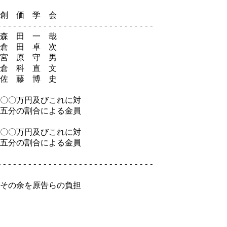
創　価　学　会

-----------------------------

森　田　一　哉

倉　田　卓　次

宮　原　守　男

倉　科　直　文

佐　藤　博　史

〇〇万円及びこれに対

五分の割合による金員

〇〇万円及びこれに対

五分の割合による金員

-----------------------------

その余を原告らの負担
