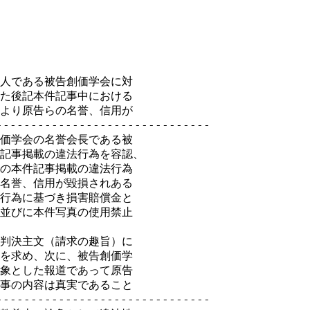
人である被告創価学会に対

た後記本件記事中における

より原告らの名誉、信用が

-----------------------------

価学会の名誉会長である被

記事掲載の違法行為を容認、

の本件記事掲載の違法行為

名誉、信用が毀損されある

行為に基づき損害賠償金と

並びに本件写真の使用禁止

判決主文（請求の趣旨）に

を求め、次に、被告創価学

象とした報道であって原告

事の内容は真実であること

-----------------------------
