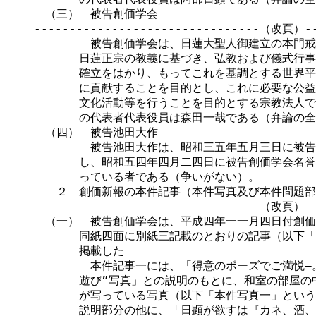
　（三）　被告創価学会

--------------------------------（改頁）---
　　　　　被告創価学会は、日蓮大聖人御建立の本門戒
　　　　日蓮正宗の教義に基づき、弘教および儀式行事
　　　　確立をはかり、もってこれを基調とする世界平
　　　　に貢献することを目的とし、これに必要な公益
　　　　文化活動等を行うことを目的とする宗教法人で
　　　　の代表者代表役員は森田一哉である（弁論の全
　（四）　被告池田大作

　　　　　被告池田大作は、昭和三五年五月三日に被告
　　　　し、昭和五四年四月二四日に被告創価学会名誉
　　　　っている者である（争いがない）。

　　２　創価新報の本件記事（本件写真及び本件問題部
--------------------------------（改頁）---
　（一）　被告創価学会は、平成四年一一月四日付創価
　　　　同紙四面に別紙三記載のとおりの記事（以下「
　　　　掲載した

　　　　　本件記事一には、「得意のポーズでご満悦―。
　　　　遊び”写真」との説明のもとに、和室の部屋の
　　　　が写っている写真（以下「本件写真一」という
　　　　説明部分の他に、「日顕が欲すは『カネ、酒、