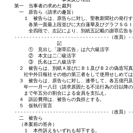
第一　当事者の求めた裁判

　一　原告ら（請求の趣旨）

　　１　被告らは、原告らに対し、聖教新聞社の発行す
　　　各第一面最上段並びに大白蓮華及びグラフＳＧＩ
　　　全四段で、左記により、別紙五記載の謝罪広告を
--------------------------------（改頁）---
　　　　　　　　　記

　　　①　見出し「謝罪広告」は六六級活字

　　　②　本文は二〇級活字

　　　③　氏名は二八級活字

　２　被告らは、別紙Ａ並びにＢ１及びＢ２の偽造写真
　　社中外日報社その他の第三者をして使用せしめては
　３　被告らは、原告らに対し、連帯して、各五億円及
　　年一一月一八日（請求原因たる不法行為の日以降の
　　まで年五分の割合による金員を支払え。

　４　訴訟費用は、被告らの負担とする。

　５　仮執行宣言

--------------------------------（改頁）---
　二　被告ら

　（本案前の答弁）

　　１　本件訴えをいずれも却下する。
