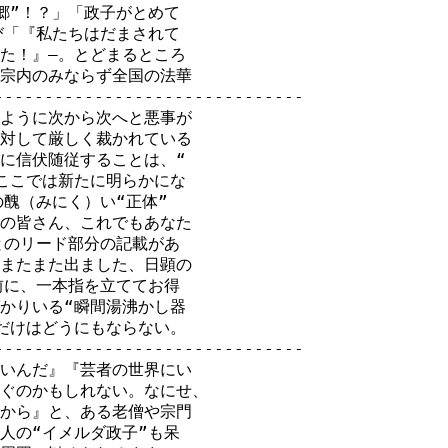
”！？」「政子がとめて

「『私たちはだまされて

た！』―。とどまるところ

宗内のみならず全国の法華

-----------------------------

ように次から次へと悪事が

対して厳しく裁かれている

に信伏随従することは、“

ここでは新たに明らかにな

醜（みにく）い“正体”

の皆さん、これでもあなた

のリード部分の記載があ

またまた出ました、日顕の

に、一本指を立ててお得

かりいる“瞬間湯沸かし器

だけはどうにもならない。

-----------------------------

いんだ』『芸者の世界にい

ぐのかもしれない。なにせ、

から』と、ある老僧や宗門

の“イメルダ政子”も呆
