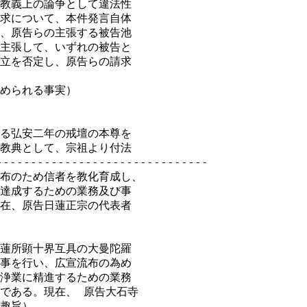
教義上の論争として違法性

求について、本件発言自体

、原告らの主張する被告池

主張して、いずれの被告と

立を否定し、原告らの請求

められる事実）

る弘安二年の戒壇の本尊を

教典として、宗祖より付法

-----------------------------

布のため信者を教化育成し、

達成するための業務及び事

在、原告日蓮正宗の代表者

蓮所顕十界互具の大曼陀羅

事を行い、広宣流布の為め

浄業に精進するための業務

である。現在、 原告大石寺

趣旨）。
