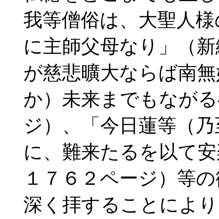
我等僧俗は、大聖人様
に主師父母なり」（新
が慈悲曠大ならば南無
か）未来までもながる
ジ）、「今日蓮等（乃
に、難来たるを以て安
１７６２ページ）等の
深く拝することにより