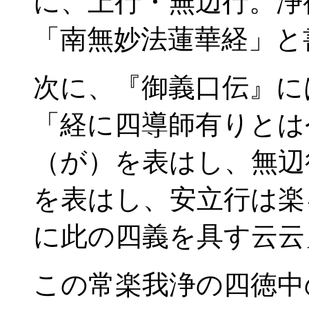
に、上行・無辺行。浄
「南無妙法蓮華経」と
次に、『御義口伝』に
「経に四導師有りとは
（が）を表はし、無辺
を表はし、安立行は楽
に此の四義を具す云云
この常楽我浄の四徳中