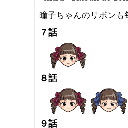
瞳子ちゃんのリボンも
７話
８話
９話