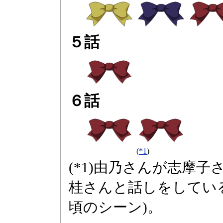
５話
６話
(
*1
)
(*1)由乃さんが志摩
桂さんと話しをしている
頃のシーン)。