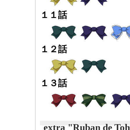
１１話
１２話
１３話
extra "Ruban de To