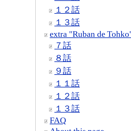
１２話
１３話
extra "Ruban de Tohko
７話
８話
９話
１１話
１２話
１３話
FAQ
About this page