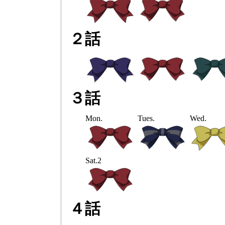
２話
３話
Mon.
Tues.
Wed.
Sat.2
４話