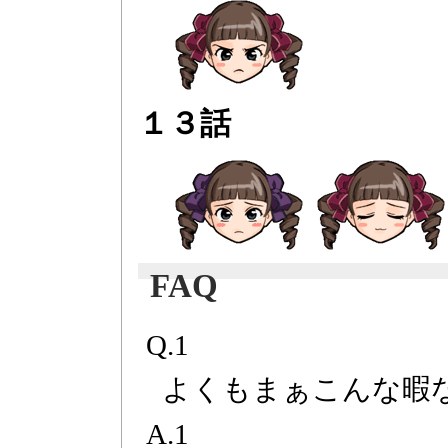
１３話
FAQ
Q.1
よくもまぁこんな暇
A.1