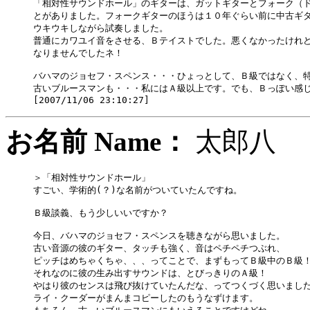
「相対性サウンドホール」のギターは、ガットギターとフォーク（ド
とがありました。フォークギターのほうは１０年ぐらい前に中古ギタ
ウキウキしながら試奏しました。

普通にカワユイ音をさせる、Ｂテイストでした。悪くなかったけれど
なりませんでしたネ！

バハマのジョセフ・スペンス・・・ひょっとして、Ｂ級ではなく、特
古いブルースマンも・・・私にはＡ級以上です。でも、Ｂっぽい感じ
お名前 Name：
太郎
＞「相対性サウンドホール」

すごい、学術的(？)な名前がついていたんですね。

Ｂ級談義、もう少しいいですか？

今日、バハマのジョセフ・スペンスを聴きながら思いました。

古い音源の彼のギター、タッチも強く、音はペチペチつぶれ、

ピッチはめちゃくちゃ、、、ってことで、まずもってＢ級中のＢ級！
それなのに彼の生み出すサウンドは、とびっきりのＡ級！

やはり彼のセンスは飛び抜けていたんだな、ってつくづく思いました
ライ・クーダーがまんまコピーしたのもうなずけます。
