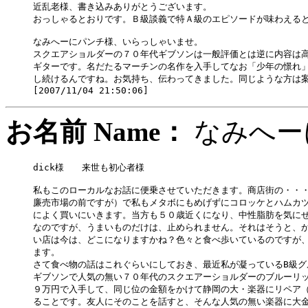
近乱老様、書き込みありがとうございます。

おっしゃるとおりです。Ｂ級談義で特Ａ級のエピソードが味わえると
なみへーにパンチ様、いらっしゃいませ。

スクエアショルダーの７０年代ギブソンは一般評価とは逆に内容は高
ギターです。名だたるマーチンの名作を入手してなお「少年の憬れ」
し続けるんですね。お気持ち、伝わってきました。同じような方は案
お名前 Name：
なみへ
dick様　　来世も初心者様

私もこのローカルなお話に便乗させていただきます。商店街の・・・
廉売市場の前ですが）で私もメタボにもめげずにコロッケとハムカツ
によく買いにいきます。当方も５０歳近くになり、中性脂肪を気にせ
なのですが、うまいものだけは、止められません。それはそうと、か
い店は今は、どこになりますかね？色々と食べ歩いているのですが、
ます。

さて食べ物の話はこれぐらいにしておき、最近私が凝っているB級グ
ギブソンで人気の無い７０年代のスクエアーショルダーのブルーリッ
９万円で入手して、同じ位の金額をかけて静岡の大・楽器にリペア（
ることです。友人にそのことを話すと、そんな人気の無い楽器に大金