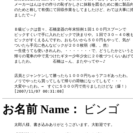
メーカーはんはその作りの恥ずかしさに抹殺を図るために後に製品向
のためと称して有償にて回収作業をしてましたけど、わては大事に持
ましたで～♪　

Ｂ級ピックは昔々、石橋楽器の年末恒例１回１００円スプーンで

ピックすくいで手に入れたピックで決まりや。１回で３０～４０枚も
ピックがすくえるんですわ。おもろいから５００円もやって、気が

ついたら手元に色んなピックが２００枚弱（唖。。然）

一生使うても使いきれんわ。・・・・・・・で、どうしたかというと
帰りの電車の中で見つけたギター少年少女に２０枚づつくらいあげて
ましたわ。　　　　　石橋は～ん、またやってや～♪

店員とジャンケンして勝ったら１０００円ちゅうアコギあったわ。

ノリでやったら買ってしもて帰りの荷物になってしもて・・・

大変やったわ。→　すぐに５０００円で売りましたけどな（爆！）

お名前 Name：
ビン
太郎八様、書き込みありがとうございます。大歓迎です。
