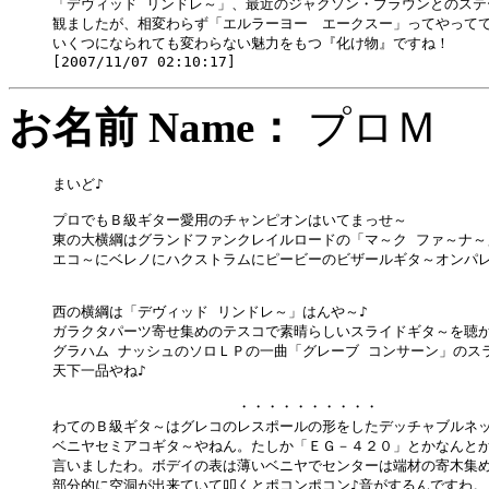
「デヴィッド リンドレ～」、最近のジャクソン・ブラウンとのステー
観ましたが、相変わらず「エルラーヨー　エークスー」ってやってて
いくつになられても変わらない魅力をもつ『化け物』ですね！

お名前 Name：
プロ
まいど♪

プロでもＢ級ギター愛用のチャンピオンはいてまっせ～

東の大横綱はグランドファンクレイルロードの「マ～ク ファ～ナ～」
エコ～にベレノにハクストラムにピービーのビザールギタ～オンパレ
西の横綱は「デヴィッド リンドレ～」はんや～♪

ガラクタパーツ寄せ集めのテスコで素晴らしいスライドギタ～を聴か
グラハム ナッシュのソロＬＰの一曲「グレーブ コンサーン」のスラ
天下一品やね♪

　　　　　　　　　　　　　・・・・・・・・・・

わてのＢ級ギタ～はグレコのレスポールの形をしたデッチャブルネッ
ベニヤセミアコギタ～やねん。たしか「ＥＧ－４２０」とかなんとか
言いましたわ。ボデイの表は薄いベニヤでセンターは端材の寄木集め
部分的に空洞が出来ていて叩くとポコンポコン♪音がするんですわ。
