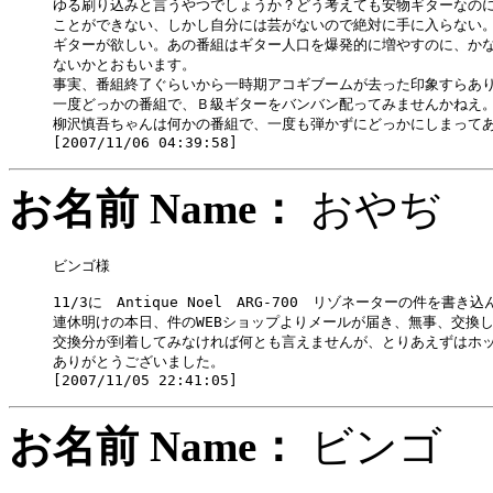
ゆる刷り込みと言うやつでしょうか？どう考えても安物ギターなのに
ことができない、しかし自分には芸がないので絶対に手に入らない。
ギターが欲しい。あの番組はギター人口を爆発的に増やすのに、かな
ないかとおもいます。

事実、番組終了ぐらいから一時期アコギブームが去った印象すらあり
一度どっかの番組で、Ｂ級ギターをバンバン配ってみませんかねえ。
柳沢慎吾ちゃんは何かの番組で、一度も弾かずにどっかにしまってあ
お名前 Name：
おや
ビンゴ様

11/3に　Antique Noel　ARG-700　リゾネーターの件を書き
連休明けの本日、件のWEBショップよりメールが届き、無事、交換し
交換分が到着してみなければ何とも言えませんが、とりあえずはホッ 
ありがとうございました。　

お名前 Name：
ビン