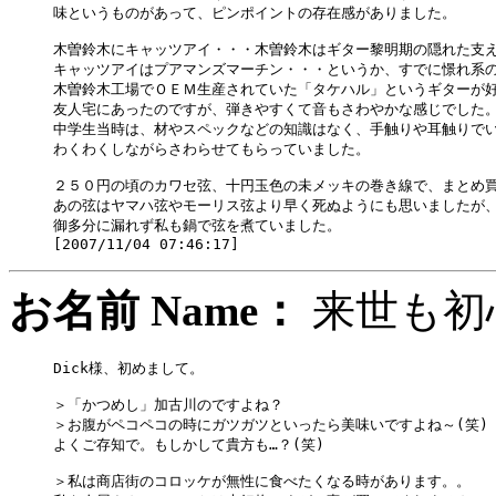
味というものがあって、ピンポイントの存在感がありました。

木曽鈴木にキャッツアイ・・・木曽鈴木はギター黎明期の隠れた支え
キャッツアイはプアマンズマーチン・・・というか、すでに憬れ系の
木曽鈴木工場でＯＥＭ生産されていた「タケハル」というギターが好
友人宅にあったのですが、弾きやすくて音もさわやかな感じでした。
中学生当時は、材やスペックなどの知識はなく、手触りや耳触りでい
わくわくしながらさわらせてもらっていました。

２５０円の頃のカワセ弦、十円玉色の未メッキの巻き線で、まとめ買
あの弦はヤマハ弦やモーリス弦より早く死ぬようにも思いましたが、
御多分に漏れず私も鍋で弦を煮ていました。

お名前 Name：
来世も
Dick様、初めまして。

＞「かつめし」加古川のですよね？

＞お腹がペコペコの時にガツガツといったら美味いですよね～(笑)

よくご存知で。もしかして貴方も…？(笑)

＞私は商店街のコロッケが無性に食べたくなる時があります。。
