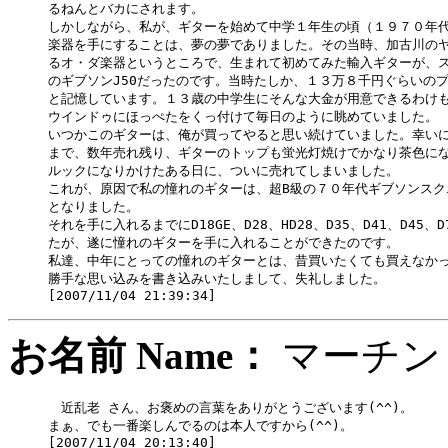
るねんとバカにされます。

しかしながら、私が、ギターを始めて中学１年生の頃（１９７０年代
楽器を手にすることは、夢の夢でありました。その当時、加古川のヤ
るオ・ダ楽器というところで、生まれて初めてみた輸入ギターが、ス
のギブソンJ50だったのです。当時たしか、１３万８千円ぐらいのプ
と記憶しています。１３歳の中学生にそんな大金が用意できるわけも
ウインドゥにほっぺたをくっ付けて毎日のように眺めていました。

いつかこのギターは、俺が買ってやると思い続けていました。幸いに
まで、数年売れ残り、ギターのトップも蛍光灯焼けでかなり茶色にな
ルックになりかけたある日に、ついに売れてしまいました。

これが、原因で私の憧れのギターは、超B級の７０年代ギブソンスク
となりました。

それを手に入れるまでにD18GE、D28、HD28、D35、D41、D45、
たが、遂に憧れのギターを手に入れることができたのです。

私達、中年にとっての憧れのギターとは、昔買いたくても買えなかっ
勝手な思い込みを書き込みいたしまして、失礼しました。

お名前 Name：
マーチ
　近乱老 さん、お褒めの言葉をありがとうございます(^^)。

まぁ、でも一番楽しんでるのは本人ですから(^^)。
