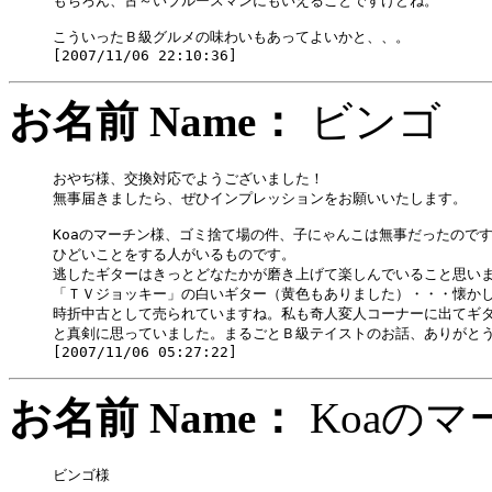
もちろん、古～いブルースマンにもいえることですけどね。

こういったＢ級グルメの味わいもあってよいかと、、。

お名前 Name：
ビン
おやぢ様、交換対応でようございました！

無事届きましたら、ぜひインプレッションをお願いいたします。

Koaのマーチン様、ゴミ捨て場の件、子にゃんこは無事だったのです
ひどいことをする人がいるものです。

逃したギターはきっとどなたかが磨き上げて楽しんでいること思いま
「ＴＶジョッキー」の白いギター（黄色もありました）・・・懐かし
時折中古として売られていますね。私も奇人変人コーナーに出てギタ
と真剣に思っていました。まるごとＢ級テイストのお話、ありがとう
お名前 Name：
Koa
ビンゴ様
