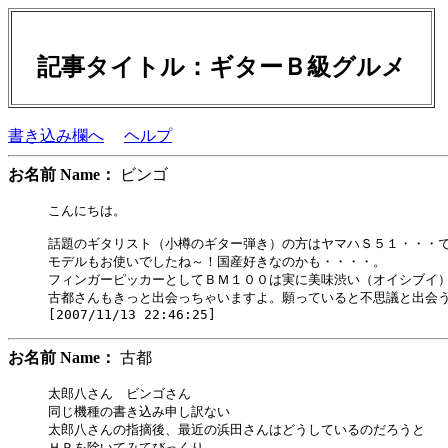
記事タイトル：ギターＢ級グルメ
書き込み欄へ
ヘルプ
お名前 Name：
ビンゴ
こんにちは。

話題のギタリスト（小樽のギター弾き）の方はヤマハＳ５１・・・で
モデルもお使いでしたね～！国産好きなのかも・・・・。

フィンガーピッカーとしてＢＭ１００は実に美味渋い（オイシブイ）
古都さんもきっと出会っちゃいますよ。願っていると不思議と出会う
お名前 Name：
古都
太郎八さん　ビンゴさん

同じ機種の書き込み申し訳ない

太郎八さんの指摘後、最近の浜田さんはどうしているのだろうと

ＨＰを除いてみてびっくり
