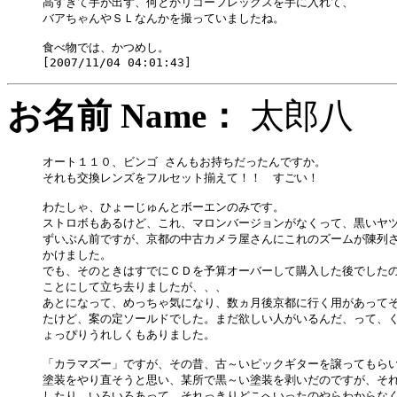
高すぎて手が出ず、何とかリコーフレックスを手に入れて、

バアちゃんやＳＬなんかを撮っていましたね。

食べ物では、かつめし。

お名前 Name：
太郎
オート１１０、ビンゴ さんもお持ちだったんですか。

それも交換レンズをフルセット揃えて！！　すごい！

わたしゃ、ひょーじゅんとボーエンのみです。

ストロボもあるけど、これ、マロンバージョンがなくって、黒いヤツ
ずいぶん前ですが、京都の中古カメラ屋さんにこれのズームが陳列さ
かけました。

でも、そのときはすでにＣＤを予算オーバーして購入した後でしたの
ことにして立ち去りましたが、、、

あとになって、めっちゃ気になり、数ヵ月後京都に行く用があってそ
たけど、案の定ソールドでした。まだ欲しい人がいるんだ、って、く
ょっぴりうれしくもありました。

「カラマズー」ですが、その昔、古～いピックギターを譲ってもらい
塗装をやり直そうと思い、某所で黒～い塗装を剥いだのですが、それ
したり、いろいろあって、それっきりどこへいったのやらわからなく