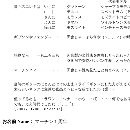
　　　　　　　　　　　　　　　　　　　　　　　　　代表モデル

昔々のエレキは　いちに　　　グヤトーン　　　　シャープ５モデル
　　　　　　　　に　に　　　テスコ　　　　　　スペクトラム（Ｐ
　　　　　　　　さんに　　　モラレス　　　　　モズライトコピー
　　　　　　　　よんに　　　ヤマハ　　　　　　ワイルドワンズモ
　　　　　　　　憧れに　　　モズライト　　　　ベンチャーズモデ
ギブソンやフェンダ～　・・・田舎じゃ　そら何や（？。。？）の時
箱物なら　　一も二も三も　　河合製が楽器店を席巻しとったわ～♪

　　　　　　　　　　　　　　ＯＥＭで安物バンバン生産しとったか
マーチン？？　・・・・・・　田舎じゃ誰も見たことおまへん（＊。
当時のギタ～のほとんどはそのままスライドギタ～にした方がええく
太っといネックに立派な弦高とヘビ～な弦でしたわ（爆！）

使ってる材も　・ラワン　・シナ　・ホウ　・桜　・・・何でもありで
でも、ええ時代でしたわ（”。。”）

お名前 Name：
マーチン１周年