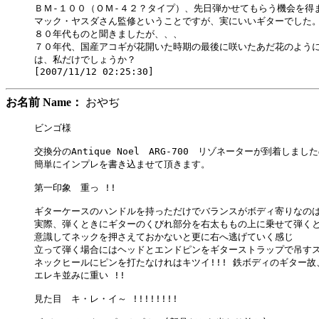
ＢＭ-１００（ＯＭ-４２？タイプ）、先日弾かせてもらう機会を得ま
マック・ヤスダさん監修ということですが、実にいいギターでした。
８０年代ものと聞きましたが、、、

７０年代、国産アコギが花開いた時期の最後に咲いたあだ花のように
は、私だけでしょうか？

お名前 Name：
おやぢ
ビンゴ様

交換分のAntique Noel　ARG-700　リゾネーターが到着しま
簡単にインプレを書き込ませて頂きます。

第一印象　重っ !!

ギターケースのハンドルを持っただけでバランスがボディ寄りなのは
実際、弾くときにギターのくびれ部分を右太ももの上に乗せて弾くと
意識してネックを押さえておかないと更に右へ逃げていく感じ

立って弾く場合にはヘッドとエンドピンをギターストラップで吊すスタ
ネックヒールにピンを打たなけれはキツイ!!! 鉄ボディのギター故、
エレキ並みに重い !!

見た目　キ・レ・イ～ !!!!!!!!
