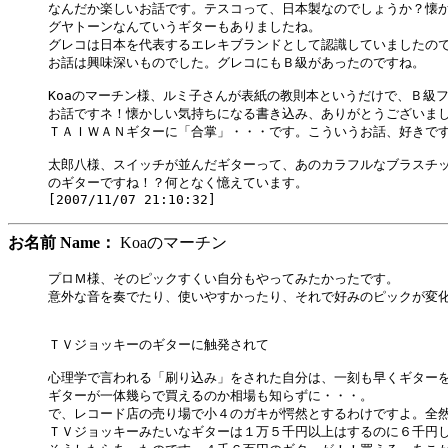
なんだか楽しいお話です。テスコって、日本製なのでしょうか？懐か
グヤトーンなんていうギターもありましたね。

グレコは日本を代表するエレキブランドとして認識していましたので
お話は興味深いものでした。グレコにもＢ級があったのですね。

Koaのマーチン様、ルミ子さんが表紙の教則本というだけで、Ｂ級フ
お話ですネ！懐かしい気持ちになる書き込み、ありがとうございまし
ＴＡＩＷＡＮギターに「合掌」・・・です。こういうお話、好きです
太郎八様、スイッチが並んだギターって、あのカラフルなブラスチッ
のギターですね！？何となく憶えています。

お名前 Name：
Koaのマーチン
プロＭ様、そのピックすくい自分もやってみたかったです。

意外な音を奏でたり、使いやすかったり、それで好みのピックが変化
ＴＶジョッキーのギターに触発されて

心理学で言われる「刷り込み」をされた自分は、一刻も早くギターを
ギターが一体幾らで買えるのか相場も知らずに・・・。

で、レコード店の売り場で小４のガキが愕然とするわけですよ。全然
ＴＶジョッキーみたいなギターは１万５千円以上はするのに６千円し