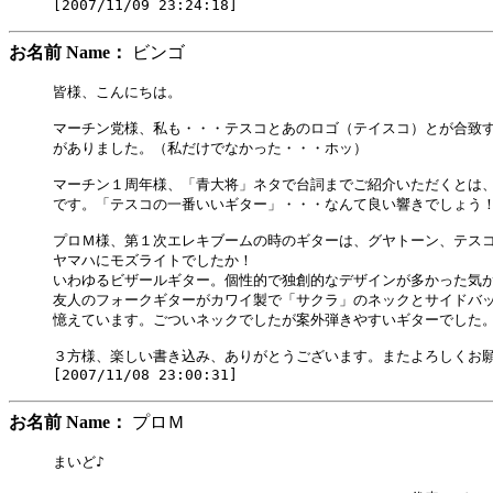
お名前 Name：
ビンゴ
皆様、こんにちは。

マーチン党様、私も・・・テスコとあのロゴ（テイスコ）とが合致す
がありました。（私だけでなかった・・・ホッ）

マーチン１周年様、「青大将」ネタで台詞までご紹介いただくとは、
です。「テスコの一番いいギター」・・・なんて良い響きでしょう！
プロＭ様、第１次エレキブームの時のギターは、グヤトーン、テスコ
ヤマハにモズライトでしたか！

いわゆるビザールギター。個性的で独創的なデザインが多かった気が
友人のフォークギターがカワイ製で「サクラ」のネックとサイドバッ
憶えています。ごついネックでしたが案外弾きやすいギターでした。
３方様、楽しい書き込み、ありがとうございます。またよろしくお願
お名前 Name：
プロＭ
まいど♪
