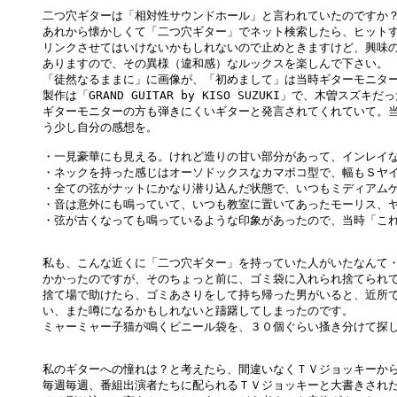
二つ穴ギターは「相対性サウンドホール」と言われていたのですか？
あれから懐かしくて「二つ穴ギター」でネット検索したら、ヒットす
リンクさせてはいけないかもしれないので止めときますけど、興味の
ありますので、その異様（違和感）なルックスを楽しんで下さい。

「徒然なるままに」に画像が、「初めまして」は当時ギターモニター
製作は「GRAND GUITAR by KISO SUZUKI」で、木曽スズ
ギターモニターの方も弾きにくいギターと発言されてくれていて。当
う少し自分の感想を。

・一見豪華にも見える。けれど造りの甘い部分があって、インレイな
・ネックを持った感じはオーソドックスなカマボコ型で、幅もＳヤイ
・全ての弦がナットにかなり潜り込んだ状態で、いつもミディアムゲ
・音は意外にも鳴っていて、いつも教室に置いてあったモーリス、ヤ
・弦が古くなっても鳴っているような印象があったので、当時「これ
私も、こんな近くに「二つ穴ギター」を持っていた人がいたなんて・
かかったのですが、そのちょっと前に、ゴミ袋に入れられ捨てられて
捨て場で助けたら、ゴミあさりをして持ち帰った男がいると、近所で
い、また噂になるかもしれないと躊躇してしまったのです。

ミャーミャー子猫が鳴くビニール袋を、３０個ぐらい搔き分けて探し
私のギターへの憧れは？と考えたら、間違いなくＴＶジョッキーから
毎週毎週、番組出演者たちに配られるＴＶジョッキーと大書きされた