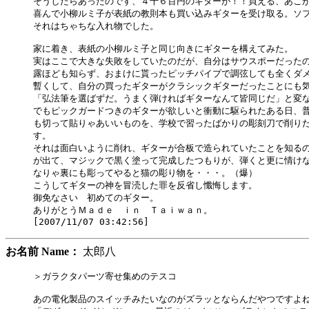
そうしたらあったのです、４千６百円のギターが！！買える、あこが
喜んで小柳ルミ子が表紙の教則本も買い込みギターを受け取る。ソフ
それはちゃちな入れ物でした。

家に着き、表紙の小柳ルミ子と同じ向きにギターを構えてみた。

実はここで大きな失敗をしていたのだが、自分はサウスポーだったの
露ほども知らず、おまけに貰ったピッチパイプで調弦しても全くダメ
暫くして、自分の買ったギターがクラシックギターだったことにも気
「弘法筆を選ばずだ。うまく弾ければギターなんて皆同じだ」と変な
でもピックガードつきのギターが欲しいと衝動に駆られたある日、普
も切って貼りゃあいいものを、学校で習ったばかりの彫刻刀で削りだ
す。

それは面白いように削れ、ギターが合板で造られていたことを知るの
が出て、マジックで黒く塗って完成したつもりが、弾くと更に情けな
なりゃ裏にも彫ってやると猫の彫り物を・・・。（爆）

こうしてギターの神を冒涜した罪を反省し懺悔します。

御免なさい　初めてのギター。

ありがとうＭａｄｅ　ｉｎ　Ｔａｉｗａｎ。

お名前 Name：
太郎八
＞ガラクタパーツ寄せ集めのテスコ

あの電化製品のスイッチみたいなのがズラッとならんだやつですよね