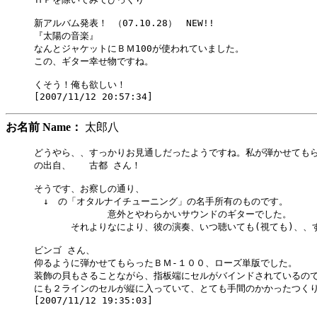
新アルバム発表！ （07.10.28）　NEW!!

『太陽の音楽』　

なんとジャケットにＢＭ100が使われていました。

この、ギター幸せ物ですね。

くそう！俺も欲しい！

お名前 Name：
太郎八
どうやら、、すっかりお見通しだったようですね。私が弾かせてもら
の出自、　　古都 さん！

そうです、お察しの通り、

　↓　の「オタルナイチューニング」の名手所有のものです。

　　　　　　　　意外とやわらかいサウンドのギターでした。

　　　　それよりなにより、彼の演奏、いつ聴いても(視ても)、、す
ビンゴ さん、

仰るように弾かせてもらったＢＭ-１００、ローズ単版でした。

装飾の貝もさることながら、指板端にセルがバインドされているので
にも２ラインのセルが縦に入っていて、とても手間のかかったつくり