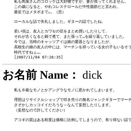
私も肉屋さんのコロッケは大好物ですが、妻が買ってくれません。

この歳になると、やれコレステロールだ中性脂肪だと言われ、

最近ではメタボまで…。（悲）

ローカルな話で失礼しました。ギターの話でしたね。

若い頃は、友人とカワセの弦をまとめ買いしたりして、

それが古くなると鍋で煮て、また張って…を繰り返していました。

今では、当時のキャッツアイは娘の愛器となりましたが、

高校生の娘の友人の中には、マーチンを持っている女の子もいるそう
時代ですねぇ…。

お名前 Name：
dick
私もＢ級なモノとかアングラなモノに惹かれてしまいます。

理想はリサイクルショップで叩き売りの無名ジャンクギターでマーチ
さぞかしカッコイイだろうな～なんて妄想したりします。

（妄想なので許してください）

アコギの質はある程度は価格に比例してしまうので、有り得ない話で