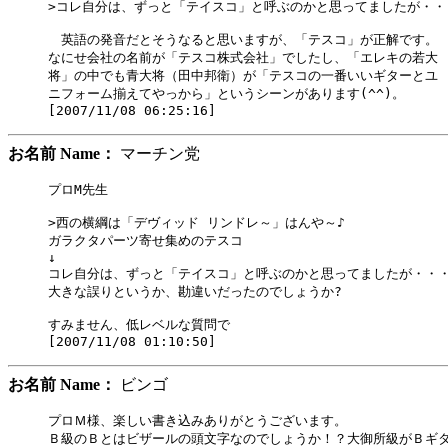
>コレ自分は、ずっと「テイスコ」と呼ぶのかと思ってましたが・・・
　英語の発音だとそうなると思いますが、「テスコ」が正解です。

なにせ会社の名前が「テスコ株式会社」でしたし、「エレキの若大

将」の中でも青大将（田中邦衛）が「テスコの一番いいギターとユ

ニフォーム揃えてやっから」というシーンがあります(^^)。

お名前 Name：
マーチン党
プロM先生

>西の横綱は「デヴィッド リンドレ～」はんや～♪

ガラクタパーツ寄せ集めのテスコ

↓

コレ自分は、ずっと「テイスコ」と呼ぶのかと思ってましたが・・・
大きな誤りというか、勘違いだったのでしょうか?

すみません、低レベルな質問で

お名前 Name：
ビンゴ
プロＭ様、楽しい書き込みありがとうございます。

Ｂ級のＢとはビザールの頭文字なのでしょうか！？大御所級がＢギタ