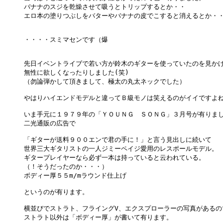
バナナのスジを乾燥させて吸うとトリップするとか・・

エロ本の塗りつぶしをバターやバナナの皮でこすると消えるとか・・
・・・・スミマセンです（爆

先日イベントライブで若い方が鈴木のギターを使っていたのを見かけ
無性に欲しくなったりしました(笑)

（勿論弾かして頂きまして、極太の丸太ネックでした）

やはりハイエンドモデルと違ってＢ級モノは笑えるのがイイですよね
いま手元に１９７９年の「ＹＯＵＮＧ　ＳＯＮＧ」３月号が有りまし
二光通販の広告で

「ギターが送料９００エンで君の手に！」と言う見出しに続いて

世界三大ギタリストの一人ジミーペイジ愛用のレスポールモデル。

ギタープレイヤーなら必ず一本は持っていると云われている。

（！そうだったのか・・・）

ボディー厚５５m/mラウンド仕上げ

というのが有ります。

横並びでストラト、フライングV、エクスプローラーの写真があるの
ストラト以外は「ボディー厚」が書いて有ります。
