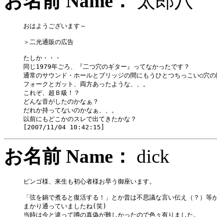
お名前 Name：
太郎
おはようございます～

＞二光通販の広告

たしか・・・

同じ1979年ごろ、『二つ穴のギター』ってなかったです？

通常のサウンド・ホールとブリッジの間にもうひとつちっこい○穴の
フォークとガット、両方あったような、、。

これぞ、超Ｂ級！？

どんな音がしたのかなぁ？

だれか持ってないのかなぁ、、。

以前にもどこかのスレで出てきたかな？

お名前 Name：
dick
ビンゴ様、来生も初心者様お早う御座います。

「弦を鍋で煮ると復活する！」とか昔は不思議な言い伝え（？）等が
まかり通っていましたね(笑)

当時は今と違って噂の真偽が難しかったので色々有りました。
