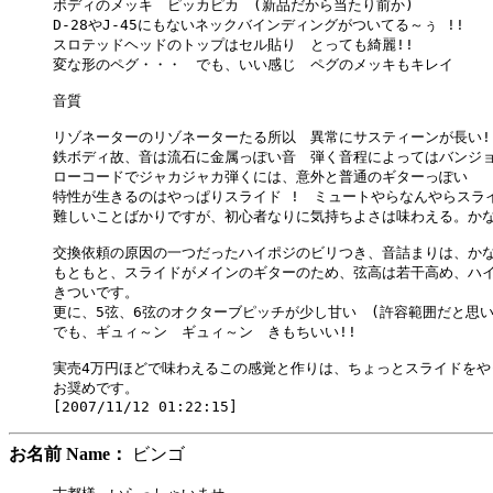
ボディのメッキ　ピッカピカ　(新品だから当たり前か)

D-28やJ-45にもないネックバインディングがついてる～ぅ !!

スロテッドヘッドのトップはセル貼り　とっても綺麗!!

変な形のペグ・・・　でも、いい感じ　ペグのメッキもキレイ

音質

リゾネーターのリゾネーターたる所以　異常にサスティーンが長い!

鉄ボディ故、音は流石に金属っぽい音　弾く音程によってはバンジョ
ローコードでジャカジャカ弾くには、意外と普通のギターっぽい

特性が生きるのはやっぱりスライド !　ミュートやらなんやらスライ
難しいことばかりですが、初心者なりに気持ちよさは味わえる。かな 
交換依頼の原因の一つだったハイポジのビリつき、音詰まりは、かな
もともと、スライドがメインのギターのため、弦高は若干高め、ハイ
きついです。

更に、5弦、6弦のオクターブピッチが少し甘い　(許容範囲だと思いま
でも、ギュィ～ン　ギュィ～ン　きもちいい!!

実売4万円ほどで味わえるこの感覚と作りは、ちょっとスライドをや
お奨めです。

お名前 Name：
ビンゴ