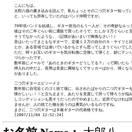
こんにちは。

太郎八様の書き込みを読んで、私ちょっとその二つ穴ギター知ってい
と、いっても所有していたのはバンド仲間ですが。

79年頃バンドを結成し、ギター担当のもう一人が、その奇妙なルック
彼はその二年ぐらい前に通販で買ったそうで、たしか３万ぐらいと言
そうでなかったような。（記憶があいまいで御免なさい！）

音はいたってまともなギターで、定価１２万の自分のＳ・ヤイリと比
とか、ある音域では凌いでいるかもとすら思ってしまうぐらいでした
ただ、時々お互いのギターを気分転換に交換して弾くと、妙にテンシ
づらかったです。

数年前にメールで『あのときのギターどうしてる？』って聞いたら『
押入れの中だよ。長男は音楽に興味なくてサッカーばかり、弾くなら
がありました。

二つ穴ギターエピソード２

数年前に自宅近くのゴミ捨て場に、出されたばかりの二つ穴ギターを
懐かしいぃ！！と立ち止まり、あたりを見渡して持って帰ろうか悩み
しコンディションも悪そうだったのでやめました。近所でなければ持
ませんが、人の捨てた物を拾うのは勇気がいるものですね。

まさに、二つ穴ギターはＢ級ギターの代表格ですね。
