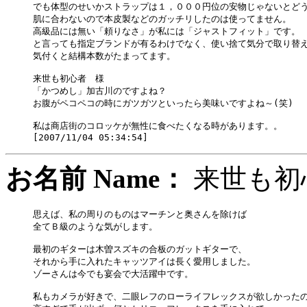
でも体型のせいかストラップは１，０００円位の安物じゃないとどう
肌に合わないので本皮製などのガッチリしたのは使ってません。

高級品には無い「頼りなさ」が私には「ジャストフィット」です。

と言っても指定ブランドが有るわけでなく、使い捨て気分で取り替え
気付くと結構本数がたまってます。

来世も初心者　様

「かつめし」加古川のですよね？

お腹がペコペコの時にガツガツといったら美味いですよね～(笑)

私は商店街のコロッケが無性に食べたくなる時があります。。

お名前 Name：
来世も
思えば、私の周りのものはマーチンと奥さんを除けば

全てＢ級のような気がします。

最初のギターは木曽スズキの合板のガットギターで、

それから手に入れたキャッツアイは長く愛用しました。

ゾーさんは今でも宴会で大活躍中です。

私もカメラが好きで、二眼レフのローライフレックスが欲しかったの