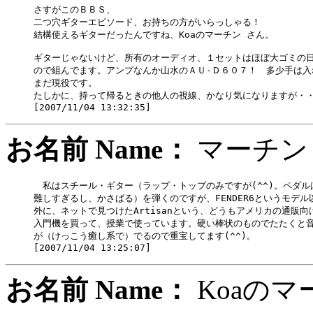
さすがこのＢＢＳ、

二つ穴ギターエピソード、お持ちの方がいらっしゃる！

結構使えるギターだったんですね、Koaのマーチン さん。

ギターじゃないけど、所有のオーディオ、１セットはほぼ大ゴミの日
ので組んでます。アンプなんか山水のＡＵ-Ｄ６０７！　多少手は入
まだ現役です。

たしかに、持って帰るときの他人の視線、かなり気になりますが・・
お名前 Name：
マーチ
　私はスチール・ギター（ラップ・トップのみですが(^^)。ペダルは
難しすぎるし、かさばる）を弾くのですが、FENDER6というモデル以
外に、ネットで見つけたArtisanという、どうもアメリカの通販向け
入門機を買って、授業で使っています。硬い棒状のものでたたくと音
が（けっこう癒し系で）でるので重宝してます(^^)。

お名前 Name：
Koa