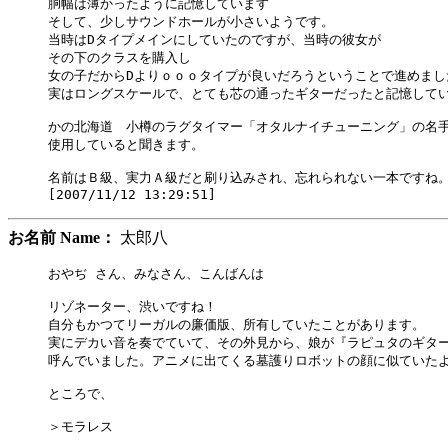
胴幅は薄かったように記憶しています

そして、少しサウンドホールが小さいようです。

当時はDタイプメインにしていたのですが、当時の彼女が

その下のクラスを購入し

女の子だからDよりｏｏｏタイプが良いだろうということで進めました
実はロングスケールで、とても芯の通ったギターだったと記憶してい
かの北海道　小樽のラグタイマー「オタルナイチューニング」の名手
使用していると聞きます。

名前はＢ級、実力Ａ級だと刷り込みされ、忘れられない一本ですね。
お名前 Name：
太郎八
おやぢ さん、みなさん、こんばんは

リゾネーター、渋いですね！

自分もかつてリーガルの廉価版、所有していたことがあります。

実にデカい音を奏でていて、その外見から、娘が『ラピュタのギター
呼んでいました。アニメに出てくる墓護りロボットの顔に似ていたよ
ところで、

＞モラレス
