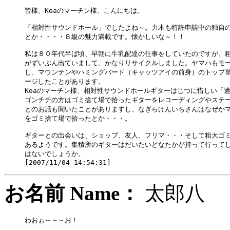
皆様、Koaのマーチン様、こんにちは。

「相対性サウンドホール」でしたよね～。力木も特許申請中の独自の
とか・・・・Ｂ級の魅力満載です。懐かしいな～！！

私は８０年代半ば頃、早朝に牛乳配達の仕事をしていたのですが、粗
がずいぶん出ていまして、かなりリサイクルしました。ヤマハもモー
し、マウンテンやハミングバード（キャッツアイの前身）のトップ単
ージしたことがあります。

Koaのマーチン様、相対性サウンドホールギターはじつに惜しい「遭
ゴンチチの方はゴミ捨て場で拾ったギターをレコーディングやステー
とのお話も聞いたことがありますし、なぎらけんいちさんはなぜかマ
をゴミ捨て場で拾ったとか・・・。

ギターとの出会いは、ショップ、友人、フリマ・・・そして粗大ゴミ
あるようです。集積所のギターはだいたいどなたかが持って行ってし
はないでしょうか。

お名前 Name：
太郎
わおぉ～～～お！
