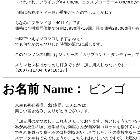
（それぞれ、フライングV４０m/m、エクスプローラー４０m/mとかで
当時は余程ボディー厚が重要だったのでしょうかね？

ちなみにブランドは「HOLLY」です。

価格は全機種同価格で分割2,980円×10回、現金価格28,000円と有
当時でいえばソコソコしますよねぇ～

でも何だかのんびりした時間の流れに感じます。

このヤンソンの1曲目はジュリーの「カサブランカ・ダンディー」です
スミマセン私はかつめし好きですが、加古川人じゃないです・・・

お名前 Name：
ビン
来生も初心者様、dick様、こんにちは！

楽しい書き込み、ありがとうございます。

「加古川のかつめし」これもメモしておきます。おいしそうですね～
私が高校生の頃、通学路のお肉屋さんが自家製コロッケを揚げていま
でそれを買って食べるのは格別なおいしさでした。今の高校生ならコ
スナックやおでんでしょうか。こちらもおいしいのですが、肉屋のコ