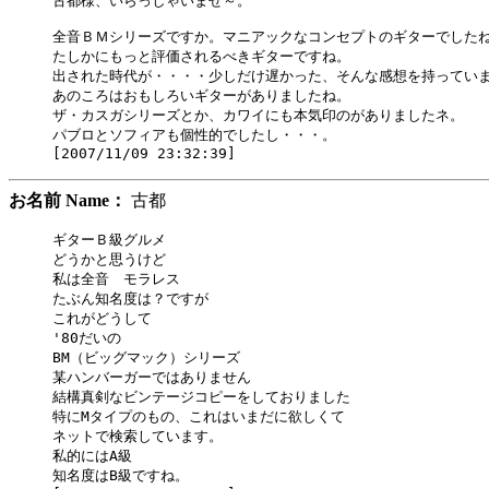
古都様、いらっしゃいませ～。

全音ＢＭシリーズですか。マニアックなコンセプトのギターでしたね
たしかにもっと評価されるべきギターですね。

出された時代が・・・・少しだけ遅かった、そんな感想を持っていま
あのころはおもしろいギターがありましたね。

ザ・カスガシリーズとか、カワイにも本気印のがありましたネ。

パブロとソフィアも個性的でしたし・・・。

お名前 Name：
古都
ギターＢ級グルメ　

どうかと思うけど

私は全音　モラレス

たぶん知名度は？ですが

これがどうして

'80だいの

BM（ビッグマック）シリーズ

某ハンバーガーではありません

結構真剣なビンテージコピーをしておりました

特にMタイプのもの、これはいまだに欲しくて

ネットで検索しています。

私的にはA級

知名度はB級ですね。
