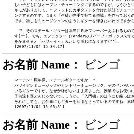
しい子どもにはオープン・チューニングにするのですが、もうひとつ
キモがありまして、５フレットにカポタストを付けた状態でチューニ
ングするのです。つまり「生徒が左手で持てる領域」を作っておくの
です。誰しもミュージシャンのようにギターを弾きたいわけですから
　で、そのスチール・ギターは本当にＢ級フレーバーあふれるもので
す(^^)。でも、エフェクター（Fenderのリバーブ・ボックスですが
をかませると「ハワ～イ～」みたいな感じになります(^^)。

お名前 Name：
ビン
マーチン１周年様、スチールギターですか！？

ハワイアンミュージックやカントリーミュージック、その他いろいろ
いるギターですが、なぜか縁がないまま来ました。授業でもお使いに
子供達も喜ぶんじゃないでしょうか。「入門機」のほうにＢ級っぽさ
それにしても、お仕事にもギターを活用なさっているのですね。素晴
お名前 Name：
ビン