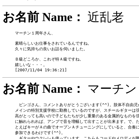
お名前 Name：
近乱
マーチン１周年さん、

素晴らしいお仕事をされているんですね。

久々に気持ちの良いお話を伺いました。

Ｂ級どころか、これぞ特Ａ級ですね。

嬉しいな・・・。

お名前 Name：
マーチ
　ビンゴさん、コメントありがとうございます(^^)。肢体不自由児が
メインの特別支援学校に勤務しているのですが、スチールギターは弦
高がとっても高いので子どもたちが少し重量のある金属的なものを弦
に触れられれば、アンプで音を増幅して出すことが出来ます。で、た
とえばキーがＡの曲でオープンＡチューニングにしていると、合奏に
参加できるわけです(^^)。

　ギターやウクレレも使っています。こちらもコードやメロディが難