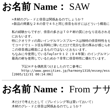
お名前 Name：
SA
>木材のグレ－ドと倍音は関係あるのでしょうか？

>新品の簡素な２８の音で４５と同じ倍音を出すにはどういう構造に
私の経験からですが、倍音の多さはＴＯＰ材の質にかなり左右される
におもいます。

特にクオリティの高いインゲルマンスプルースは独特の倍音特性をも
てコードで１～３弦を同時に弾いただけで充分な音の厚みが感じられ
この倍音感は構造によるものではないとおもいます。

ちなみに今使用しているTaylor９１２（９４年製）のイングルマン
最高の材を使用しているためか？非常に倍音特性に優れています。

　　　下記ＨＰを偶然見つけましたのでご参考に

　　　http://www.geocities.jp/harmony1310/essey/ess
お名前 Name：
Fr
木だけで考えたとして（ブレイシング等は置いておいて）

木材のグレ－ドと倍音は関係あるのでしょうか？
