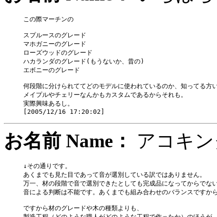
この際マーチンの

スプルースのグレード

マホガニーのグレード

ローズウッドのグレード

ハカランダのグレード(もうないか、昔の)

エボニーのグレード

何段階に分けられててどのモデルに使われているのか、知ってる方い
メイプルやチェリーなんかもカスタムであるからそれも。

実際興味あるし。

お名前 Name：
アコキ
↓その通りです。

あくまでも見た目であって音が選別している訳ではありません。

万一、材の段階で音で選別できたとしても完成品になってからでない
音による判断は不能です。あくまでも組み合わせのバランスですから
ですから材のグレードや木の種類よりも、

製造工程（どのような職人がどのような工程で作ったか）のほうが
