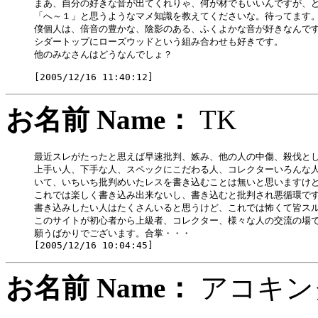
まあ、自分の好きな音が出てくれりゃ、何が材でもいいんですが、ど
「へ～１」と思うようなマメ知識を教えてくださいな。待ってます。
僕個人は、倍音の豊かな、陰影のある、ふくよかな音が好きなんです
シダートップにローズウッドという組み合わせも好きです。

他のみなさんはどうなんでしょ？

お名前 Name：
TK
最近スレがたったと思えば早速批判、嫉み、他の人の中傷、殺伐とし
上手い人、下手な人、スペックにこだわる人、コレクターいろんな人
いて、いちいち批判めいたレスを書き込むことは無いと思いますけど
これでは楽しく書き込み出来ないし、書き込むと批判され悪循環です
書き込みしたい人はたくさんいると思うけど、これでは怖くて皆スル
このサイトが初心者から上級者、コレクター、様々な人の交流の場で
願うばかりでございます。合掌・・・

お名前 Name：
アコキ