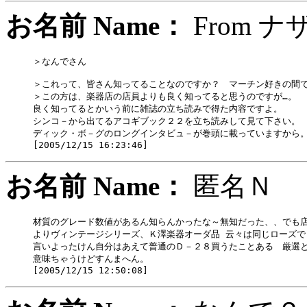
お名前 Name：
From
＞なんでさん

＞これって、皆さん知ってることなのですか？　マーチン好きの間で
＞この方は、楽器店の店員よりも良く知ってると思うのですが…。

良く知ってるとかいう前に雑誌の立ち読みで得た内容ですよ。

シンコ－から出てるアコギブック２２を立ち読みして見て下さい。

ディック・ボ－グのロングインタビュ－が巻頭に載っていますから。
お名前 Name：
匿名
材質のグレード数値があるん知らんかったな～無知だった、、でも店
よりヴィンテージシリーズ、Ｋ澤楽器オーダ品 云々は同じローズで
言いよったけん自分はあえて普通のＤ－２８買うたことある　厳選と
意味ちゃうけどすんまへん。
