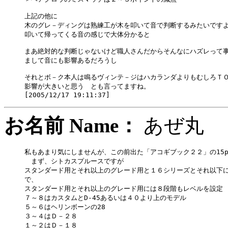
上記の他に

木のグレ－ディングは熟練工が木を叩いて音で判断するみたいですよ
叩いて帰ってくる音の感じで大体分かると

まあ絶対的な判断じゃないけど職人さんだからそんなにハズレって事
まして音にも影響あるだろうし

それとボ－ク本人は鳴るヴィンテ－ジはハカランダよりもむしろＴＯ
影響が大きいと思う　とも言ってますね。

お名前 Name：
あぜ
私もあまり気にしませんが、この前出た「アコギブック２２」の15p
　まず、シトカスプルースですが

スタンダード用とそれ以上のグレード用と１６シリーズとそれ以下に
で、

スタンダード用とそれ以上のグレード用には８段階もレベルを設定

７～８はカスタムとD-45あるいは４０より上のモデル

５～６はヘリンボーンの28

３～４はＤ－２８

１～２はＤ－１８
