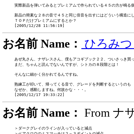
実際新品を弾いてみるとプレミアムで作られている４５の方が鳴る個
新品の簡素な２８の音で４５と同じ倍音を出すにはどういう構造にし
ＴＯＰだけプレミアムにするとか？

お名前 Name：
ひろみ
あぜ丸さん、ナザレスさん、僕もアコギブック２２、ついさっき買っ
まだ、ちゃんと読んでないんですが、シトカの８段階とは！

そんなに細かく分かれてるんですね。

熟練工が叩いて、帰ってくる音で、グレードを判断するというのも

なぜか、感動しますね。何故かな・・・。

お名前 Name：
Fro
＞ダークグレイのラインが入っていると減点

＞ベアクロウのミスマッチは２～３ポイントの減点　
