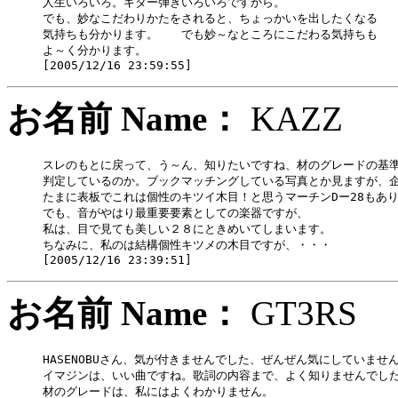
人生いろいろ。ギター弾きいろいろですから。

でも、妙なこだわりかたをされると、ちょっかいを出したくなる

気持ちも分かります。　　でも妙～なところにこだわる気持ちも

よ～く分かります。

お名前 Name：
KAZ
スレのもとに戻って、う～ん、知りたいですね、材のグレードの基準
判定しているのか。ブックマッチングしている写真とか見ますが、企
たまに表板でこれは個性のキツイ木目！と思うマーチンDー28もあり
でも、音がやはり最重要要素としての楽器ですが、

私は、目で見ても美しい２８にときめいてしまいます。

ちなみに、私のは結構個性キツメの木目ですが、・・・

お名前 Name：
GT3R
HASENOBUさん、気が付きませんでした、ぜんぜん気にしていません
イマジンは、いい曲ですね。歌詞の内容まで、よく知りませんでした
材のグレードは、私にはよくわかりません。
