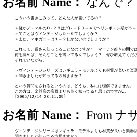
お名前 Name：
なん
こういう書きこみって、どんな人が書いてるの？

＞確かノ－マルのＤ-２８はグレ－ド３～４でヘリンボ－ン期が５～
＞てことはヴィンテ－ジも５～６でしょうか？

＞また、マホガニ－は１～２しかないのでしょうか？

これって、皆さん知ってることなのですか？　マーチン好きの間では
何を読めば、そんなことを書いてるんでしょう？　ぜひ教えてくださ
それでいながら、

＞ヴィンテ－ジシリーズはレギュラ－モデルよりも材質が良いと楽器
＞聞きましたが知ってる方居ますか？

という質問をされるというのは、どうも、私には理解できません。

この方は、楽器店の店員よりも良く知ってると思うのですが…。

お名前 Name：
From
ヴィンテ－ジシリーズはレギュラ－モデルよりも材質が良いと楽器店
聞きましたが知ってる方居ますか？
