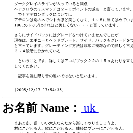
ダークグレイのラインが入っていると減点

ベアクロウのミスマッチは２～３ポイントの減点　と言っています。
　でもアデロンダックについては

アデロンは別の木でシトカほど美しくなく、１～８に当てはめていま
18GEのトップはそれほど美しくない・・・と言っています。

さらにサイドバックにはグレードをつけていませんでしたが

現在は、エボニーとヘッドプレート、サイド、バックもグレードをつ
と言っています。グレーティング方法は非常に複雑なので詳しく言え
３～４段階に分かれている

　ということです。詳しくはアコギブック２２の１５ｐあたりを立ち
してください。

　記事を読む限り音の違いではないと思います。

お名前 Name：
uk
まあまあ、皆　いい大人なんだから楽しくやりましょうよ。

材にこだわる人。歌にこだわる人。純粋にプレーにこだわる人。
