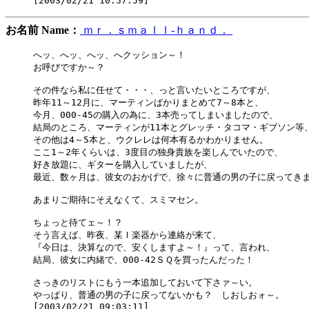
お名前 Name：
ｍｒ．ｓｍａｌｌ-ｈａｎｄ．
へッ、へッ、へッ、へクッション～！

お呼びですか～？

その件なら私に任せて・・・、っと言いたいところですが、

昨年11～12月に、マーティンばかりまとめて7～8本と、

今月、000-45の購入の為に、3本売ってしまいましたので、

結局のところ、マーティンが11本とグレッチ・タコマ・ギブソン等、
その他は4～5本と、ウクレレは何本有るかわかりません。

ここ1～2年くらいは、3度目の独身貴族を楽しんでいたので、

好き放題に、ギターを購入していましたが、

最近、数ヶ月は、彼女のおかげで、徐々に普通の男の子に戻ってきま
あまりご期待にそえなくて、スミマセン。

ちょっと待てェ～！？

そう言えば、昨夜、某Ｉ楽器から連絡が来て、

『今日は、決算なので、安くしますよ～！』って、言われ、

結局、彼女に内緒で、000-42ＳＱを買ったんだった！

さっきのリストにもう一本追加しておいて下さァ～い。

やっぱり、普通の男の子に戻ってないかも？　しおしおォ～。
