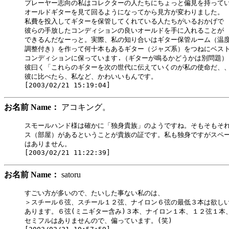
プレーヤー志向の私はコレクターの人たちにちょっと偏見を持ってい
オールドギターを見て回るようになってから見方が変わりました。

私費を投入してギターを保管してくれている人たちがいるおかげで

彼らの手放したコンディションの良いオールドを手に入れることが

できるんだなーっと。実際、私の知り合いはギター保管ルーム（温度
調整付き）を作って何十本もあるギター（ジャズ系）をつねにベスト
コンディションに保っています.（ギターが鳴るかどうかは別問題）

彼曰く「これらのギターを次の世代に伝えていくのが私の使命だ、、
彼に比べたら、私など、かわいいもんです。

お名前 Name：
アコキング。
スモールハンド様は確かに「独身貴族」のようですね。そもそもそれ
ス（部屋）があるということが貴族の証です。私も独身ですがスペー
はありません。

お名前 Name：
satoru
すごい方が多いので、たいした事ない私のは、

＞スチール６弦、スチール１２弦、ナイロン６弦の最低３本は欲しい
あります。６弦(ミニギター含み)３本、ナイロン１本、１２弦１本
セミフルはありませんので、偏っています。(笑)
