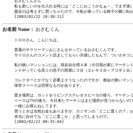
おさむくんさん

私も新しいのを仕入れる時には「どこにおこうかなぁ～」でまず迷い
最近のは考えずに買っちゃたので、今私が座っている椅子の横に転が
お名前 Name：
おさむくん
トロロさん、こんにちは。

普通のサラリーマンおじさんをやっているおさむくんです。

サイロさんのコメント読ましてもらい共感したもんで、ついカキコし
私の狭いマンションには、現在自分用４本（今日我が家にマーチン１
ンドやっている高１の息子の部屋に３台（エレキ２台＋アコギ１台）
コレクターとかでなく必要上そうなったのですが、都会の狭いマンシ
保管スペースは切実なものがあります。

置き場所は、ガットをリビングステレオスピーカの後ろ、マーチン１台
ベースはTVの後ろ、今日来たマーチンはまだ場所が見つからないので
一緒にお寝んねしてます。

買うときは当然お金もありますが、カミサンの「どこに置くの？」が
本当に自分でも「どこに置こか」と思ってしまうので。
