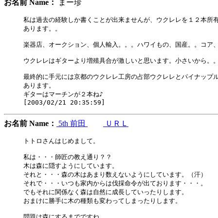
お名前 Name：
まー珍
私は過去の経験しか書くことが出来ませんが、ウクレレを１２本所有
あります。。

楽器店、オークション、個人輸入。。。ハワイもの、国産。。コア、
ウクレレはギターより増殖具合が激しいと思います。小さいから。。
最終的に手元には京都のウクレレ工房の占部ウクレレとパイナップル
あります。

ギターはマーチンが２本ね♪

お名前 Name：
5th 前田
ＵＲＬ
トトロさんはじめまして。

私は・・・師匠の教え通り？？

木は森に隠すようにしています。

それと・・・森の木はあまり数えないようにしています。（汗）

それで・・・いつも家内からは伐採命令が出ております・・・。

でもそれに関係なく森は自然に成長していったりします。

おまけに勝手に木の種類も変わってしまったりします。

問題は森にするまでですね。
