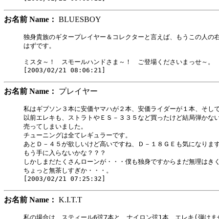
お名前 Name：
BLUESBOY
独身貴族のギタープレイヤー＆コレクターと言えば、もうこの人の右
はずです。

ミスタ～！　スモールハンドさま～！　ご登場くださいまっせ～。

お名前 Name：
プレイヤー
私はギブソン３本に安価ヤマハが２本、安価ライダーが１本、そして
以前エレキも、ストラトやＥＳ－３３５など買ったけど結局弾かない
売ってしまいました。

チューニングは全てレギュラーです。

あとＤ－４５が欲しいけど高いですね、Ｄ－１８ＧＥも気になります
もう手に入らないかな？？？

しかしまだたくさんローンが・・・僕も独身ですからまだ無理はきく
ちょっと無茶しすぎか・・・。

お名前 Name：
K.I.T.T
私の場合は、スティール6弦7本と、ナイロン弦1本、エレキ(弾けませ