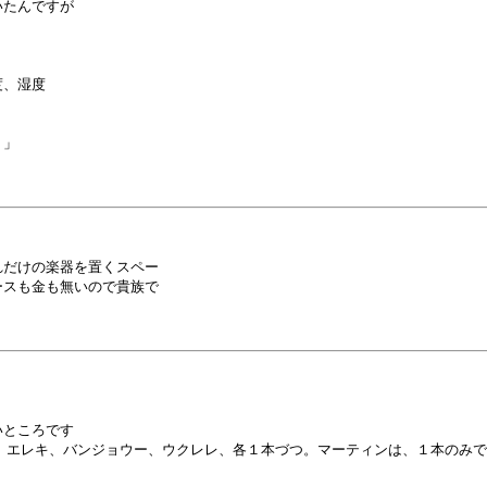
たんですが

、湿度



」

だけの楽器を置くスペー

スも金も無いので貴族で

ところです

、エレキ、バンジョウー、ウクレレ、各１本づつ。マーティンは、１本のみで