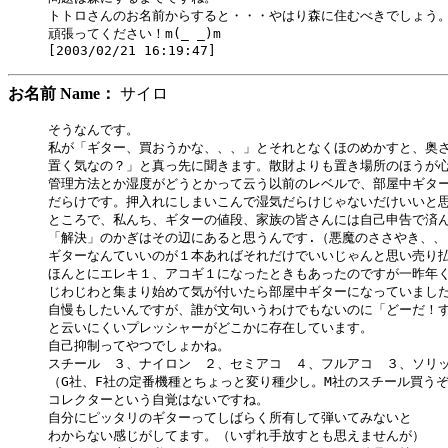
トトロさんのお名前からすると・・・やはり森に住むべきでしょう。
頑張ってください！m(_ _)m

お名前 Name：
サイロ
そうなんです。

私が「ギター、買おうかな、、、」とそれとなくほのめかすと、奥さ
置く気なの？」と真っ先に聞きます。散財よりも置き場所のほうが心
管理方法とか湿度がどうとかって云う以前のレベルで、部屋中ギター
だらけです。押入れにしまいこんで湿気だらけじゃないだけいいと思
ところで、私んち、ギターの値段、家族の皆さんには自己申告で済ん
「解決」のかぎはその辺にあると思うんです.（悪魔のささやき、、）
ギターなんていいのが１本あればそれだけでいいじゃんと思い売り払
ほんとにエレキ１、アコギ１になったときもあったのですが一昨年く
じわじわと集まり始めて気が付いたら部屋中ギターになっていました
自慢もしたいんですが、誰が文句いうわけでもないのに「どーだ！す
と云いにくいプレッシャーがどこかに存在しています。

自己抑制ってやつでしょかね。

スチール　３、ナイロン　２、セミアコ　４、フルアコ　３、ソリッ
（G社、F社の定番機種とちょっと変り種少し。M社のスチール買うぞ
コレクターという自覚はないですね。

自分にピッタリのギターってしばらく所有して弾いてみないと

わからない感じがしてます。（いずれ手放すとも思えませんが）
