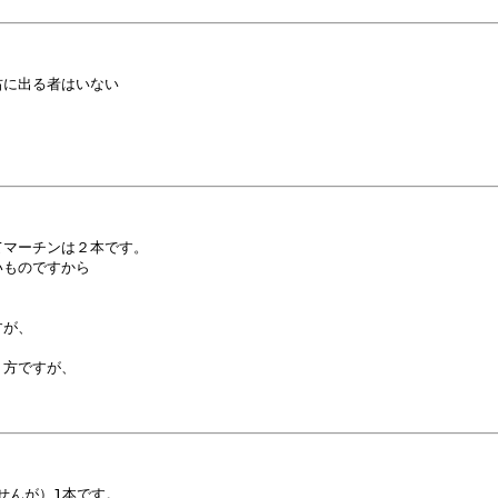
に出る者はいない

マーチンは２本です。

ものですから

が、

方ですが、

んが）1本です。
