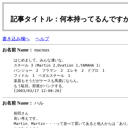
記事タイトル：何本持ってるんです
書き込み欄へ
ヘルプ
お名前 Name：
macmax
はじめまして。みんな凄いな。

スチール 3（Martin 2,Ovation 1,YAMAHA 1）

バンジョー　2　フラマン　2　エレキ　2　ドブロ　1　

フィドル　1　ペダルスチール　1

楽器もそうだがケースも馬鹿にならん。

もう駄目。部屋がパンクする。

お名前 Name：
ハル
前田さん

良い考えです。

Martin、Martin・・・って並べて置いてあると他人からは「