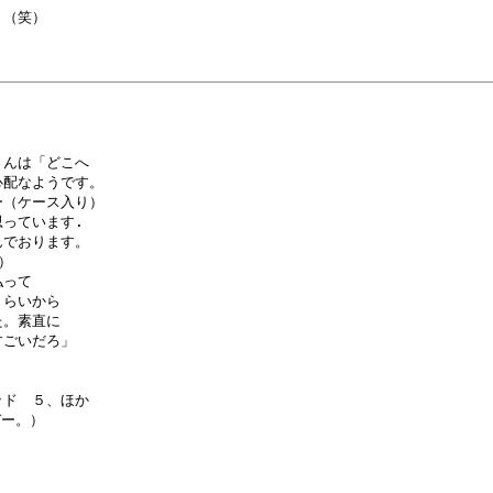
（笑）

んは「どこへ

配なようです。

（ケース入り）

っています.

でおります。



って

らいから

。素直に

ごいだろ」

ド　５、ほか

ー。）
