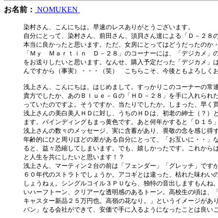
お名前：
NOMUKEN
染村さん、こんにちは。早速のレスありがとうございます。

自分にとって、染村さん、前田さん、須貝さん達による「Ｄ－２８の
本当に良かったと思います。ただ、女房にとってはどうだったのか・・
「Ｍｙ　Ｍａｒｔｉｎ　Ｄ－２８」のコーナーには、「デジカメ」の
をお送りしたいと思います。なんせ、購入予定だった「デジカメ」は
んですから（事実）・・・（笑）　こちらこそ、今後ともよろしくお
浅上さん、こんにちは。はじめまして。すっかりこのコーナーの常連
貴方でしたか、あのＢｌｕｅ－Ｇの「ＨＤ－２８」を手に入れられた
っていたのですよ。そうですか、当たりでしたか。しまった、早く買
浅上さんの美白美人ＨＤに対し、うちのＨＤは、初老の紳士（？）と
ます。バインディングもまっ黄色です。あと何年かすると「Ｄ１５」
浅上さんの数々のメッセージ、実に含蓄があり、畏敬の念を感じ得ず
年齢的にひと周りほどの差がある自分にとって、「お互いに・・」な
ると、益々恐縮してしまいます。でも、嬉しかったです。これからは
と人生を共にしたいと思います！？

浅上さん、マーティン２台の前は「フェンダー」「グレッチ」ですか
６０年代のストラトでしょうか。アコギとは違った、枯れた味わいの
しょうねぇ。シングルコイル３ＰＵなら、独特の音出しますもんね。
いハーフトーン、クリアーな透明感のあるトーン。高校生の頃は、「
キャスター新品２５万円也。高嶺の花なり。」というイメージがあり
パン」なる会社ができて、安価で手に入るようになったことは良いこ