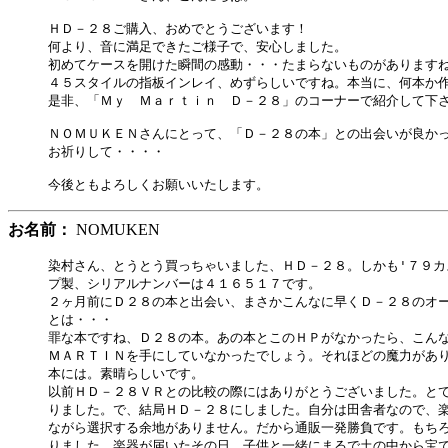
ＨＤ－２８ご購入、おめでとうございます！

何より、音に満足できたご様子で、安心しました。

初めてケースを開けた瞬間の感動・・・たまらないものがありますね
４５スタイルの指板インレイ、めずらしいですね。本当に、何本か作
是非、「Ｍｙ　Ｍａｒｔｉｎ　Ｄ－２８」のコーナーで紹介して下さ
ＮＯＭＵＫＥＮさんにとって、「Ｄ－２８の本」との出会いが良かっ
お祈りして・・・・

お名前：
NOMUKEN
染村さん、とうとう買っちゃいました、ＨＤ－２８。しかも'７９カ
プ製、シリアルナンバーは４１６５１７です。

２ヶ月前にＤ２８の本と出会い、まさかこんなに早くＤ－２８のオー
とは・・・

罪な本ですね、Ｄ２８の本。あの本とこのＨＰがなかったら、こんな
ＭＡＲＴＩＮを手にしていなかったでしょう。それほどの魔力があり
本には。素晴らしいです。

以前ＨＤ－２８ＶＲとの比較の際にはありがとうございました。とて
りました。で、結局ＨＤ－２８にしました。自分は田舎者なので、楽
ながら選択する余地がありません。だから通販一発勝負です。もちろ
りました。楽器が届いたその日、子供と一緒にまるで土の中から宝で