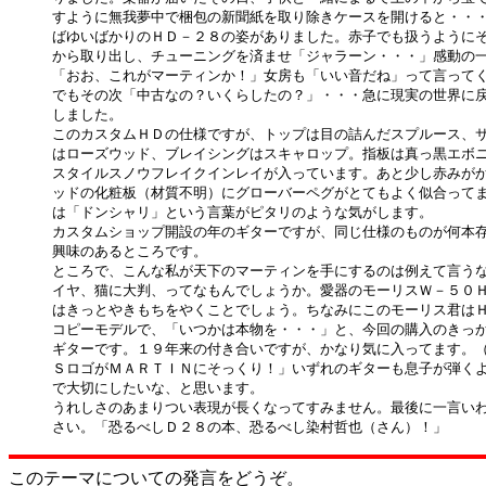
すように無我夢中で梱包の新聞紙を取り除きケースを開けると・・・
ばゆいばかりのＨＤ－２８の姿がありました。赤子でも扱うようにそ
から取り出し、チューニングを済ませ「ジャラーン・・・」感動の一
「おお、これがマーティンか！」女房も「いい音だね」って言ってく
でもその次「中古なの？いくらしたの？」・・・急に現実の世界に戻
しました。

このカスタムＨＤの仕様ですが、トップは目の詰んだスプルース、サ
はローズウッド、ブレイシングはスキャロップ。指板は真っ黒エボニ
スタイルスノウフレイクインレイが入っています。あと少し赤みがか
ッドの化粧板（材質不明）にグローバーペグがとてもよく似合ってま
は「ドンシャリ」という言葉がピタリのような気がします。

カスタムショップ開設の年のギターですが、同じ仕様のものが何本存
興味のあるところです。

ところで、こんな私が天下のマーティンを手にするのは例えて言うな
イヤ、猫に大判、ってなもんでしょうか。愛器のモーリスＷ－５０Ｈ
はきっとやきもちをやくことでしょう。ちなみにこのモーリス君はＨ
コピーモデルで、「いつかは本物を・・・」と、今回の購入のきっか
ギターです。１９年来の付き合いですが、かなり気に入ってます。（
ＳロゴがＭＡＲＴＩＮにそっくり！」いずれのギターも息子が弾くよ
で大切にしたいな、と思います。

うれしさのあまりつい表現が長くなってすみません。最後に一言いわ
このテーマについての発言をどうぞ。