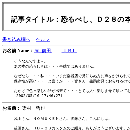
記事タイトル：恐るべし、Ｄ２８の
書き込み欄へ
ヘルプ
お名前 Name：
5th 前田
ＵＲＬ
そうなんですよ～。

あの本の恐ろしさは・・・半端ではありません。

なぜなら・・・私・・・いまだ楽器店で見知らぬ方に声をかけられて
保存性が高い・・・と言うか・・・皆さん一生懸命見ておられるので
おかげで色々楽しい話が出来て・・・とても人生楽しませて頂いておりま
お名前：
染村 哲也
浅上さん、ＮＯＭＵＫＥＮさん、後藤さん、こんにちは。

後藤さん、ＨＤ－２８カスタムのご紹介、ありがとうございます。か