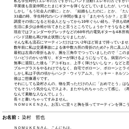
私も学生時代(エレキの方ですが)にバンド活動(エレキの方ですが)
卒業後も音楽仲間とたまにギターを弾くなどしていましたが、いつも
しかし「もう社会人の癖に」とか、「結婚もしたのに」とか、「たい
33歳の時、学生時代のバンド仲間が集まり「またやろうか？」と言
調度その頃になると社会人となってから10年ぐらい経ち、子供も幼稚
生活に多少は余裕が出てきたと言うところでしょうか？そうなると私も
現在ではフェンダーやグレッチなどの60年代の電気ギターを4本所有
バンド活動も再び休止状態になりましたが。

そんな私も流石にマーティンだけはつい2年ほど前まで持っていませ
数年前に私は交通事故による体中数カ所の骨折のため7ヶ月に及ぶ入
最初は左肩の骨折もあり、腕を三角巾でつっていましたので「このま
リハビリのかいが有り、ギターが弾けるようになっても、病室のベッ
無事に退院した後も「アコギねェ、上手く弾けないしなァ」などと思
ブルーグラスをやるわけでもなく、自宅でポローン、ポローンとライ
しかし私は子供の頃からハンク・ウィリアムス、リッキー・ネルソン
後はご想像通りです。

それにしても染村さんの、物を買っただけの人に「おめでとう」はない
でもそういう気分なんでスよネ。またやられちゃったって感じ。（再
なんて素敵な人なんでしょう。

長々と書いちゃってすみません。

お名前：
染村 哲也
ＮＯＭＵＫＥＮさん、こんにちは。
