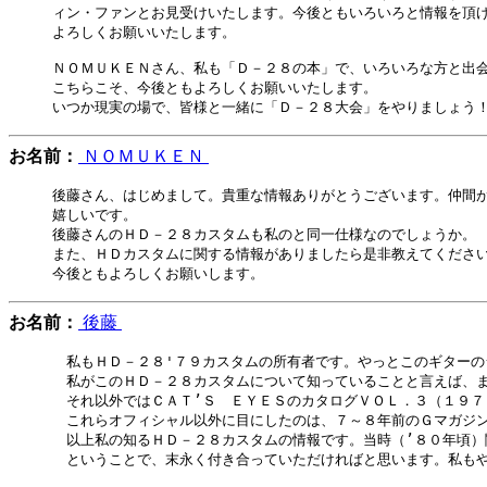
ィン・ファンとお見受けいたします。今後ともいろいろと情報を頂け
よろしくお願いいたします。

ＮＯＭＵＫＥＮさん、私も「Ｄ－２８の本」で、いろいろな方と出会
こちらこそ、今後ともよろしくお願いいたします。

お名前：
ＮＯＭＵＫＥＮ
後藤さん、はじめまして。貴重な情報ありがとうございます。仲間が
嬉しいです。

後藤さんのＨＤ－２８カスタムも私のと同一仕様なのでしょうか。

また、ＨＤカスタムに関する情報がありましたら是非教えてください
お名前：
後藤
　私もＨＤ－２８'７９カスタムの所有者です。やっとこのギターの
　私がこのＨＤ－２８カスタムについて知っていることと言えば、
　それ以外ではＣＡＴ’Ｓ　ＥＹＥＳのカタログＶＯＬ．３（１９７
　これらオフィシャル以外に目にしたのは、７～８年前のＧマガジン
　以上私の知るＨＤ－２８カスタムの情報です。当時（’８０年頃）