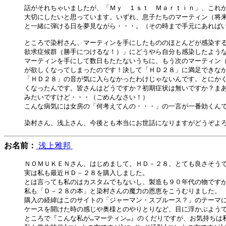
話がそれちゃいましたが、「Ｍｙ　１ｓｔ　Ｍａｒｔｉｎ」、これか
大切にしたいと思っています。いずれ、息子たちのマーティン（将来
と一緒に弾ける日を夢見ながら・・・。（その時まで手元にあればい
ところで染村さん、マーティンを手にしたもののほとんどが感染する
欲求症候群（勝手につけるな！）」にどうやら自分も感染したような
マーティンを手にして数日もたたないうちに、もう次のマーティン（
が欲しくなってしまったのです！決して「ＨＤ２８」に満足できなか
「ＨＤ２８」の音が気に入らなかったわけじゃないんです。とにかく
くなったんです。皆さんはどうですか？初期症状は無いですか？まあ
みたいですけど・・・（ごめんなさい！）

こんな病気には女房の「何考えてんの・・・」の一言が一番効くんで
お名前：
浅上雅邦
ＮＯＭＵＫＥＮさん、はじめまして。ＨＤ－２８、とても良さそうで
実は私も最近ＨＤ－２８を購入しました。

とは言っても私のはカスタムでもないし、製造も９０年代の物ですが…
私も「Ｄ－２８の本」と染村さんの魔力の恩恵をこうむりました。

購入の経緯はこのサイトの「ジャーマン・スプルース？」のテーマに
ケースを開けた時の感じや奥様とのやりとりなど、目に浮かぶようで
ところで『こんな私が…マーティン…』のくだりですが、お気持ちは私