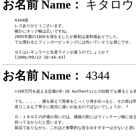
お名前 Name：
キタ
4344様

レスありがとうございます。

確かにネック幅は広いですね。

2005年製の18GEを弾きましたが最初は違和感ありでした。

でも慣れるとフィンガーピッキングには向いていそうな感じです。

ＧＥはレギュラーと生産ラインが違うのでしょうか？

お名前 Name：
434
>100万円を超える定価のD-18 Authenticとの比較でも勝るとも
でも。。。。、腰を据えて両者をじっくり弾き比べると、その差は明
造りこみも丁寧さに相当に違いがあるのではないでしょうか。？

Ｄ－１８ＧＥの評価が高いのは、価格の割にはヴィンテージ物に迫る
持ってるからだと思います。

新品でありながら、これほど衝撃的な音を出すギターは少ないと思い