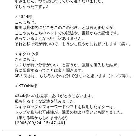
すみません、つま恋に行っていて遅くなりました。

楽しかったですよ♪

＞4344様

こんにちは。

根拠は具体的にどこそこのこの記述、とは言えませんが、

ここやあちこちのネットでの記述や、書籍からの記憶です。

違っているようなら申し訳ありません。

それと私は気が弱いので、もう少し穏やかにお願いします（笑）。

＞キタロウ様

こんにちは。

つくりが弱い分音がいい、と言うか、強度を優先した結果、

音に影響するってことは良く聞きます。

GEの良さは、もちろんそれだけではないと思います（トップ等）。

＞KIYAMA様

4344様へのお返事、ありがとうございます。

私も仰るような記述を読みました。

スキャロップやフォーワードシフトを採用したギターは、

トップが膨らむ可能性が、通常の物より高いとも聞きました。

（単なる噂かもしれませんが）
