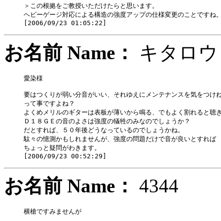
＞この根拠をご教授いただけたらと思います。

ヘビーゲージ対応による構造の強度アップの仕様変更のことですね。
お名前 Name：
キタ
愛染様

要はつくりが弱い分音がいい、それゆえにメンテナンスを気をつけね
って事ですよね？

よくめメリルのギターは表板が薄いから鳴る、でもよく割れると聴き
Ｄ１８ＧＥの音のよさは強度の犠牲のみなのでしょうか？

だとすれば、５０年後どうなっているのでしょうかね。

駄々の憶測かもしれませんが、強度の問題だけで音が良いとすれば

ちょっと疑問がわきます。

お名前 Name：
434
横槍ですみませんが
