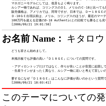
マホガニーモデルにしては、低音もよく鳴ります。

ルシアー物であれば、コリングスのＤ1、メリルのＣ-18と比べても
販売価格は、アメリカでは、同等ですが、日本では、Ｄー１８ＧＥの
Ｄ-18ＧＥ出現以前は、メリル、コリングスのほうが、最近のマーテ
100万円を超える定価のD-18 Authenticとの比較でも勝ると
お名前 Name：
キタ
どうも皆さん始めまして。

本掲示板でも評価の高い『Ｄ１８ＧＥ』についての質問です。

・アディロントップだけではなく、作りが良いことが音質に起因して
・生産ラインがまったく異なり、ルシアー物に近いと考えて宜しいの
要するになぜ『Ｄ１８ＧＥ』はこんなに評価が高いのかという質問で
このテーマについての発言をどう