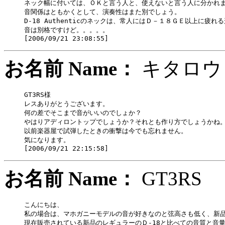
ネック幅に付いては、ＯＫと言う人と、使えないと言う人に分かれま
音関係はともかくとして、演奏性はまた別でしょう。

D-18 Authenticのネックは、常人にはＤ－１８ＧＥ以上に疲れ
音は別格ですけど。。。。。

お名前 Name：
キタ
GT3RS様

レスありがとうございます。

何の差でそこまで音がいいのでしょか？

やはりアディロントップでしょうか？それとも作り方でしょうかね。
以前楽器屋で試弾したときの衝撃は今でも忘れません。

気になります。

お名前 Name：
GT3R
こんにちは、

私の場合は、マホガニーモデルの音が好きなのと弦高さも低く、新品
現在販売されている新品のレギュラーのＤ-18と比べての音質と音量