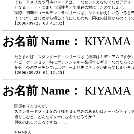
でも、アメリカや日本のマニアは、「なぜシトカなの？なぜアディロ
となる・・・・つまり市場性考えて現在の材にしたのでしょう。

実際、初期のゴールデンエラシリーズは、シトカゆえにいろいろと苦
ようです。はじめから鳴るようにしたのも、同様の経緯からのようで
お名前 Name：
KIYA
だとすれば、スタンダード・シリーズは（標準はミディアムですが）
ヘビーゲージセット時にポテンシャルを発揮するギターなのだろうか
多分　今のマーチンではボディーより先にネックが逝ってしまいそう
お名前 Name：
KIYA
関係有りませんが、

スタンダードＤ－１８の仕様をＧＥ並みのあるいはオーセンティック
造りこむと、どんなギターになるのだろうか？

興味のあるところですね・・。

4344さん
