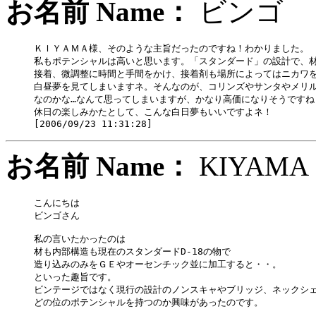
お名前 Name：
ビン
ＫＩＹＡＭＡ様、そのような主旨だったのですね！わかりました。

私もポテンシャルは高いと思います。「スタンダード」の設計で、材
接着、微調整に時間と手間をかけ、接着剤も場所によってはニカワを
白昼夢を見てしまいますネ。そんなのが、コリンズやサンタやメリル
なのかな…なんて思ってしまいますが、かなり高価になりそうですね～
休日の楽しみかたとして、こんな白日夢もいいですよネ！

お名前 Name：
KIYA
こんにちは

ビンゴさん

私の言いたかったのは

材も内部構造も現在のスタンダードD-18の物で

造り込みのみをＧＥやオーセンチック並に加工すると・・。

といった趣旨です。

ビンテージではなく現行の設計のノンスキャやブリッジ、ネックシェ
どの位のポテンシャルを持つのか興味があったのです。
