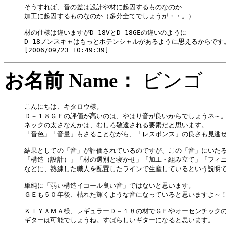
そうすれば、音の差は設計や材に起因するものなのか

加工に起因するものなのか（多分全てでしょうが・・。）

材の仕様は違いますがD-18VとD-18GEの違いのように

D-18ノンスキャはもっとポテンシャルがあるように思えるからです。
お名前 Name：
ビン
こんにちは、キタロウ様。

Ｄ－１８ＧＥの評価が高いのは、やはり音が良いからでしょうネ～。
ネックの太さなんかは、むしろ敬遠される要素だと思います。

「音色」「音量」もさることながら、「レスポンス」の良さも見逃せ
結果としての「音」が評価されているのですが、この「音」にいたる
「構造（設計）」「材の選別と寝かせ」「加工・組み立て」「フィニ
などに、熟練した職人を配置したラインで生産しているという説明で
単純に「弱い構造イコール良い音」ではないと思います。

ＧＥも５０年後、枯れた輝くような音になっていると思いますよ～！
ＫＩＹＡＭＡ様、レギュラーＤ－１８の材でＧＥやオーセンチックの
ギターは可能でしょうね。すばらしいギターになると思います。
