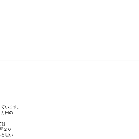
ています。

万円の

は、

２０

と思い
