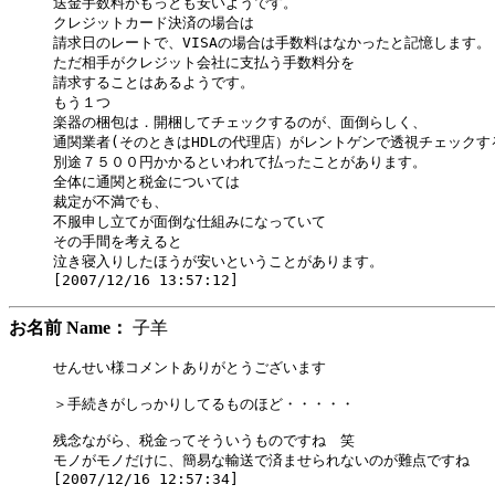
送金手数料がもっとも安いようです。

クレジットカード決済の場合は

請求日のレートで、VISAの場合は手数料はなかったと記憶します。

ただ相手がクレジット会社に支払う手数料分を

請求することはあるようです。

もう１つ

楽器の梱包は．開梱してチェックするのが、面倒らしく、

通関業者(そのときはHDLの代理店）がレントゲンで透視チェックする
別途７５００円かかるといわれて払ったことがあります。

全体に通関と税金については

裁定が不満でも、

不服申し立てが面倒な仕組みになっていて

その手間を考えると

泣き寝入りしたほうが安いということがあります。

お名前 Name：
子羊
せんせい様コメントありがとうございます

＞手続きがしっかりしてるものほど・・・・・

残念ながら、税金ってそういうものですね　笑

モノがモノだけに、簡易な輸送で済ませられないのが難点ですね
