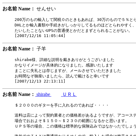
お名前 Name：
せんせい
200万のもの輸入して関税０のときもあれば、30万のもので５％と
DHLとか輸入書類や手続きがしっかりしてるものほどとられやすく、
たいしたことないUPSの普通便とかだとまずとられることがない。

お名前 Name：
子羊
shirabe様、詳細な説明を戴きありがとうございました

かなりイメージが具体的になりました。感謝いたします

まことに失礼とは存じますが、メールさせていただきました

お時間なぞ御座いましたら、読んで戴けると幸いです

お名前 Name：
shirabe
ＵＲＬ
＄２０００のギターを手に入れるのであれば・・・・

送料は店によって契約業者との価格差があるようですが、アコーステ
場合でおおよそ＄１５０～＄２３０の範囲になるかと思います。

ＵＰＳ等の場合、この価格は標準的な保険込みではなかったでしょう