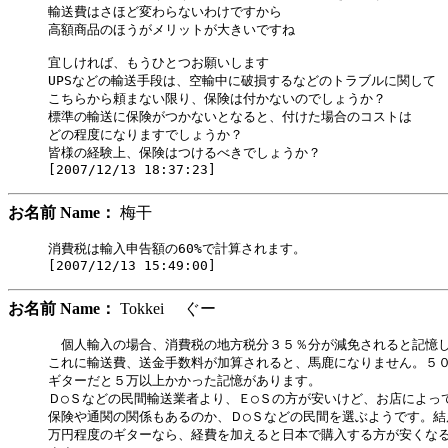
輸送費はさほど変わらないわけですから

高額商品のほうがメリットが大きいですね

宜しければ、もうひとつお願いします

UPSなどの輸送手段は、空輸中に破損するなどのトラブルに関して

こちらから頼まない限り、保険は付かないのでしょうか？

標準の輸送に保険がつかないとなると、付けた場合のコストは

どの程度になりますでしょうか？

皆様の経験上、保険はつけるべきでしょうか？

お名前 Name：
梅干
消費税は輸入申告額の60%で計算されます。

お名前 Name：
Tokkei ぐー
　個人輸入の場合、消費税の地方税分３５％分が減免されると記憶し
これに輸送費、送金手数料が加算されると、馬鹿になりません。５０
ギターだと５万以上かかった記憶があります。

Ｄ○Ｓなどの民間輸送業者より、Ｅ○Ｓの方が安いけど、お店によって
保険や通関の関係もあるのか、Ｄ○Ｓなどの民間を選ぶようです。結局
万円程度のギターなら、経費を加えると日本で購入する方が安くなる