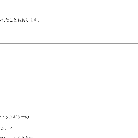
られたこともあります。



ィックギターの

か。？
