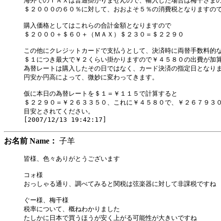
海外でのＴＡＸは普通掛かりませんので、輸入した場合は梅干さまの
＄２０００の６０％に対して、おおよそ５％の消費税となりますので
購入価格としてはこれらの合計金額となりますので

＄２０００＋＄６０＋（ＭＡＸ）＄２３０＝＄２２９０

この他にクレジットカードで支払うとして、決済時に両替手数料的な
＄１につき最大で￥２くらい掛かりますので￥４５８０の出費が加算
為替レートは購入したその日ではなく、カード決済の指定日となりま
円安か円高によって、微妙に変わってきます。

仮に本日の為替レートを＄１＝￥１１５で計算すると

＄２２９０＝￥２６３３５０、これに￥４５８０で、￥２６７９３０
目安とされてください。

お名前 Name：
子羊
皆様、色々ありがとうございます

コォ様

おっしゃる通り、調べてみると関税は弦楽器に対して非課税ですね

ぐー様、梅干様

税率について、概ねわかりました

たしかに日本で買うほうが安く上がる可能性が大きいですね
