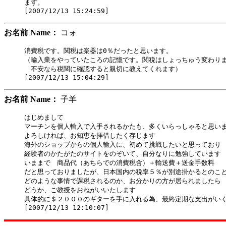
ます。

お名前 Name：
コォ
消費税です。関税は楽器は0％だったと思います。

（輸入業をやっていたころの記憶です。関税はしょっちゅう変わりま
　不安なら税関に確認すると親切に教えてくれます）

お名前 Name：
子羊
はじめまして

マーチンを個人輸入で入手されるかたも、多くいらっしゃると思いま
よろしければ、お知恵を拝借したく存じます

海外のショップからの個人輸入に、初めて挑戦したいと思っており

経験者のかたがたのサイトをのぞいて、自分なりに勉強しています

いままで　商品代（あちらでの消費税含）＋輸送費＋送金手数料

だと思っておりましたが、日本国内の税率５％が別途掛かるとのこと
どのような事情で課税されるのか、お分かりの方が居られましたら

どうか、ご教授をおねがいいたします

具体的に＄２０００のギターを手に入れる為、最終定期な支出がいく