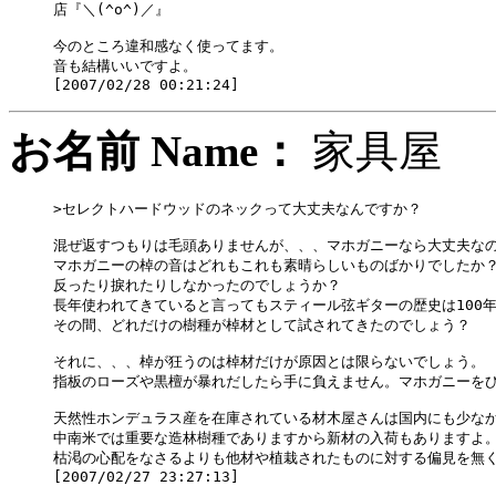
店『＼(^o^)／』

今のところ違和感なく使ってます。

音も結構いいですよ。

お名前 Name：
家具
>セレクトハードウッドのネックって大丈夫なんですか？

混ぜ返すつもりは毛頭ありませんが、、、マホガニーなら大丈夫なの
マホガニーの棹の音はどれもこれも素晴らしいものばかりでしたか？
反ったり捩れたりしなかったのでしょうか？

長年使われてきていると言ってもスティール弦ギターの歴史は100年
その間、どれだけの樹種が棹材として試されてきたのでしょう？

それに、、、棹が狂うのは棹材だけが原因とは限らないでしょう。

指板のローズや黒檀が暴れだしたら手に負えません。マホガニーをひ
天然性ホンデュラス産を在庫されている材木屋さんは国内にも少なか
中南米では重要な造林樹種でありますから新材の入荷もありますよ。
枯渇の心配をなさるよりも他材や植栽されたものに対する偏見を無く