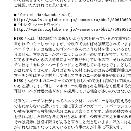
ご確認いただければと思います。

■「Select Hardwoodについて」

http://www2s.biglobe.ne.jp/~somemura/bbs1/80613609
■「セレクトハードウッド」

http://www2s.biglobe.ne.jp/~somemura/bbs1/75939592
HIROさんは「材の限定も出来ないような木を使っているので非常に
書かれていらっしゃいますが、今現在であれば材は限定されています
ハードウッド」は名無しのゴンベイさんのような材を使っているとい
りません。マホガニーかスパニッシュシダーのいずれかです。ただし
定できずそのときの入荷量によって振り分けているので、それらの総
チン社は「セレクトハードウッド」と表現しているだけです。どちら
かはわかりませんが、見ればどちらの材であるかはある程度判断出来
マーチン社はネック材として決してマホガニーの使用をやめたわけで
HIROさんがマホガニーネックの方を欲しいのであれば探されて購入
いかと思います。但し、マホガニーの場合は材を無駄なく使用するた
耳貼り（ペグ付近の接ぎ木）を採用している場合が多いのではないか
将来的にマーチン社がすべてのネック材にマホガニーを再び使えるか
でもわからないと思います。逆に言えばマホガニー、スパニッシュシ
い材も使用する可能性が充分にあると言うことです。過去の材の移り
を見ればむしろ自然な考え方だと思います。今確実に言える事がある
それは資源には必ず限りがあると言うことだと思います。私的にはむ
がそれだけ無くなって来ているという事の方が非常に不安です。
