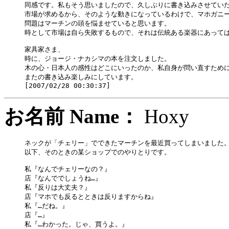
同感です。私もそう思いましたので、久しぶりに書き込みさせていた
市場が求めるから、そのような動きになっているわけで、マホガニー
問題はマーチンの頭を悩ませていると思います。

時として市場は自ら失敗するもので、それは伝統ある楽器にあっては
家具家さま、

時に、ジョージ・ナカシマの本を注文しました。

木の心・日本人の感性はどこにいったのか、私自身が問い直すために
またの書き込み楽しみにしています。

お名前 Name：
Hox
ネックが「チェリー」でできたマーチンを最近買ってしまいました。
以下、そのときの某ショップでのやりとりです。

私『なんでチェリーなの？』

店『なんででしょうね…』

私『反りは大丈夫？』

店『マホでも反るとときは反りますからね』

私『…だね。』

店『…』

私『…わかった。じゃ、買うよ。』
