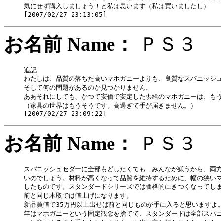
気にせず購入しましょう！と私は思います（私は買いましたし）

お名前 Name：
ＰＳ
追記

わたしは、品質の落ちた高いマホガニーよりも、良質なスパニッシュ
そして何の問題があるのか見つかりません。

ああそれにしても、かつて安価で安定した供給のマホガニーは、もう
（家具の世界はもうそうです。高過ぎて手が届きません。）

お名前 Name：
ＰＳ
スパニッシュセダーに全部もどしたくても、みんなが嫌うから、両方
いのでしょう。材料が高くなって品質を維持するために、幅の狭いマ
したものです。スタンダードシリーズでは価格的にきつくなってしま
前と同じ木取では値上げになります。

新品買値で35万円以上出せば前と同じものが手に入ると思いますよ。
竿はマホガニーという固定観念を捨てて、スタンダードは全部スパニ