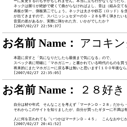
ーに変更するのも手かもしれません。本当に立ち行かなくなったら、
ネックは握りが絶妙で硬くて曲がらなければよし、音は（組み立てを
表板が第一、側板第二でしょう。ネックは太さや鉄芯（ロッド）を含
が出てきますので、スパニッシュセダーのＤ－２８を早く弾きたいも
音質の差があるか、実際に弾かれた方、いかがでしたか？

お名前 Name：
アコキ
本題に戻すと「気になりだしたら最後まで気になる」ので、

スペック表に明確に「マホガニー」と書かれている時代のものを買う
将来的にまたマホガニーに戻る事は無いと思います(１００年後ならあ
お名前 Name：
２８
自分は材や年式　そんなことを考えず「マーチンＤ－２８」だから・
それからこのサイトを知りましたが、自分が買ったギターに不満は有
人に何を言われても「いつかはマーチンＤ－４５」　こんなおやじが