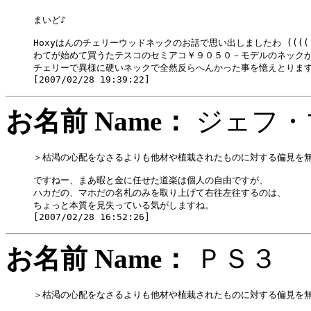
まいど♪

Hoxyはんのチェリーウッドネックのお話で思い出しましたわ ((((＞
わてが始めて買うたテスコのセミアコ￥９０５０－モデルのネックが
チェリーで異様に硬いネックで全然反らへんかった事を憶えとりますぅ
お名前 Name：
ジェフ
＞枯渇の心配をなさるよりも他材や植栽されたものに対する偏見を無
ですねー、まあ暇と金に任せた道楽は個人の自由ですが、

ハカだの、マホだの名札のみを取り上げて右往左往するのは、

ちょっと本質を見失っている気がしますね。

お名前 Name：
ＰＳ
＞枯渇の心配をなさるよりも他材や植栽されたものに対する偏見を無