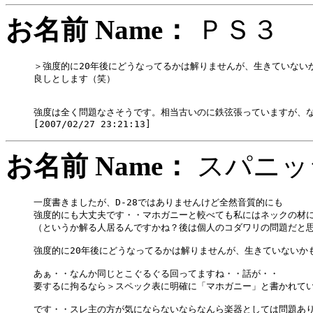
お名前 Name：
ＰＳ
＞強度的に20年後にどうなってるかは解りませんが、生きていないか
良しとします（笑）

強度は全く問題なさそうです。相当古いのに鉄弦張っていますが、な
お名前 Name：
スパニ
一度書きましたが、D-28ではありませんけど全然音質的にも

強度的にも大丈夫です・・マホガニーと較べても私にはネックの材に
（というか解る人居るんですかね？後は個人のコダワリの問題だと思
強度的に20年後にどうなってるかは解りませんが、生きていないか
あぁ・・なんか同じとこぐるぐる回ってますね・・話が・・

要するに拘るなら＞スペック表に明確に「マホガニー」と書かれてい
です・・スレ主の方が気にならないならなんら楽器としては問題あり