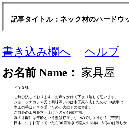
記事タイトル：ネック材のハードウ
書き込み欄へ
ヘルプ
お名前 Name：
家具
ＰＳ３様

ご無沙汰しております。お声をかけて下さり嬉しく思います。

ジョージナカシマ氏で興味深いのは木工家を志したのが30歳半ば、

木工の手ほどきを受けたのが大戦下の収容所、

ご自身の工房を立ち上げたのが40歳寸前。

真の才能には年齢という壁は存在しないのでしょうか？（苦笑）

日本に生まれ育っていたら30歳過ぎで職人の世界に入るのは難しかっ