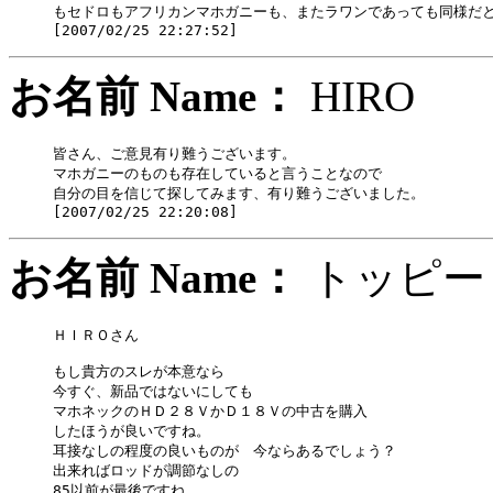
もセドロもアフリカンマホガニーも、またラワンであっても同様だと
お名前 Name：
HIR
皆さん、ご意見有り難うございます。

マホガニーのものも存在していると言うことなので

自分の目を信じて探してみます、有り難うございました。

お名前 Name：
トッ
ＨＩＲＯさん

もし貴方のスレが本意なら

今すぐ、新品ではないにしても

マホネックのＨＤ２８ＶかＤ１８Ｖの中古を購入

したほうが良いですね。

耳接なしの程度の良いものが　今ならあるでしょう？

出来ればロッドが調節なしの

85以前が最後ですね。
