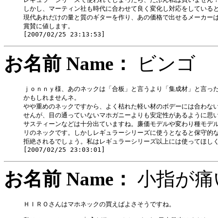
しかし、マーティン社も時代に合わせて良く変化し対応をしていると
現代あれだけの量と質のギターを作り、あの価格で出せるメーカーは
賞賛に値します。

お名前 Name：
ビン
ｊｏｎｎｙ様、あのネックは「合板」と言うより「集成材」と言った
かもしれませんネ。

やや重めのネックですから、よく枯れた軽い材のボデーには合わない
せんが、目の通っていないマホガニーよりも安定性があるように思い
サスティーンなどは十分出ていますね。廉価モデルや変わり種モデル
リのネックです。しかしレギュラーシリーズに使うとなると保守的な
拒絶されるでしょう。私はレギュラーシリーズ以上には使ってほしく
お名前 Name：
小指
ＨＩＲＯさんはマホネックの買えばよさそうですね。
