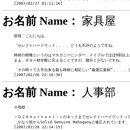
お名前 Name：
家具
皆様、こんにちは。

「セレクトハードウッド」、、、どうも不評のようですね。

棹材の樹種というのはマホガニーにシダー、メイプルでほぼ9割以上
まぁ、ギター材全般に言えることですが、随分と少ないですね。

「その時々で入手出来る最も棹材に相応しい”厳選広葉樹”」、、、ダ
お名前 Name：
人事
小指様

＞Ｄ２８Ａｕｔｈｅｎｔｉｃのネックまでセレクトハードウッドって
　かなり前からSolid Genuine Mahoganyと修正されています。
