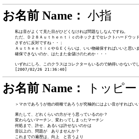
お名前 Name：
小指
私は音がよくて見た目がひどくなければ問題なしなんですね。

ただ、Ｄ２８Ａｕｔｈｅｎｔｉｃのネックまでセレクトハードウッド
さすがに反対ですね・・；

ＡｕｔｈｅｎｔｉｃやＧＥくらいは、いい物確保すればいいと思いま
確保できないのか、はたまた金儲けのためか・・・

いずれにしろ、このクラスはコレクターもいるので納得いかないでし
お名前 Name：
トッ
＞マホであろうが他の樹種であろうが究極的にはよい音がすればいい
果たして、どれくらいの方がそう思っているのか？

変わらないマーチン、変わってしまったマーチン

何処まで、許せ、あるいは許せないのかは

音以上の、問題が　ありませんか？

これまでの遍歴は、向上　と言うより
