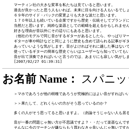
マーティン社の大きな変革を私たちは見ていると思います。

過去が良かったと思う人もいれば。未来に目を向ける人もいるでしょ
６９年のサイド・バックの変更よりも大きな波だと思います。

１７０年以上も続いている企業ですから歴史・伝統そしてブランドに
当然だと思います。純粋な楽器としての範疇を超えるかもしれません
好きな理由が音以外にその辺りにもあると思います。

（他社のモデルで同じ音がするギターがあるとしたら、やっぱりマー
ギターが車や時計などと同じように歴史も含めて語られる記事がギタ
あっていいような気がします。音がよければそれに越した事はないで
使っているギターの簡単な歴史ぐらいはユーザーなら知っていてもい
音が出て演奏できればいいと言うのでは、あまりにも寂しい気がしま
お名前 Name：
スパニ
＞マホであろうが他の樹種であろうが究極的にはよい音がすればいい
＞＞果たして、どれくらいの方がそう思っているのか？

多くの人がそう思ってると思いますよ。（勿論そうじゃない人も居る
音が一番の問題じゃ無い方が不思議ですよ？・・だって楽器なんです
そんなに今のマーチンが嫌ならもう買わなきゃ良いんじゃ無いですか