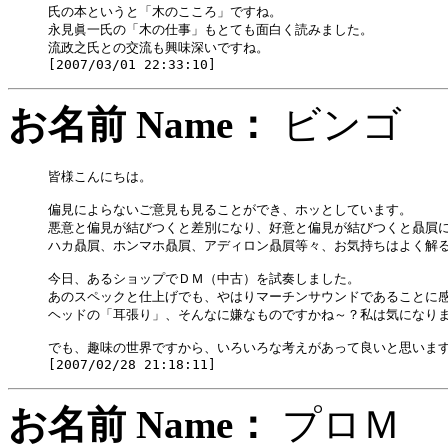
氏の本というと「木のこころ」ですね。

永見眞一氏の「木の仕事」もとても面白く読みました。

流政之氏との交流も興味深いですね。

お名前 Name：
ビン
皆様こんにちは。

偏見によらないご意見も見ることができ、ホッとしています。

悪意と偏見が結びつくと差別になり、好意と偏見が結びつくと贔屓にな
ハカ贔屓、ホンマホ贔屓、アディロン贔屓等々、お気持ちはよく解る
今日、あるショップでＤＭ（中古）を試奏しました。

あのスペックと仕上げでも、やはりマーチンサウンドであることに感
ヘッドの「耳張り」、そんなに嫌なものですかね～？私は気になりま
でも、趣味の世界ですから、いろいろな考えがあって良いと思います
お名前 Name：
プロ