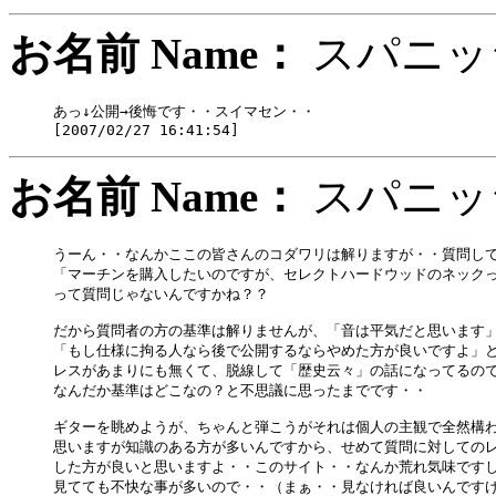
お名前 Name：
スパニ
あっ↓公開→後悔です・・スイマセン・・

お名前 Name：
スパニ
うーん・・なんかここの皆さんのコダワリは解りますが・・質問して
「マーチンを購入したいのですが、セレクトハードウッドのネックっ
って質問じゃないんですかね？？

だから質問者の方の基準は解りませんが、「音は平気だと思います」
「もし仕様に拘る人なら後で公開するならやめた方が良いですよ」と
レスがあまりにも無くて、脱線して「歴史云々」の話になってるので
なんだか基準はどこなの？と不思議に思ったまでです・・

ギターを眺めようが、ちゃんと弾こうがそれは個人の主観で全然構わ
思いますが知識のある方が多いんですから、せめて質問に対してのレ
した方が良いと思いますよ・・このサイト・・なんか荒れ気味ですし
見てても不快な事が多いので・・（まぁ・・見なければ良いんですけ