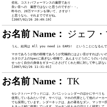
劣化、コストパフォーマンスの遍歴であり

良い音への　遍歴ではないと思うのですが・・。

昨今の、20万マーチンを弾いて、さすが！

と思うなら、それまでですがね。

お名前 Name：
ジェフ
うん、結局は All you need is EARS!  ということになるん
マホであろうが他の樹種であろうが究極的にはよい音がすればいいの
カタログ上のSpecに過ぎない樹種で、あんまりどうのこうのいうのは
せっかく自分の身体をギターにささげてくれた樹に対して申し訳ない
お名前 Name：
TK
セレクトハードウッドには、スパニッシュシダーのほかにサペリも

使用しているみたいです。サペリは、マホの代替として他のメーカー
でも採用しています。シダーネックは、あの著名なダン、マッサー氏
もネック材に使用しています。マーチン社もその辺はよく研究して、