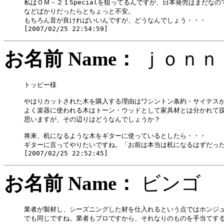
私はＯＭ－２１Specialを狙ってるんですが、日本発売はまだなの
などばかりだったらとちょっと不安。

もちろん音が良ければいいんですが、どうなんでしょう・・・

お名前 Name：
ｊｏｎ
トッピー様

やはりカットされた木を購入する理由はワシントン条約・サイテスが
よく楽器に使われる木はトーン・ウッドとして家具材とは分かれて扱
思いますが、その辺りはどうなんでしょうか？

将来、机になるような木をギターに使っているとしたら・・・

ギターに言ってやりたいですね。「お前は本当は机になるはずだった
お名前 Name：
ビン
業者が製材し、シーズニングした材を仕入れるという点ではホンジュ
でも同じですね。業者もプロですから、それなりのものを手当てする