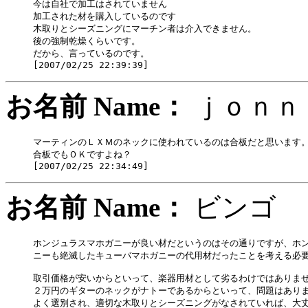
今は自社で加工はされていません

加工された材を購入しているのです

木取りとシーズニングにマーチン者は介入できません。

後の強制乾燥くらいです。

だから、言っているのです。

お名前 Name：
ｊｏｎ
マーティンのＬＸＭのネックに使われているのは合板だと思います。
合板でもＯＫですよね？

お名前 Name：
ビン
ホンジュラスマホガニーが良い材だというのはその通りですが、ホン
ニーも絶滅したキューバマホガニーの代用材だったことを考える必要
取引価格が安いからといって、楽器用材として劣るわけではありませ
２万円のギターのネックがナトーであるからといって、問題はありま
よく選別され、適切な木取りとシーズニングがなされていれば、大丈