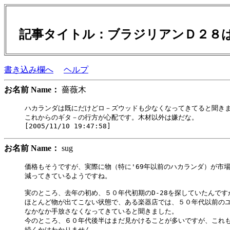
記事タイトル：ブラジリアンＤ２８
書き込み欄へ
ヘルプ
お名前 Name：
薔薇木
ハカランダは既にだけどロ－ズウッドも少なくなってきてると聞きま
これからのギタ－の行方が心配です。木材以外は嫌だな。

お名前 Name：
sug
価格もそうですが、実際に物（特に'69年以前のハカランダ）が市場
減ってきているようですね。

実のところ、去年の初め、５０年代初期のD-28を探していたんですが
ほとんど物が出てこない状態で、ある楽器店では、５０年代以前のユ
なかなか手放さなくなってきていると聞きました。

今のところ、６０年代後半はまだ見かけることが多いですが、これも
続くかはわかりません。
