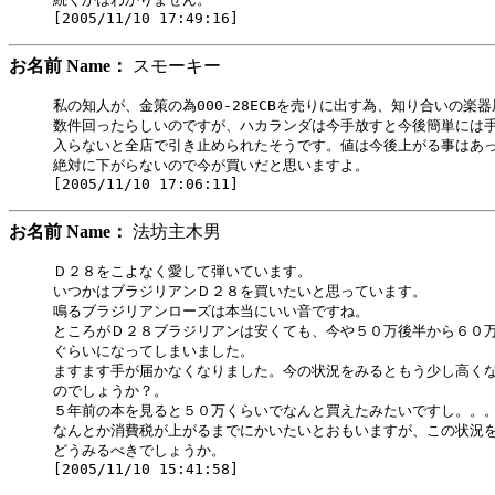
お名前 Name：
スモーキー
私の知人が、金策の為000-28ECBを売りに出す為、知り合いの楽器
数件回ったらしいのですが、ハカランダは今手放すと今後簡単には手
入らないと全店で引き止められたそうです。値は今後上がる事はあっ
絶対に下がらないので今が買いだと思いますよ。

お名前 Name：
法坊主木男
Ｄ２８をこよなく愛して弾いています。

いつかはブラジリアンＤ２８を買いたいと思っています。

鳴るブラジリアンローズは本当にいい音ですね。

ところがＤ２８ブラジリアンは安くても、今や５０万後半から６０万
ぐらいになってしまいました。

ますます手が届かなくなりました。今の状況をみるともう少し高くな
のでしょうか？。

５年前の本を見ると５０万くらいでなんと買えたみたいですし。。。
なんとか消費税が上がるまでにかいたいとおもいますが、この状況を
どうみるべきでしょうか。
