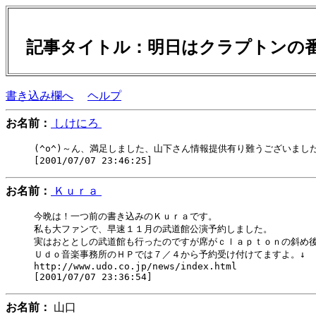
記事タイトル：明日はクラプトンの
書き込み欄へ
ヘルプ
お名前：
しけにろ
(^o^)～ん、満足しました、山下さん情報提供有り難うございました
お名前：
Ｋｕｒａ
今晩は！一つ前の書き込みのＫｕｒａです。

私も大ファンで、早速１１月の武道館公演予約しました。

実はおととしの武道館も行ったのですが席がｃｌａｐｔｏｎの斜め後
Ｕｄｏ音楽事務所のＨＰでは７／４から予約受け付けてますよ。↓

http://www.udo.co.jp/news/index.html

お名前：
山口