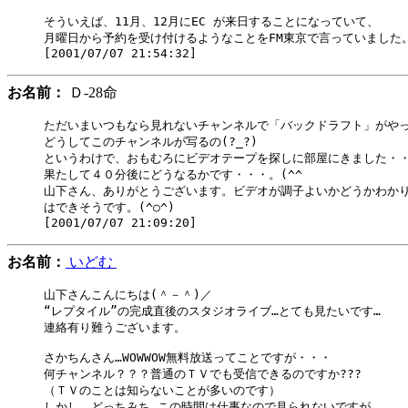
そういえば、11月、12月にEC が来日することになっていて、

月曜日から予約を受け付けるようなことをFM東京で言っていました。
お名前：
Ｄ-28命
ただいまいつもなら見れないチャンネルで「バックドラフト」がやってま
どうしてこのチャンネルが写るの(?_?)

というわけで、おもむろにビデオテープを探しに部屋にきました・・・。
果たして４０分後にどうなるかです・・・。(^^ゞ

山下さん、ありがとうございます。ビデオが調子よいかどうかわかり
はできそうです。(^○^)

お名前：
いどむ
山下さんこんにちは(＾－＾)／

“レプタイル”の完成直後のスタジオライブ…とても見たいです…

連絡有り難うございます。

さかちんさん…WOWWOW無料放送ってことですが・・・

何チャンネル？？？普通のＴＶでも受信できるのですか???

（ＴＶのことは知らないことが多いのです）

しかし、どっちみち…この時間は仕事なので見られないですが…
