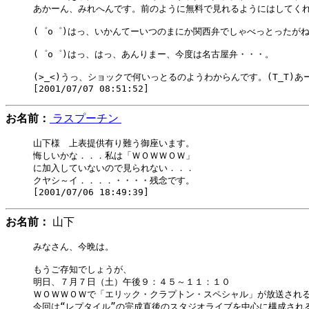
あかーん、みれへんです。前のように無料で見れるようにはしてくれ
(゜o゜)はっ、いかんてーいつのまにか関西弁でしゃべっとったがね
(゜o゜)はっ、はっ、あんりまー、今度は名古屋弁・・・。

(>_<)うっ、ショックで何いっとるのようわからんです。(T_T)あ
お名前：
ラスプーチン
山下様　上表提供有り難う御座います。

悔しいかな．．．私は「ＷＯＷＷＯＷ」

に加入していないので見られない．．．

クヤシ～イ．．．．・・・・残念です。

お名前：
山下
みなさん、今晩は。

もうご存知でしょうが、

明日、７月７日（土）午後９：４５～１１：１０

ＷＯＷＷＯＷで「エリック・クラプトン・スペシャル」が放送される
今回は“レプタイル”の完成直後のスタジオライブを中心に構成される