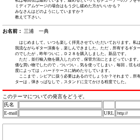
私は毎回弦は緩めています。緩めるといってもチューナーのノブを半
ミディアムゲージの場合はもう少し緩めた方がいいかも？

みなさんはどのようにしていますか？

お名前：
三浦 一典
　はじめまして。いつも楽しく拝見させていただいております。私は
我流ながらギター演奏を，楽しんできました。ただ，所有するギター
のでしたが，昨年ついに，Ｄ２８を購入しました。新品です。

　ただ，並行輸入物を購入したので，保管方法にとまどっています。
価な買い物でしたので，ついつい，気を使ってしまい，毎回，弦もゆ
度によっては，ハードケースに納めたりしています。

　ここまで，シビアに扱う必要はあるのでしょうか？それまで，所有
このテーマについての発言をどうぞ。
氏名
E-mail
URL