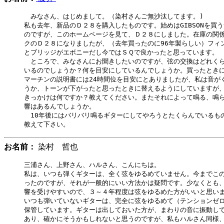
　みなさん、はじめまして。（染村さんご無沙汰してます。)

私も去年、新品のＤ２８を購入したものです。始めはGIBSONを買う
のですが、このホームページを見て、Ｄ２８にしました。在庫の関係
クのＤ２８になりましたが、（去年買ったのに96年製らしい）フィン
とブリッジがエボニーだし今ではＳＱで良かったと思っています。

　ところで、みなさんにお聞きしたいのですが、弦の交換はどれくら
いるのでしょうか？何を目安にしているんでしょうか。買ったときに
マーチンの説明書には24時間位を目安にとありましたが、私は音がく
うか、トーンが下がったと思ったときに替えるようにしていますが、
きっかけは何ですか？教えてください。またそれによって鳴る、鳴ら
響はあるんでしょうか。

　10年後にはバリバリ鳴るギターにしてやろうとたくらんでいるもの
お名前：
染村 哲也
三浦さん、上野さん、ハルさん、こんにちは。

私は、いつも弾くギターは、全く弦をゆるめていません。今までこの
ったのですが、それが一般的にいい方法かは疑問です。少なくとも、
響を受けやすいので、３～４年程度は弦をゆるめた方がいいと思いま
いつも弾いていないギターは、完全に弦をゆるめて（テンションゼロ
保管しています。ギターは出しておいた方が、まわりの音に振動して
あり、確かにそうかもしれないと思うのですが、私もハルさん同様、