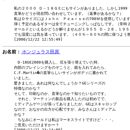
私の２０００ Ｄ－１８ＧＥにもサインがありました。しかし1999 D
直筆かどうか現在問い合わせしています。（返事があるかな？）

私はＤサイズにはＪｏｈｎ　Ｐｅａｒｓｅの700Ｍを使用しています
弾く予定のあるギターは全てチューニングしっぱなしです。（常時２
オールドといえるかどうか解りませんが１９５５ Ｄ－２８，１９５５
でも湿度には気を遣っています。（４０％～６０％の間に保つよう努
お名前：
ホンジュラス田原
　D-18GE2000を購入し、弦を張り替えていた時、

内部のブレイシングをのぞこうと、鏡を入れてみたら、

C.F.Martin�の直筆らしいサインがボディに書かれて

いました。

驚きました。あれは何なんでしょうか？GEシリーズの

特徴なのかな？

そして、印刷なのか、直筆なのか？知りたいものです。

　それと、マーティンの新品を購入したのは初めてで、

ミディアムゲージが張ってありましたが、GEはスキャロップ

なので、おなかの出方が心配ですが、みなさんはミディアム

かな？

　ちなみにオールドは私はマーキスライトですけど・・・。

ご意見いただけますかー？
