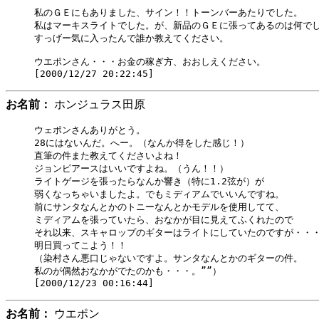
私のＧＥにもありました、サイン！！トーンバーあたりでした。

私はマーキスライトでした。が、新品のＧＥに張ってあるのは何でし
すっげー気に入ったんで誰か教えてください。

ウエポンさん・・・お金の稼ぎ方、おおしえください。

お名前：
ホンジュラス田原
ウェポンさんありがとう。

28にはないんだ。へー。（なんか得をした感じ！）

直筆の件また教えてくださいよね！

ジョンピアースはいいですよね。（うん！！）

ライトゲージを張ったらなんか響き（特に1.2弦が）が

弱くなっちゃいましたよ。でもミディアムでいいんですね。

前にサンタなんとかのトニーなんとかモデルを使用してて、

ミディアムを張っていたら、おなかが目に見えてふくれたので

それ以来、スキャロップのギターはライトにしていたのですが・・・
明日買ってこよう！！

（染村さん悪口じゃないですよ。サンタなんとかのギターの件。

私のが偶然おなかがでたのかも・・・。””）

お名前：
ウエポン