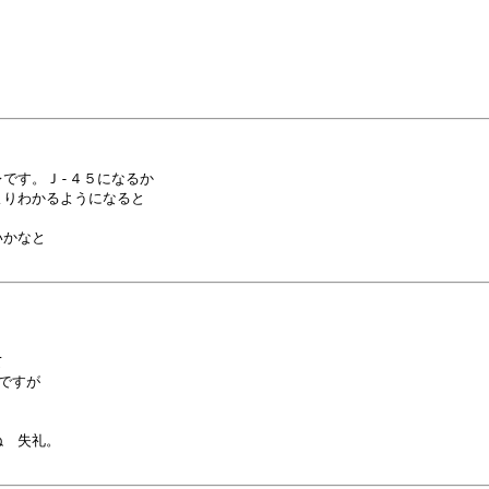
です。Ｊ-４５になるか

りわかるようになると

かなと



すが

　失礼。
