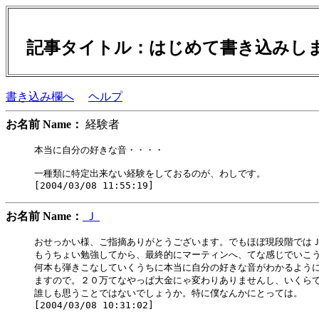
記事タイトル：はじめて書き込み
書き込み欄へ
ヘルプ
お名前 Name：
経験者
本当に自分の好きな音・・・・

一種類に特定出来ない経験をしておるのが、わしです。

お名前 Name：
Ｊ
おせっかい様、ご指摘ありがとうございます。でもほぼ現段階ではＪ
もうちょい勉強してから、最終的にマーティンへ、てな感じでいこう
何本も弾きこなしていくうちに本当に自分の好きな音がわかるように
ますので。２０万てなやっぱ大金にゃ変わりありませんし、いくらで
誰しも思うことではないでしょうか。特に僕なんかにとっては。
