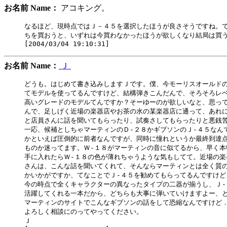
お名前 Name：
アコキング。
なるほど、現時点ではＪ－４５を選択したほうが良さそうですね。で
ちを買おうと、いずれは今買わなかったほうが欲しくなり結局は買う
お名前 Name：
Ｊ
どうも。はじめて書き込みしますＪです。僕、今モーリスオールドの１
てモデルを使ってるんですけど、結構弾きこんだんで、そろそろレベ
高いグレードのモデルてんですか？そーゆーのが欲しいなと、思って
んで、足しげく近場の楽器店やお茶の水の某楽器店に通って、あれに
と店員さんに話を聞いてもらったり、試奏さしてもらったりと悪銭苦
一応、候補としちゃマーティンのＤ-２８かギブソンのＪ-４５なんで
かといえば圧倒的に前者なんですが、同時に憧れというか最終到達点
ものか迷ってます。Ｗ-１８がマーティンの音に似てるから、早く本
手に入れたらＷ-１８の色が薄れちゃうような気もしてて。近場の楽
さんは、こんな話を聞いてくれて、そんならマーティンとは全く質の
かいかがですか、てなことでＪ-４５を勧めてもらってるんですけど
今の時点で全くキャラクターの異なったタイプの二器が揃うし、Ｊ-
活躍してくれる一本だから、どちらも大事に弾いていけますよー、と
マーティンのサイトでこんなギブソンの話をして恐縮なんですけど．
よろしく相談にのってやってください。

Ｊ
