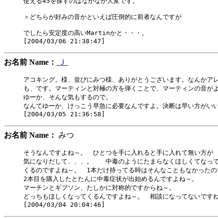
使える45を探すのはなかなか大変です。

＞どちらが好みの音かといえば圧倒的に前者なんですが

でしたら安定度の高いMartinかと・・・。

お名前 Name：
Ｊ
アコキング。様、並びにみつ様、ありがとうございます。なんかアレ
も、です。マーティンと対極の方を弾くことで、マーティンの音がよ
ゆーか、そんな気もするので。

なんてゆーか、けっこう早急に必要なんですよ。決断は早い方がいい
お名前 Name：
みつ
そうなんですよね～。　ひとつを手に入れると手に入れて無い方が

気になりだして、、、。　　中毒のようにたまらなくほしくてなって
くるのですよね～。　1本だけ持ってる時はそんなこともなかったので
2本目を購入したとたんに中毒症状が出始めるんですよね～。

マーチンとギブソン、たしかに対称的ですからね～。

どっちもほしくなってくるんですよね～。　相談になってないですね