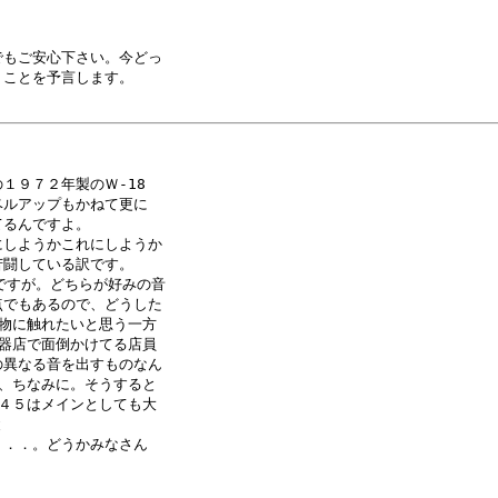
もご安心下さい。今どっ

ことを予言します。

９７２年製のＷ-18

ルアップもかねて更に

るんですよ。

しようかこれにしようか

闘している訳です。

すが。どちらが好みの音

でもあるので、どうした

物に触れたいと思う一方

器店で面倒かけてる店員

異なる音を出すものなん

、ちなみに。そうすると

４５はメインとしても大



．．。どうかみなさん
