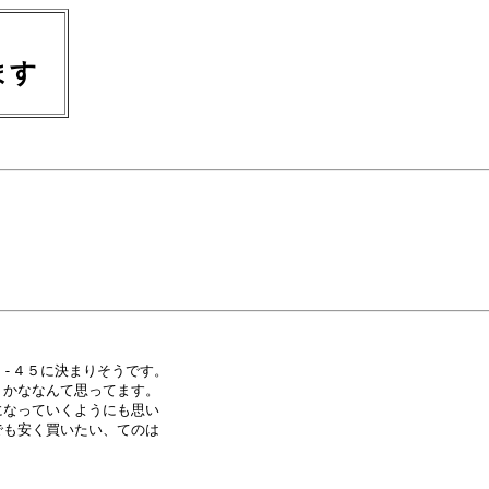
します
-４５に決まりそうです。

かななんて思ってます。

なっていくようにも思い

も安く買いたい、てのは
