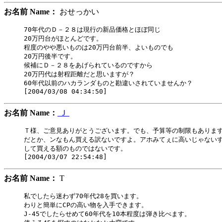
お名前 Name：
おせっかい
70年代のＤ－２８は現行の新品価格とほぼ同じ

20万円台がほとんどです。

程度のやや悪いものは20万円台前半、よいものでも

20万円後半です。

候補にＤ－２８をあげられているのですから

20万円代は射程距離だと思いますが？

60年代以前のハカランダものと勘違いされていませんか？

お名前 Name：
Ｊ
Ｔ様、ご意見ありがとうございます。でも、予算等の制限もあります
だとか、ンなもん買える訳ないですよ。アホみてぇに高いじゃないす
して買える額のものではないです。

お名前 Name：
T
私でしたら迷わず70年代28を買います。

わりと簡単にCPの高い物を入手できます。

J-45でしたらせめて60年代を10本程度は弾き比べます。
