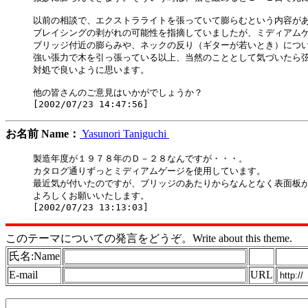
以前の相談で、エクストラライトを張っていて膨らむという内容があ
ブレイシングの剥がれの可能性を指摘していましたが、ミディアムゲ
ブリッジ付近の膨らみや、ネックの反り（ギターが若いとき）につい
強い張力で木を引っ張っている以上、当然のこととして気づいたら弦
対処で良いように思います。

他の皆さんのご意見はいかがでしょうか？

お名前 Name：
Yasunori Taniguchi
製造年度が１９７８年のＤ－２８なんですが・・・。

カタログ通りずっとミディアムゲージを使用しています。

最近気が付いたのですが、ブリッジのあたりからなんとなく表面板が
よろしくお願いいたします。

このテーマについての発言をどうぞ。Write about this theme.
氏名:Name
E-mail
URL