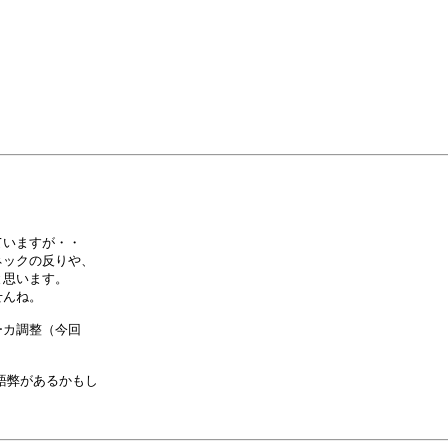
いますが・・

ックの反りや、

思います。

んね。

カ調整（今回

語弊があるかもし
