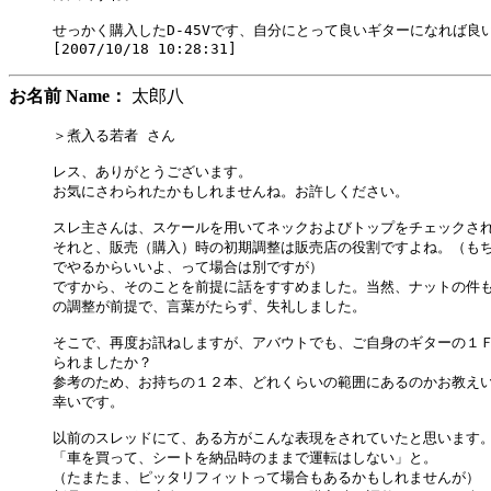
せっかく購入したD-45Vです、自分にとって良いギターになれば良い
お名前 Name：
太郎八
＞煮入る若者 さん

レス、ありがとうございます。

お気にさわられたかもしれませんね。お許しください。

スレ主さんは、スケールを用いてネックおよびトップをチェックされ
それと、販売（購入）時の初期調整は販売店の役割ですよね。（もち
でやるからいいよ、って場合は別ですが）

ですから、そのことを前提に話をすすめました。当然、ナットの件も
の調整が前提で、言葉がたらず、失礼しました。

そこで、再度お訊ねしますが、アバウトでも、ご自身のギターの１Ｆ
られましたか？

参考のため、お持ちの１２本、どれくらいの範囲にあるのかお教えい
幸いです。

以前のスレッドにて、ある方がこんな表現をされていたと思います。
「車を買って、シートを納品時のままで運転はしない」と。

（たまたま、ピッタリフィットって場合もあるかもしれませんが）
