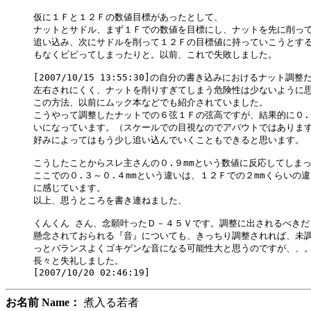
仮に１Ｆと１２Ｆの数値目標があったとして、

ナットとサドル、まず１Ｆでの数値を目標にし、ナットを先に削って
追い込み、次にサドルを削って１２Ｆの目標値に持っていこうとする
もなくビビってしまったりと。以前、これで失敗しました。

[2007/10/15 13:55:30]の自分の書き込みにおけるナット調
左右されにくく、ナットを削りすぎてしまう危険性は少ないように思
この方法、以前にムック本などでも紹介されていました。

こうやって調整したナットでの６弦１Ｆの弦高ですが、結果的に０.５
いになっています。（スケールでの目視なのでアバウトではあります
好みによってはもう少し追い込んでいくこともできると思います。

こうしたことからスレ主さんの０.９mmという数値に反応してしまっ
ここでの０.３～０.４mmという違いは、１２Ｆでの２mmくらいの違
に感じています。

以上、思うところを書き連ねました、

くんくん さん、念願叶ったＤ－４５Ｖです。調整に出されるべきだ
懸念されておられる『音』についても、きっちり調整されれば、未調
っとバランスよくゴキゲンな音になる可能性大と思うのですが、、。
長々と失礼しました。

お名前 Name：
煮入る若者