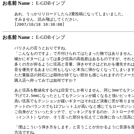
お名前 Name：
E-GDBインプ
あれ、うっかりリロードしたら2重投稿になってしまいました。

すみません、読み飛ばしてください。

お名前 Name：
E-GDBインプ
バリさんの言うとおりですね。

「こんなものですよ」で片付けられてはたまった物ではありません。
確かにギターによっては多少弦高の高低差はあるものですが、それと
多くの方が仰るように弦高と音量、弾きやすさはどれかを優先すれば
音を優先するあまりに何もしないと本当に弾かなくなってしまいます
ただ量販店の対応には期待が持てない部分も感じられますのでメーカ
購入店へ仰ってみては如何ですか？

あと弦高を数値化するのは目安でしか有りません、同じ3mmでもテン
下げて2.5mmになったとしてもテンションが緩くなると強いピッキ
高い弦高でもテンションが緩いギターはそれほど演奏に苦が有りませ
ナットのバランスでも12フレット上が高いなと感じてもローポジシ
ご自身がどういったタッチで、ピッキングをするのか、ストローク中
（インスト）なのか、そう言った部分を伝えてご自身に合った弦高に
「僕はこういう弾き方をします」と言うことが分かるように音源を渡
方法ですね。
