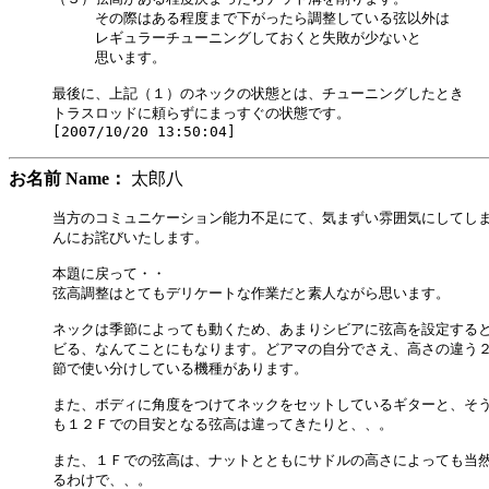
　　　その際はある程度まで下がったら調整している弦以外は

　　　レギュラーチューニングしておくと失敗が少ないと

　　　思います。

最後に、上記（１）のネックの状態とは、チューニングしたとき

トラスロッドに頼らずにまっすぐの状態です。

お名前 Name：
太郎八
当方のコミュニケーション能力不足にて、気まずい雰囲気にしてしま
んにお詫びいたします。

本題に戻って・・

弦高調整はとてもデリケートな作業だと素人ながら思います。

ネックは季節によっても動くため、あまりシビアに弦高を設定すると
ビる、なんてことにもなります。どアマの自分でさえ、高さの違う２
節で使い分けしている機種があります。

また、ボディに角度をつけてネックをセットしているギターと、そう
も１２Ｆでの目安となる弦高は違ってきたりと、、。

また、１Ｆでの弦高は、ナットとともにサドルの高さによっても当然
るわけで、、。
