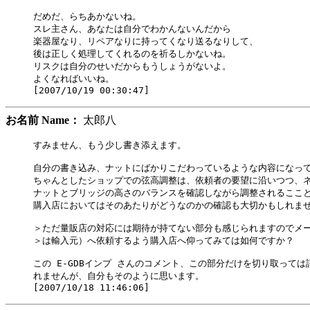
だめだ、らちあかないね。

スレ主さん、あなたは自分でわかんないんだから

楽器屋なり、リペアなりに持ってくなり送るなりして、

後は正しく処理してくれるのを祈るしかないね。

リスクは自分のせいだからもうしょうがないよ。

よくなればいいね。

お名前 Name：
太郎八
すみません、もう少し書き添えます。

自分の書き込み、ナットにばかりこだわっているような内容になって
ちゃんとしたショップでの弦高調整は、依頼者の要望に沿いつつ、ネ
ナットとブリッジの高さのバランスを確認しながら調整されるここと
購入店においてはそのあたりがどうなのかの確認も大切かもしれませ
＞ただ量販店の対応には期待が持てない部分も感じられますのでメー
＞は輸入元）へ依頼するよう購入店へ仰ってみては如何ですか？

この E-GDBインプ さんのコメント、この部分だけを切り取っては
れませんが、自分もそのように思います。
