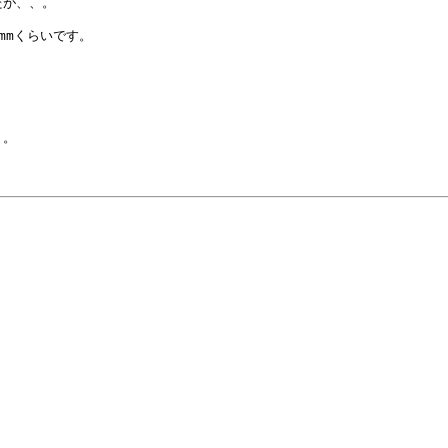
が、、。

mくらいです。

。
