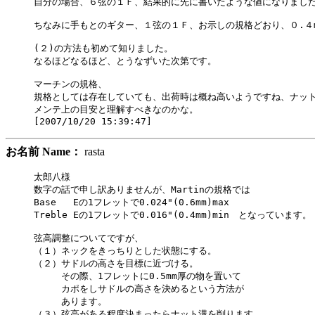
自分の場合、６弦の１Ｆ、結果的に先に書いたような値になりました
ちなみに手もとのギター、１弦の１Ｆ、お示しの規格どおり、０.４m
(２)の方法も初めて知りました。

なるほどなるほど、とうなずいた次第です。

マーチンの規格、

規格としては存在していても、出荷時は概ね高いようですね、ナット
メンテ上の目安と理解すべきなのかな。

お名前 Name：
rasta
太郎八様

数字の話で申し訳ありませんが、Martinの規格では

Base   Eの1フレットで0.024"(0.6mm)max

Treble Eの1フレットで0.016"(0.4mm)min　となっています。

弦高調整についてですが、

（１）ネックをきっちりとした状態にする。

（２）サドルの高さを目標に近づける。

　　　その際、1フレットに0.5mm厚の物を置いて

　　　カポをしサドルの高さを決めるという方法が

　　　あります。

（３）弦高がある程度決まったらナット溝を削ります。
