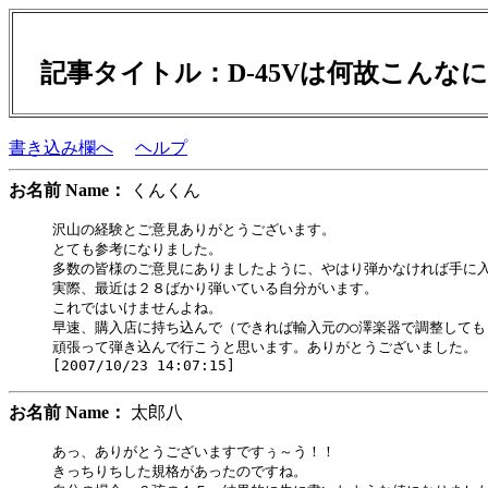
記事タイトル：D-45Vは何故こん
書き込み欄へ
ヘルプ
お名前 Name：
くんくん
沢山の経験とご意見ありがとうございます。

とても参考になりました。

多数の皆様のご意見にありましたように、やはり弾かなければ手に入
実際、最近は２８ばかり弾いている自分がいます。

これではいけませんよね。

早速、購入店に持ち込んで（できれば輸入元の○澤楽器で調整しても
頑張って弾き込んで行こうと思います。ありがとうございました。

お名前 Name：
太郎八
あっ、ありがとうございますですぅ～う！！

きっちりちした規格があったのですね。
