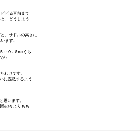
ビビる直前まで

と、どうしよう

整だと、サドルの高さに

います。

～０.６mmくら

が）

たわけです。

いに匹敵するよう

と思います。

整の今よりもも


