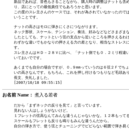
新品であれば、音色もさることながら、購入時の調整はナットも含め
り、店にとっての最低責任でもあろうかと思います。

この度のスレ主さんのケースでは、それが為されていなかったのでは
いうことです。

ナットの高さはモロに弾きにくさにつながります。

ネック形状、スケール、テンション、奏法、好みなどなどさまざまな
したとしても、ナットという弦の支点から近いところを押さえるわけ
わずかな違いでもかなりの押さえる力の差となり、相当なストレスに
す。

スレ主さんはＨＤ－２８Ｖに比べ、「ナット側でも０．２ミリ程違い
いておいでです。

あくまでも自分の場合ですが、０.９mmっていうのは６弦２Ｆでちょ
いの高さなんです。もちろん、これを押し付けるつもりなど毛頭あり
長文、失礼しました。

お名前 Name：
煮入る若者
だから「まずネックの反りを見て」と言っています。

見れない人はしょうがないけど。

１フレットの弦高なんてみんな違うんじゃないかな。１２本もってる
スケールもフレットも反りも鳴りもみんな違うんだから。

自分の弾き方で、使う弦とチューニングでビビらない範囲で弾き易く