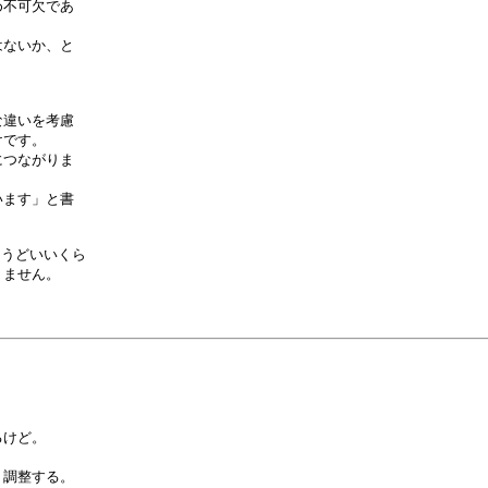
不可欠であ

ないか、と

違いを考慮

です。

つながりま

ます」と書

うどいいくら

ません。

けど。

調整する。
