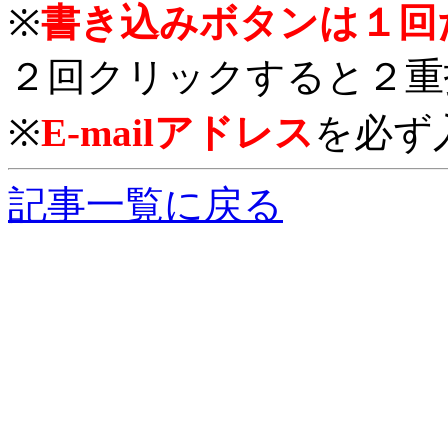
※
書き込みボタンは１回
２回クリックすると２重
※
E-mailアドレス
を必ず
記事一覧に戻る