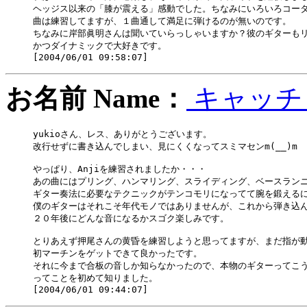
ヘッジス以来の「膝が震える」感動でした。ちなみにいろいろコータ
曲は練習してますが、１曲通して満足に弾けるのが無いのです。

ちなみに岸部眞明さんは聞いていらっしゃいますか？彼のギターもリ
かつダイナミックで大好きです。

お名前 Name：
キャッ
yukioさん、レス、ありがとうございます。

改行せずに書き込んでしまい、見にくくなってスミマセンm(__)m

やっぱり、Anjiを練習されましたか・・・

あの曲にはプリング、ハンマリング、スライディング、ベースランニ
ギター奏法に必要なテクニックがテンコモリになってて腕を鍛えるに
僕のギターはそれこそ年代モノではありませんが、これから弾き込ん
２０年後にどんな音になるかスゴク楽しみです。

とりあえず押尾さんの黄昏を練習しようと思ってますが、まだ指が動
初マーチンをゲットできて良かったです。

それに今まで合板の音しか知らなかったので、本物のギターってこう
ってことを初めて知りました。
