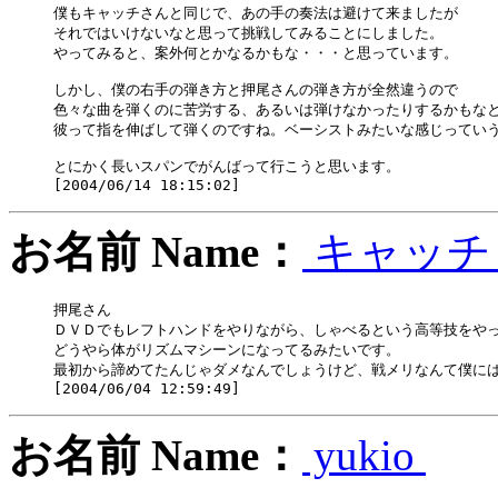
僕もキャッチさんと同じで、あの手の奏法は避けて来ましたが

それではいけないなと思って挑戦してみることにしました。

やってみると、案外何とかなるかもな・・・と思っています。

しかし、僕の右手の弾き方と押尾さんの弾き方が全然違うので

色々な曲を弾くのに苦労する、あるいは弾けなかったりするかもなと
彼って指を伸ばして弾くのですね。ベーシストみたいな感じっていう
とにかく長いスパンでがんばって行こうと思います。

お名前 Name：
キャッ
押尾さん

ＤＶＤでもレフトハンドをやりながら、しゃべるという高等技をやっ
どうやら体がリズムマシーンになってるみたいです。

最初から諦めてたんじゃダメなんでしょうけど、戦メリなんて僕には
お名前 Name：
yukio