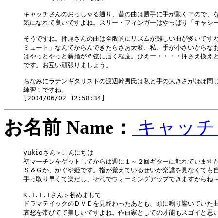
キャッチさんのおっしゃる通り、昔の曲は勝手に手が動く？ので、な
気になれて良いですよね。スリー・フィンガーはやっぱり「キャシー
そうですね。押尾さんの曲は全般的にリズムが難しい曲が多いですね
ミュート」なんてからんできたらさあ大変。私、手が小さいからなお
はやっとやっと親指が６弦に届く程度。ひえー・・・・押さえ換えと
です。お互い頑張りましょう。

ちなみにラテンギタリストの渡辺幹男氏は私と手の大きさがほぼ同じ
練習！ですね。

お名前 Name：
キャッ
yukioさん＞こんにちは

初マーチンをゲットしてからは週に１～２回ギターに触れていますが
Ｓ＆Ｇか、かぐや姫です。指が覚えているせいか楽譜を見なくても自
手っ取り早くて楽だし、それでウォーミングアップできますからね～
K.I.T.Tさん＞初めまして

ドラマテイックのＤＶＤを見終わったあとも、頭に鳴り響いていた曲
哀愁を帯びてて美しいですよね。作曲家としての才能もスゴイと思い