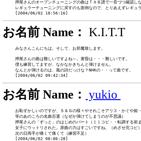
押尾さんのオープンチューニングの曲はＴＡＢ譜で一音づつ確認しな
レギュラーチューニングに戻すのも面倒なので、とりあえずレギュラ
お名前 Name：
K.I.T
みなさんこんにちは。そして、お邪魔致します。

押尾さんの曲は難しいですよね～。黄昏は・・・難しいです。

僕も練習してますが、なかなかきちんと弾けません。

なんとか弾けるのは、風の詩だっけな？NHKの・・って曲です。

お名前 Name：
yukio
お恥ずかしいのですが、Ｓ＆Ｇの様々やそれこそアリス・かぐや姫・
等のあのころの名曲百選（なぜか弾けてしまうのが不思議）

押尾さんの「ずっと」のはじめのパート（ミミコピ・・転調する前ま
女子にウットリされた。原曲の力はすごいですね。（めざせ完コピ）
次の日両手が痛くて痛くて（練習不足）
