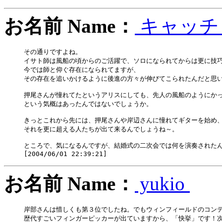
お名前 Name：
キャッ
その通りですよね。

イサト師は風船の頃からのご活躍で、ソロになられてからは更に技巧
今では師と仰ぐ存在になられてますが、

その存在を追いかけるように後進の方々が伸びてこられたんだと思い
押尾さんが憧れてたというアリスにしても、先人の風船のようにかっ
という気概はあったんではないでしょうか。

きっとこれから先には、押尾さんや岸辺さんに憧れてギターを始め、
それを更に超える人たちが出て来るんでしょうね～。

ところで、気になるんですが、結婚式の二次会では何を演奏されたん
お名前 Name：
yukio
岸部さんは惜しくも第３位でしたね。でもウィンフィールドのコンテ
歴代すごいフィンガーピッカーが出ていますから、「快挙」です！次