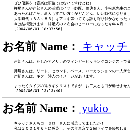
ぜひ優勝を（音楽は順位ではないですけどね）

押尾さんや岸部さんの活躍はイサト師匠、倫典名人、小松原先生のご
あったればこそ。新人もすごい方々がどんどん。いい時代になりまし
大学時代（８３～８６）はアコギ弾いてても誰も寄り付かなかった（
今は結構受けます！結婚式の２次会のヒーローになった今年４月・・
お名前 Name：
キャッ
岸部さんは、たしかアメリカのフィンガーピッキングコンテストで優
押尾さんは、リード、セカンド、ベース、パーカッションの一人舞台
岸部さんは、ギター詩人のイメージがあります。

まったくタイプの違うギタリストですが、お二人とも目が離せません
お名前 Name：
yukio
キャッチさんもコータローさんに感染してましたか！

私は２００１年６月に感染し、その年東京で２回ライブを経験しまし