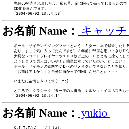
先月CD発売されましたよ。私も昔、金に困って売ってしまったので

CD化を喜んでます。

お名前 Name：
キャッ
ポール・サイモンのソングブックという、ギター１本で録音したＬＰ
あり、すごく気に入ってたんですが、３年前に部屋を思いっきり片付
大切なレコードプレイヤーや１００枚以上のＬＰとともに捨ててしま
どうせＣＤで買えばいいや！と簡単に考えていたのが、どっこい！

ポール・サイモンの意向でＣＤへのリメイクができないことを知り、
「お前はアホか！」と自分に向かって何回叫んだことか・・・

いまだに後悔しきりです(^_^;)

ところで、クラシックギター界の大御所、ナルシソ・イエペス氏も手
お名前 Name：
yukio
K.I.T.Tさん、こんにちは。
