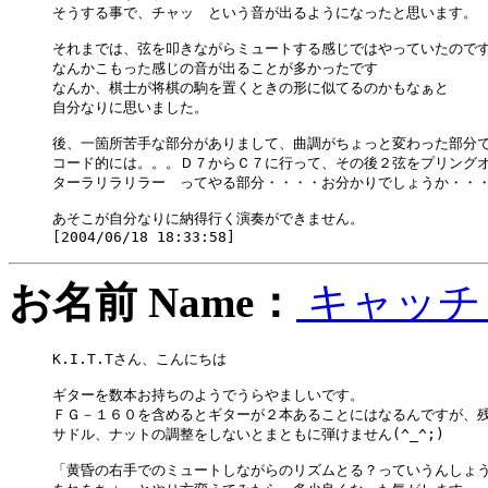
そうする事で、チャッ　という音が出るようになったと思います。

それまでは、弦を叩きながらミュートする感じではやっていたのです
なんかこもった感じの音が出ることが多かったです

なんか、棋士が将棋の駒を置くときの形に似てるのかもなぁと

自分なりに思いました。

後、一箇所苦手な部分がありまして、曲調がちょっと変わった部分で
コード的には。。。Ｄ７からＣ７に行って、その後２弦をプリングオ
ターラリラリラー　ってやる部分・・・・お分かりでしょうか・・・
あそこが自分なりに納得行く演奏ができません。

お名前 Name：
キャッ
K.I.T.Tさん、こんにちは

ギターを数本お持ちのようでうらやましいです。

ＦＧ－１６０を含めるとギターが２本あることにはなるんですが、残
サドル、ナットの調整をしないとまともに弾けません(^_^;)

「黄昏の右手でのミュートしながらのリズムとる？っていうんしょう