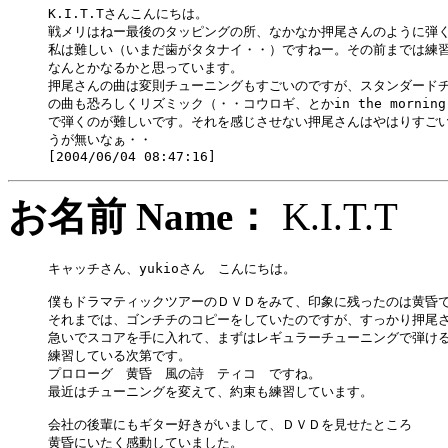
K.I.T.Tさんこんにちは。

戦メリはねー最後のタッピングの所、なかなか押尾さんのように弾く
私は難しい（いまだ歯がタタナイ・・）ですねー。その前までは練習
なんとかなるかと思っています。

押尾さんの曲は変則チューニングもすごいのですが、スタンダードチ
の曲も恐ろしくリズミック（・・コウロギ、とかin the morningと
で弾くのが難しいです。それを感じさせない押尾さんはやはりすごい
うが無いなぁ・・

お名前 Name：
K.I.T
キャッチさん、yukioさん　こんにちは。

僕もドラマティックツアーのＤＶＤをみて、印象に残ったのは黄昏で
それまでは、ゴンチチのコピーをしていたのですが、すっかり押尾さ
急いでスコアを手に入れて、まずはレギュラーチューニングで弾ける
練習している次第です。

プロローグ　黄昏　風の詩　ティコ　ですね。

最近はチューニングを変えて、約束も練習しています。

会社の後輩にもギター好きがいまして、ＤＶＤを見せたところ

黄昏にいたく感動していました。
