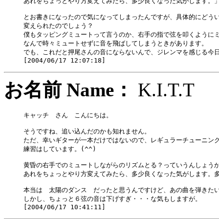
あれをちょっとやり方変えてみたら、多少良くなった気がします。」
とお書きになったので気になってしまったんですが、具体的にどうい
変えられたのでしょう？

僕もタッピングミュートって言うのか、右手の指で弦を叩くようにミ
なんで時々ミュートせずに音を飛ばしてしまうときがあります。

でも、これだと押尾さんの音にならないんで、ジレンマを感じる今日
お名前 Name：
K.I.T
キャッチ　さん　こんにちは。

そうですね、追い込んだのかも知れません。

ただ、幸いギターが一本だけではないので、レギュラーチューニング
練習はしています。(^^)

黄昏の右手でのミュートしながらのリズムとる？っていうんしょうか
あれをちょっとやり方変えてみたら、多少良くなった気がします。多
本当は　太陽のダンス　だったと思うんですけど、あの曲を弾きたい
しかし、ちょっと６弦の音は下げすぎ・・・な気もしますが。
