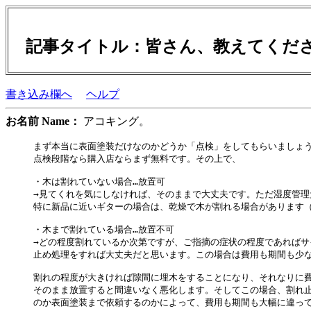
記事タイトル：皆さん、教えてく
書き込み欄へ
ヘルプ
お名前 Name：
アコキング。
まず本当に表面塗装だけなのかどうか「点検」をしてもらいましょう
点検段階なら購入店ならまず無料です。その上で、

・木は割れていない場合…放置可

→見てくれを気にしなければ、そのままで大丈夫です。ただ湿度管理
特に新品に近いギターの場合は、乾燥で木が割れる場合があります（
・木まで割れている場合…放置不可

→どの程度割れているか次第ですが、ご指摘の症状の程度であればサ
止め処理をすれば大丈夫だと思います。この場合は費用も期間も少な
割れの程度が大きければ隙間に埋木をすることになり、それなりに費
そのまま放置すると間違いなく悪化します。そしてこの場合、割れ止
のか表面塗装まで依頼するのかによって、費用も期間も大幅に違って