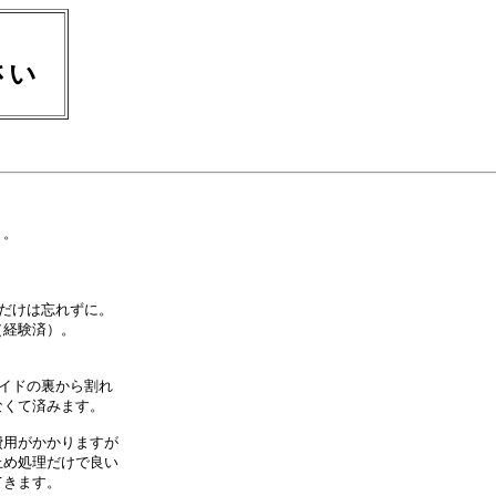
ださい
。

だけは忘れずに。

経験済）。

イドの裏から割れ

くて済みます。

用がかかりますが

め処理だけで良い

きます。
