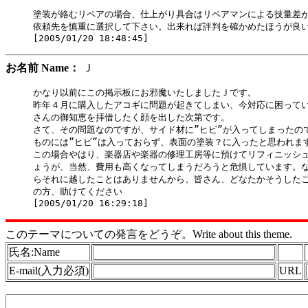
塗装が絡むリペアの場合、仕上がり具合はリペアマンによる技量差が
依頼先を慎重に選択して下さい。出来れば評判を確かめたほうが良い
お名前 Name：
Ｊ
かなり以前にこの掲示板にお邪魔いたしましたＪです。

昨年４月に購入したアコギに問題が起きてしまい、今対応に困ってい
さんの御知恵を拝借したく顔を出した次第です。

さて、その問題なのですが、サイド材に”ヒビ”が入ってしまったので
ものには”ヒビ”は入っておらず、表面の塗装？に入ったと思われます
この場合やはり、楽器店や楽器の修理工房等に預けてリフィニッシュ
ょうが、当然、費用も高くなってしまうだろうと危惧しています。な
らそれに越したことはありませんから、皆さん、どなたかそうしたこ
の方、助けてください

このテーマについての発言をどうぞ。Write about this theme.
氏名:Name
E-mail(入力必須)
URL