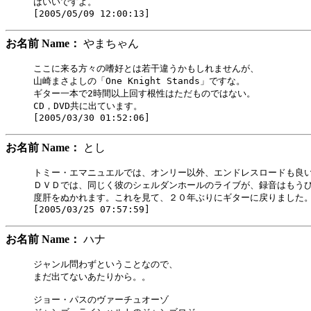
はいいですよ。

お名前 Name：
やまちゃん
ここに来る方々の嗜好とは若干違うかもしれませんが、

山崎まさよしの「One Knight Stands」ですな。

ギター一本で2時間以上回す根性はただものではない。

CD，DVD共に出ています。

お名前 Name：
とし
トミー・エマニュエルでは、オンリー以外、エンドレスロードも良い
ＤＶＤでは、同じく彼のシェルダンホールのライブが、録音はもうひ
度肝をぬかれます。これを見て、２０年ぶりにギターに戻りました。
お名前 Name：
ハナ
ジャンル問わずということなので、

まだ出てないあたりから。。

ジョー・パスのヴァーチュオーゾ
