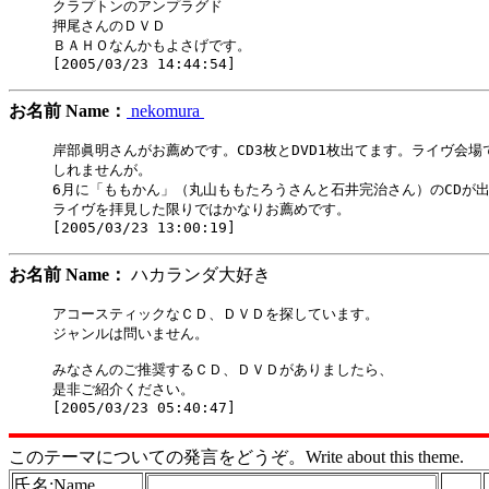
クラプトンのアンプラグド

押尾さんのＤＶＤ

ＢＡＨＯなんかもよさげです。

お名前 Name：
nekomura
岸部眞明さんがお薦めです。CD3枚とDVD1枚出てます。ライヴ会場
しれませんが。

6月に「ももかん」（丸山ももたろうさんと石井完治さん）のCDが出
ライヴを拝見した限りではかなりお薦めです。

お名前 Name：
ハカランダ大好き
アコースティックなＣＤ、ＤＶＤを探しています。

ジャンルは問いません。

みなさんのご推奨するＣＤ、ＤＶＤがありましたら、

是非ご紹介ください。

このテーマについての発言をどうぞ。Write about this theme.
氏名:Name