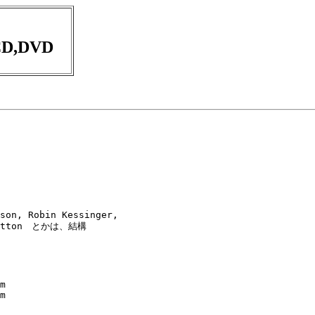
D,DVD
son, Robin Kessinger,

 Sutton　とかは、結構

m

m
