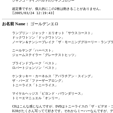
ジャンゴ・ラインハルトのジャンゴロジー

超定番ですが、個人的にこの2枚は飽きることがありません。

お名前 Name：
ゴールデンエロ
ランブリン・ジャック・エリオット「サウスコースト」

ドックワトソン「ドックワトソン」

ノーマン＆ナンシーブレイク「ザ・モーニンググローリー・ランブラ
ニールヤング「ハーベスト」

ジェームステイラー「グレーテストヒッツ」

ブラインドブレーク「ベスト」

ロバートジョンソン「ベスト」

ケンタッキー・カーネルス「アパラチアン・スイング」

ザ・バーズ「ファーザーアロング」

トニーライス「トニーライス」

マイケルヘッジス「ビヨンド・バウンダリース」

トミーエマニュエル「オンリー」

CDはこんな感じなんですが、DVDはトニーライスの「ザ・ビデオ・コ
D28がたくさん写ってて好きです。それからミーハーなんですが、デ