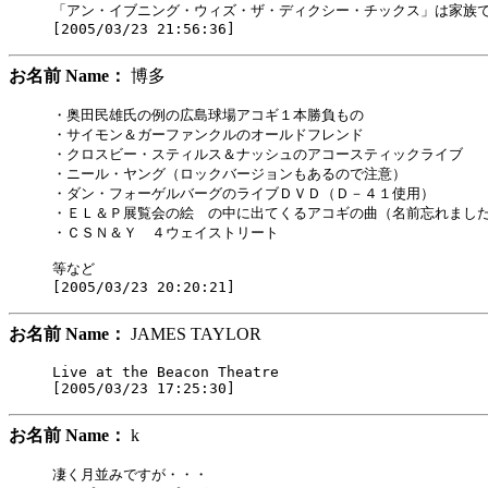
「アン・イブニング・ウィズ・ザ・ディクシー・チックス」は家族で
お名前 Name：
博多
・奥田民雄氏の例の広島球場アコギ１本勝負もの

・サイモン＆ガーファンクルのオールドフレンド

・クロスビー・スティルス＆ナッシュのアコースティックライブ

・ニール・ヤング（ロックバージョンもあるので注意）

・ダン・フォーゲルバーグのライブＤＶＤ（Ｄ－４１使用）

・ＥＬ＆Ｐ展覧会の絵　の中に出てくるアコギの曲（名前忘れました
・ＣＳＮ＆Ｙ　４ウェイストリート

等など

お名前 Name：
JAMES TAYLOR
Live at the Beacon Theatre

お名前 Name：
k
凄く月並みですが・・・
