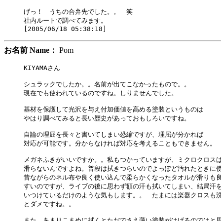
げっ！　うちの合弁先でした。。　笑

社内ルートで調べてみます。

お名前 Name：
Pom
KIYAMAさん

シュラックでしたか。。名前が出てこなかったもので。。

現在でも使われているのですね。しりませんでした。

基材を保護して光沢を与え付加価値を高める塗装というものは

やはり調べてみると長い歴史があっておもしろいですね。

自論の理屈を長々と書いてしまい恐縮ですが、理屈が分かれば

対応が可能です。分からなければ対応を考えることもできません。

メガネふきがいいですか。。私もつかっていますが、ミクロクロスは
滑らないんですよね。普段は拭きつらいのでよっぽど汚れたときに使
昔ながらのネル布や良く使い込んで柔らかくなったタオルが滑りも良
すいのですが、ライブの後に思わず額の汗も拭いてしまい、結局汗を
いつけているだけのような気もします。。　たまには楽器クロスも洗
とダメですね。。

また、あまりこまめに拭くとただでさえ薄い塗装がはげるのではと思