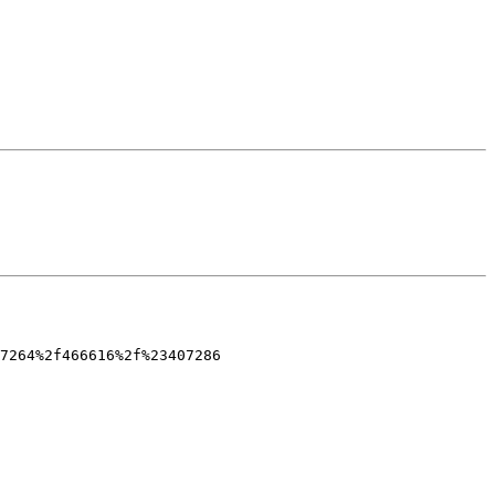
7264%2f466616%2f%23407286
