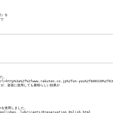
）を

で

た。

rl=http%3a%2f%2fwww.rakuten.co.jp%2fon-you%2f600330%2f63
が、楽器に使用しても素晴らしい効果が

ishを使用しました。

polishes,_lubricants/Preservation_Polish.html
