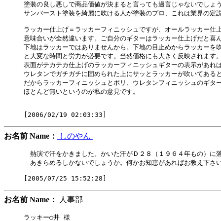
塗装の良し悪しで商品価値が決まると言っても過言じゃないでしょう
サンバースト塗装を綺麗に吹ける人が塗装のプロ、これは業界の定説
ラッカー仕上げ＝ラッカーフィニッシュですが、オールラッカー仕上
意味合いが全然違います。ご自分のギターはラッカー仕上げだと喜ん
下地はラッカーではありませんから。下地の目止めからラッカーを吹
と大変な時間と労力が必要です。当然価格にも大きく反映されます。
表面がテカテカ仕上げのラッカーフィニッシュギターの表示があれば
ウレタンでガチガチに固められた上にサッとラッカーが吹いてあると
だからラッカーフィニッシュとポリ、ウレタンフィニッシュのギター
ほとんど無いというのが私の意見です。

お名前 Name：
しのやん
　熱演で汗をかきました。かいた汗がＤ２８（１９６４年もの）に落
　あきらめるしかないでしょうか。何かお知恵があればお教え下さい
お名前 Name：
人事部
ラッキー○井 様
