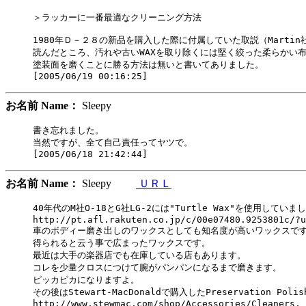
＞ラッカーに一番最適なクリーニング方法

1980年Ｄ－２８の新品を購入した際に付属していた取説（Martin社
読んだところ、汚れや古いWAXを取り除くには堅く絞った柔らかい布
塗装面を磨くことに勝る方法は無いと書いてありました。

お名前 Name：
Sleepy
書き忘れました。

当然ですが、全て自己責任ってヤツで。

お名前 Name：
Sleepy
ＵＲＬ
40年代のM社O-18とG社LG-2には"Turtle Wax"を使用していまし
http://pt.afl.rakuten.co.jp/c/00e07480.9253801c/?u
車のボディー磨き出しのワックスとしても知名度が高いワックスです
得られると云う事で広まったワックスです。

最近は大手の楽器店でも在庫している店もあります。

コレを少量クロスにつけて腕がパンパンになるまで磨きます。

ピッカピカになりますよ。

その後はStewart-MacDonaldで購入したPreservation Pol
http://www.stewmac.com/shop/Accessories/Cleaners,_