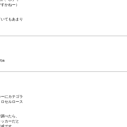
すかねー）

いてもあまり

tm

ーにカテゴラ

ロセルロース

調べたら、

ッカーだと

戚です。
