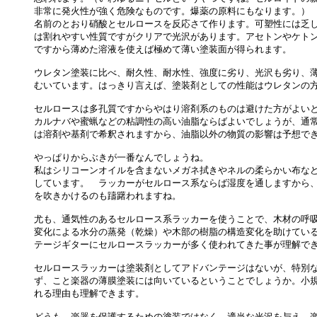
非常に発火性が強く危険なものです。爆薬の原料にもなります。）

名前のとおり硝酸とセルロースを反応さて作ります。可塑性には乏し
は割れやすい性質ですがクリアで光沢があります。アセトンやケトン
ですから薄めた溶液を使えば極めて薄い塗装面が得られます。

ウレタン塗装に比べ、耐久性、耐水性、強度に劣り、光沢も劣り、薄
むいています。はっきり言えば、塗装剤としての性能はウレタンの方
セルロースは多孔質ですからやはり溶剤系のものは避けた方がよいと
カルナバや蜜蝋などの粘調性の高い油脂ならばよいでしょうが、通常
は溶剤や基剤で希釈されますから、油脂以外の物質の影響は予想でき
やっぱりからぶきが一番なんでしょうね。

私はシリコーンオイルを含まないメガネ拭きやネルの柔らかい布など
しています。　ラッカーがセルロース系ならば湿度を通しますから、
を吹きかけるのも躊躇われますね。

尤も、通気性のあるセルロース系ラッカーを使うことで、木材の呼吸
変化による水分の蒸発（乾燥）や木部の樹脂の構造変化を助けている
テージギターにセルロースラッカーが多く使われてきた事が理解でき
セルロースラッカーは塗装剤としてアドバンテージはないが、特別な
ず、こと楽器の薄膜塗装には向いているということでしょうか。小規
れる理由も理解できます。

どうも、楽器を保護するための塗装ではなく、適当な光沢を与え、楽