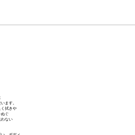


います。

く拭きや

ぬぐ

わない

い、ボディ
