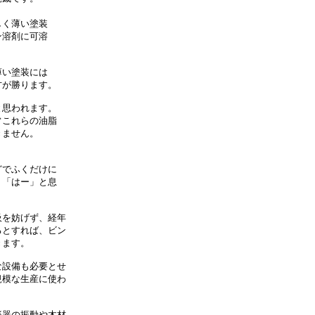
く薄い塗装

溶剤に可溶

い塗装には

が勝ります。

思われます。

これらの油脂

ません。

でふくだけに

「はー」と息

を妨げず、経年

とすれば、ビン

ます。

設備も必要とせ

模な生産に使わ

器の振動や木材
