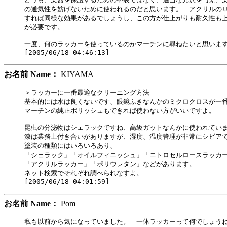
の通気性を妨げないために使われるのだと思います。　アクリルのＵ
すれば同様な効果があるでしょうし、この方が仕上がりも耐久性も上
が必要です。

一度、何のラッカーを使っているのかマーチンに尋ねたいと思います
お名前 Name：
KIYAMA
＞ラッカーに一番最適なクリーニング方法

基本的には水は良くないです、眼鏡ふきなんかのミクロクロスが一番
マーチンの純正ポリッシュもできれば使わない方がいいですよ。

昆虫の分泌物はシェラックですね、高級ガットなんかに使われていま
漆は業務上付き合いがありますが、湿度、温度管理が非常にシビアで
塗装の種類にはいろいろあり、

「シェラック」「オイルフィニッシュ」「ニトロセルロースラッカー
「アクリルラッカー」「ポリウレタン」などがあります。

ネット検索でそれぞれ調べられなすよ。

お名前 Name：
Pom
私も以前から気になっていました。　一体ラッカーって何でしょうね