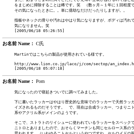
をまじめに掃除することは稀です。笑　（数ヶ月～１年に１回程度で
その気になったときに。。単に億劫なだけだったりしますが。。

指板やネックの滑りや汚れはやはり気になりますが、ボディは汚れて
気になりません。笑

お名前 Name：
C氏
Martinではこちらの製品が使用されている様です。

http://www.lion.co.jp/laco/j/com/sectop/an_index.h
お名前 Name：
Pom
気になったので寝起きついでに調べてみました。

下に書いたラッカーはやはり歴史的な意味でのラッカーで天然ラッカ
イズされるものだそうです。　で、現在は合成ラッカー、つまりニト
系やアクリル系がメインのようです。

そこで、ストラトのリイシューに使われているラッカーをスペックで
ニトロとありましたので、おそらくマーチンも同じセルロース系のラ
思われます。（いわゆるニトセルというやつですね。セルロイドの親