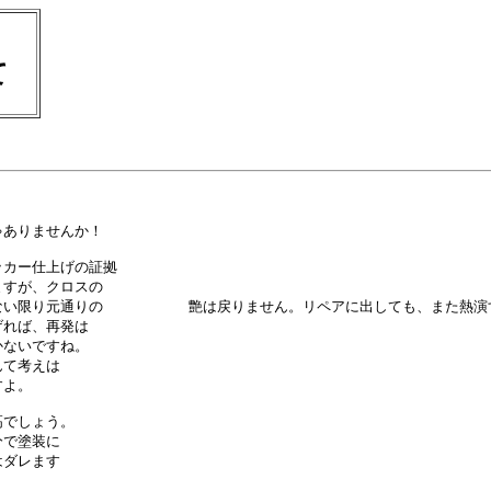
いて
ありませんか！

カー仕上げの証拠

すが、クロスの

い限り元通りの　　　　　　艶は戻りません。リペアに出しても、また熱演す
れば、再発は

ないですね。

て考えは　　　

よ。

でしょう。

で塗装に

ダレます
