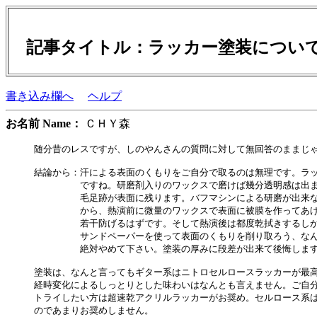
記事タイトル：ラッカー塗装につ
書き込み欄へ
ヘルプ
お名前 Name：
ＣＨＹ森
随分昔のレスですが、しのやんさんの質問に対して無回答のままじゃ
結論から：汗による表面のくもりをご自分で取るのは無理です。ラッ
　　　　　ですね。研磨剤入りのワックスで磨けば幾分透明感は出ま
　　　　　毛足跡が表面に残ります。バフマシンによる研磨が出来な
　　　　　から、熱演前に微量のワックスで表面に被膜を作ってあげ
　　　　　若干防げるはずです。そして熱演後は都度乾拭きするしか
　　　　　サンドペーパーを使って表面のくもりを削り取ろう、なん
　　　　　絶対やめて下さい。塗装の厚みに段差が出来て後悔します
塗装は、なんと言ってもギター系はニトロセルロースラッカーが最高
経時変化によるしっとりとした味わいはなんとも言えません。ご自分
トライしたい方は超速乾アクリルラッカーがお奨め。セルロース系は
のであまりお奨めしません。
