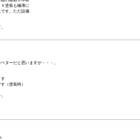
Ｖ塗装も極薄に

です。ただ設備

。

ベターだと思いますが・・・。

す

す（塗装時）

」

。
