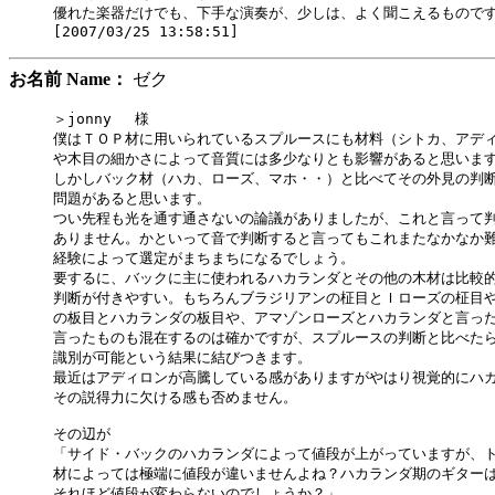
優れた楽器だけでも、下手な演奏が、少しは、よく聞こえるものです
お名前 Name：
ゼク
＞jonny 　様

僕はＴＯＰ材に用いられているスプルースにも材料（シトカ、アディ
や木目の細かさによって音質には多少なりとも影響があると思います
しかしバック材（ハカ、ローズ、マホ・・）と比べてその外見の判断
問題があると思います。

つい先程も光を通す通さないの論議がありましたが、これと言って判
ありません。かといって音で判断すると言ってもこれまたなかなか難
経験によって選定がまちまちになるでしょう。

要するに、バックに主に使われるハカランダとその他の木材は比較的
判断が付きやすい。もちろんブラジリアンの柾目とＩローズの柾目や
の板目とハカランダの板目や、アマゾンローズとハカランダと言った
言ったものも混在するのは確かですが、スプルースの判断と比べたら
識別が可能という結果に結びつきます。

最近はアディロンが高騰している感がありますがやはり視覚的にハカ
その説得力に欠ける感も否めません。

その辺が

「サイド・バックのハカランダによって値段が上がっていますが、ト
材によっては極端に値段が違いませんよね？ハカランダ期のギターは
それほど値段が変わらないのでしょうか？」
