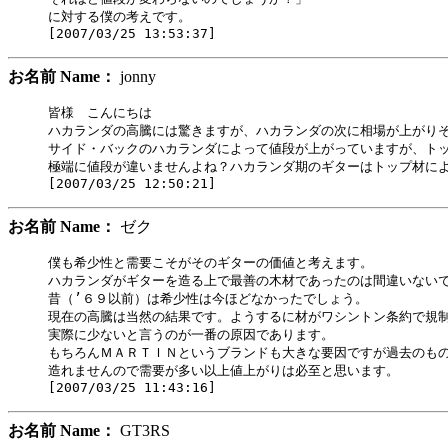
に対する僕の考えです。

お名前 Name：
jonny
皆様　こんにちは

ハカランダの高騰には驚きますが、ハカランダの次に相場が上がりそ
サイド・バックのハカランダによって値段が上がっていますが、トッ
極端に値段が違いませんよね？ハカランダ期のギターはトップ材によ
お名前 Name：
ゼク
僕も希少性と需要こそがそのギターの価値と考えます。

ハカランダがギターを造る上で最善の木材であったのは間違いないで
昔（’６９以前）は希少性は今ほどなかったでしょう。

現在の高騰は当然の結果です。ようするに材がワシントン条約で規制
実際に少ないと言うのが一番の原因であります。

もちろんＭＡＲＴＩＮというブランドも大きな要因ですが過去のもの
造れませんので需要が多い以上値上がりは必至と思います。

お名前 Name：
GT3RS