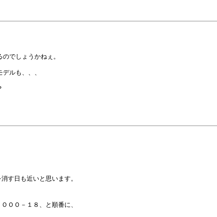
のでしょうかねぇ。

デルも、、、





消す日も近いと思います。

ＯＯＯ－１８、と順番に、
