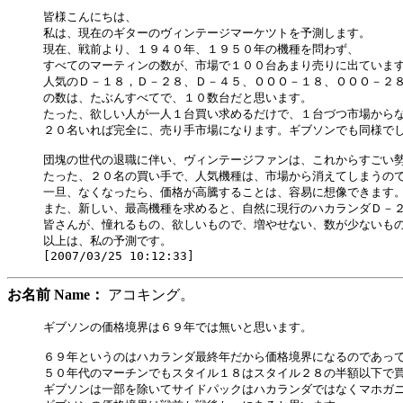
皆様こんにちは、

私は、現在のギターのヴィンテージマーケツトを予測します。

現在、戦前より、１９４０年、１９５０年の機種を問わず、

すべてのマーティンの数が、市場で１００台あまり売りに出ています
人気のＤ－１８，Ｄ－２８、Ｄ－４５、ＯＯＯ－１８、ＯＯＯ－２８
の数は、たぶんすべてで、１０数台だと思います。

たった、欲しい人が一人１台買い求めるだけで、１台づつ市場からな
２０名いれば完全に、売り手市場になります。ギブソンでも同様でし
団塊の世代の退職に伴い、ヴィンテージファンは、これからすごい勢
たった、２０名の買い手で、人気機種は、市場から消えてしまうので
一旦、なくなったら、価格が高騰することは、容易に想像できます。
また、新しい、最高機種を求めると、自然に現行のハカランダＤ－２
皆さんが、憧れるもの、欲しいもので、増やせない、数が少ないもの
以上は、私の予測です。　

お名前 Name：
アコキング。
ギブソンの価格境界は６９年では無いと思います。

６９年というのはハカランダ最終年だから価格境界になるのであって
５０年代のマーチンでもスタイル１８はスタイル２８の半額以下で買
ギブソンは一部を除いてサイドパックはハカランダではなくマホガニ