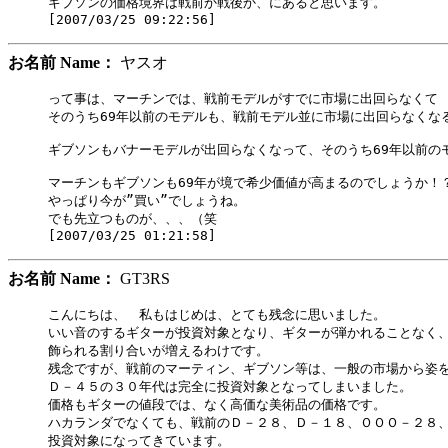
ギブソンの価格境界は戦前か戦後か、にあると思います。

お名前 Name：
ヤスオ
って事は、マーチンでは、戦前モデルがすでに市場に出回らなくて

そのうち69年以前のモデルも、戦前モデル並に市場に出回らなくなる
ギブソンもバナーモデルが出回らなくなって、そのうち69年以前のモ
マーチンもギブソンも69年が境で希少価値が高まるのでしょうか！？
やっぱり今が”買い”でしょうね。

でも先立つものが、、、（笑

お名前 Name：
GT3RS
こんにちは、　私もはじめは、とても残念に思いました。

いい音のするギターが投資対象となり、ギターが弾かれることなく、
飾られる割り合いが増えるわけです。

残念ですが、戦前のマーティン、ギブソン等は、一般の市場から姿を
Ｄ－４５の３０年代は完全に投資対象となってしまいました。

価格もギターの値段では、なく高価な美術品の価格です。

ハカランダでなくても、戦前のＤ－２８、Ｄ－１８、ＯＯＯ－２８、
投資対象になってきています。
