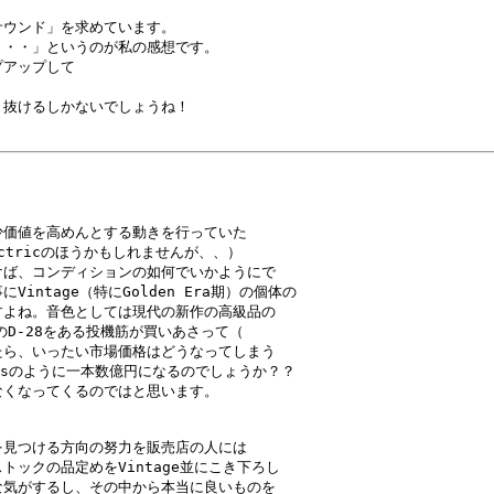
ウンド」を求めています。

・・」というのが私の感想です。

アップして

抜けるしかないでしょうね！

価値を高めんとする動きを行っていた

ctricのほうかもしれませんが、、）

ば、コンディションの如何でいかようにで

tage（特にGolden Era期）の個体の

よね。音色としては現代の新作の高級品の

D-28をある投機筋が買いあさって（

ら、いったい市場価格はどうなってしまう

usのように一本数億円になるのでしょうか？？

くなってくるのではと思います。

見つける方向の努力を販売店の人には

クの品定めをVintage並にこき下ろし

気がするし、その中から本当に良いものを
