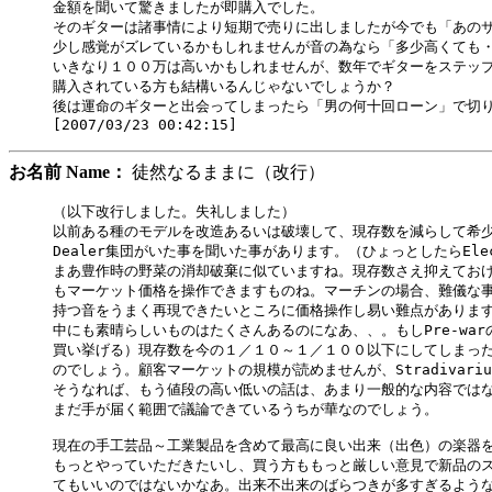
金額を聞いて驚きましたが即購入でした。

そのギターは諸事情により短期で売りに出しましたが今でも「あのサ
少し感覚がズレているかもしれませんが音の為なら「多少高くても・
いきなり１００万は高いかもしれませんが、数年でギターをステップ
購入されている方も結構いるんじゃないでしょうか？

後は運命のギターと出会ってしまったら「男の何十回ローン」で切り
お名前 Name：
徒然なるままに（改行）
（以下改行しました。失礼しました）

以前ある種のモデルを改造あるいは破壊して、現存数を減らして希少
Dealer集団がいた事を聞いた事があります。（ひょっとしたらEle
まあ豊作時の野菜の消却破棄に似ていますね。現存数さえ抑えておけ
もマーケット価格を操作できますものね。マーチンの場合、難儀な事にVin
持つ音をうまく再現できたいところに価格操作し易い難点があります
中にも素晴らしいものはたくさんあるのになあ、、。もしPre-warの
買い挙げる）現存数を今の１／１０～１／１００以下にしてしまった
のでしょう。顧客マーケットの規模が読めませんが、Stradivari
そうなれば、もう値段の高い低いの話は、あまり一般的な内容ではな
まだ手が届く範囲で議論できているうちが華なのでしょう。

現在の手工芸品～工業製品を含めて最高に良い出来（出色）の楽器を
もっとやっていただきたいし、買う方ももっと厳しい意見で新品のストッ
てもいいのではないかなあ。出来不出来のばらつきが多すぎるような