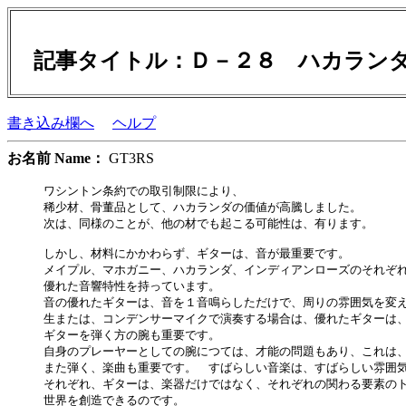
記事タイトル：Ｄ－２８ ハカラン
書き込み欄へ
ヘルプ
お名前 Name：
GT3RS
ワシントン条約での取引制限により、

稀少材、骨董品として、ハカランダの価値が高騰しました。

次は、同様のことが、他の材でも起こる可能性は、有ります。

しかし、材料にかかわらず、ギターは、音が最重要です。

メイプル、マホガニー、ハカランダ、インディアンローズのそれぞれ
優れた音響特性を持っています。

音の優れたギターは、音を１音鳴らしただけで、周りの雰囲気を変え
生または、コンデンサーマイクで演奏する場合は、優れたギターは、
ギターを弾く方の腕も重要です。　

自身のプレーヤーとしての腕につては、才能の問題もあり、これは、
また弾く、楽曲も重要です。　すばらしい音楽は、すばらしい雰囲気
それぞれ、ギターは、楽器だけではなく、それぞれの関わる要素のト
世界を創造できるのです。
