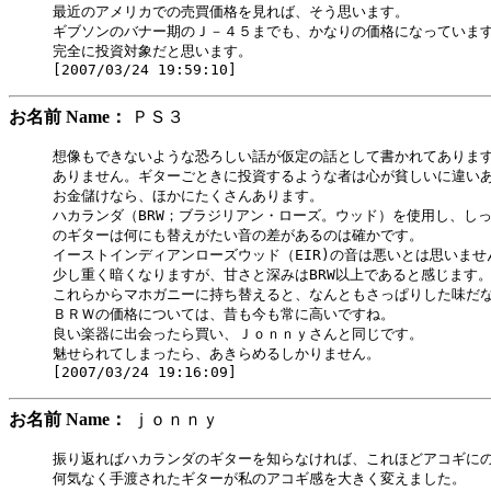
最近のアメリカでの売買価格を見れば、そう思います。

ギブソンのバナー期のＪ－４５までも、かなりの価格になっています
完全に投資対象だと思います。

お名前 Name：
ＰＳ３
想像もできないような恐ろしい話が仮定の話として書かれてあります
ありません。ギターごときに投資するような者は心が貧しいに違いあ
お金儲けなら、ほかにたくさんあります。

ハカランダ（BRW；ブラジリアン・ローズ。ウッド）を使用し、しっ
のギターは何にも替えがたい音の差があるのは確かです。

イーストインディアンローズウッド（EIR)の音は悪いとは思いません
少し重く暗くなりますが、甘さと深みはBRW以上であると感じます。
これらからマホガニーに持ち替えると、なんともさっぱりした味だな
ＢＲＷの価格については、昔も今も常に高いですね。

良い楽器に出会ったら買い、Ｊｏｎｎｙさんと同じです。

魅せられてしまったら、あきらめるしかりません。

お名前 Name：
ｊｏｎｎｙ
振り返ればハカランダのギターを知らなければ、これほどアコギにの
何気なく手渡されたギターが私のアコギ感を大きく変えました。
