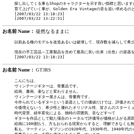
探し出してくる事もShopのキャラクターを示す良い指標と思います
育て上げていく事が、Golden Era Vintageの音を追い求める
[2007/03/22 13:18:23]

お名前 Name：
徒然なるままに
以前ある種のモデルを改造あるいは破壊して、現存数を減らして希少価
現在の手工芸品～工業製品を含めて最高に良い出来（出色）の楽器を見
お名前 Name：
GT3RS
こんにちは、

ヴィンテージギターは、骨董品です。

絵画、書画、壷などと変わりません。

ヴィンテージギター屋さんは、骨董商です。

今作られているギターという楽器としての価値だけでは、評価されて
今後増えないう、希少性と優れたオリジナル性、皆さんのスターミュ
時代背景、経年変化による、独特の雰囲気、音などすべて

ギターを作品として観た場合のトータルで評価等が価格が上がる原因
絵画に100億払う、方もおられる現実からすると、理解できなくも無
私も、マーティン、ギブソンの1920年代、1930年代、1940年代