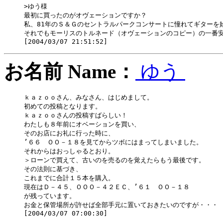
>ゆう様

最初に買ったのがオヴェーションですか？

私、81年のＳ＆Ｇのセントラルパークコンサートに憧れてギターを始
それでもモーリスのトルネード（オヴェーションのコピー）の一番安
お名前 Name：
ゆう
ｋａｚｏｏさん、みなさん、はじめまして。

初めての投稿となります。

ｋａｚｏｏさんの投稿すばらしい！

わたしも８年前にオベーションを買い、

そのお店にお礼に行った時に、

’６６　ＯＯ－１８を見てからツボにはまってしまいました。

それからはおっしゃるとおり。

＞ローンで買えて、古いのを売るのを覚えたらもう最後です。

その法則に基づき、

これまでに合計１５本を購入。

現在はＤ－４５、ＯＯＯ－４２ＥＣ、’６１　ＯＯ－１８

が残っています。

お金と保管場所が許せば全部手元に置いておきたいのですが・・・
