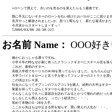
>ローンで買えて、古いのを売るのを覚えたらもう最後です。

既に手元にないギターのローンを払い続けたおバカがここに居ります
先月やっと解放されました…が、息つく暇もなく、新たな返済がまた

今月末からスタートしま～すっ！

お名前 Name：
OOO
確かにおっしゃる通りですね。

小学６年の時なぜか家に有ったクラシックギターにスチール弦を張り
これが、最初のギター。

高校入学祝でモーリスのＷ30を買ってもらいました。もちろん心はマー
大学でバイト＆ローンと言う手を使ってフェンダーのストラトを買い
この頃はエレキ派。

社会人になってギブソンのフルアコＬ5を購入。給料の大半はギター
家庭を持ってしばらくギターから遠ざかりました。

そんなこんなで久々に楽器店を訪れてみるとかつて憧れの的だった本
もしかしたら買えるかな、っていう経済力に・・・。

初めて本物のＤ-28を入手。

ここから先はもはや止まる所を知らず、買い替えの人生が・・・。

今ではＯＯＯ-42ＥＣＢまで手元にある次第で。。。
