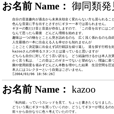
お名前 Name：
御同類
自分の音楽趣向が過去から未来永劫全く変わらない方も居られること
色んな音楽に手を出すとさすがにギター一本では居られません。

ギターの数だけ音と音楽が存在しますので、「この音を出すにはこの
なんて思ったら最後　どんどん増殖を始めます。

趣味は一つの物をとことん突き詰めるのも　広く浅く係わるのも自由
人生最後の一本に出会える人も幸せかも知れませんが

ことごとく決定版に出会えず試行錯誤を繰り返し　道を探す行程を好
kazooさんの仰有るスタンスとは違っていると思いますが

どちらも自分に対してどう言い訳をし　どう結論付けるかは本人次第
かく言う私は、「この音はこのギターでないと望めない」理論に基づ
腕や使用頻度を省みずどんどん本数を増やした結果　生活空間を圧迫
本人にはコレクターという自覚はございません。

お名前 Name：
kazo
「転向組」っていうスレッドを見て、ちょっと書きたくなりました。
どういう風にギターを買っていくのか、どうしてギターが増えるのか
前々から自分なりに色々考えていたのです。
