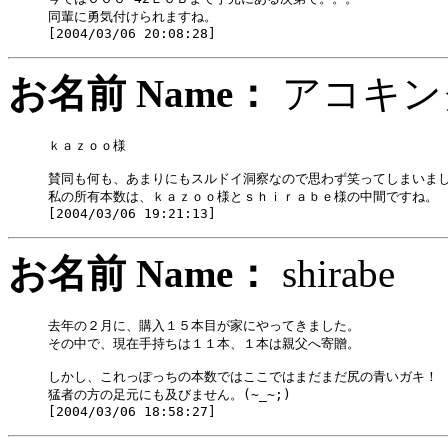
同輩に勇気付けられますね。

お名前 Name：
アコキ
ｋａｚｏｏ様

賛同も何も、あまりにもスルドイ洞察なので思わず笑ってしまいまし
私の所有本数は、ｋａｚｏｏ様とｓｈｉｒａｂｅ様の中間ですね。

お名前 Name：
shira
去年の２月に、購入１５本目が家にやってきました。

その中で、現在手持ちは１１本、１本は親父へ寄贈。

しかし、これっぽっちの本数ではここではまだまだ尻の青いガキ！

猛者の方の足元にも及びません。(~_~;)
