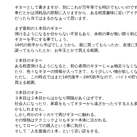
ギターとして書きますが、別にこれが万年筆でも時計でもいいのです
車だとかは消耗品の部類に入りますから、ある程度趣味に近いアイテ
だったら当てはまるかなぁって思います。

まず最初の１本目のギター

弾けるようになるか分からない不安もあり、余程の事が無い限り初心
ギターを手にする事でしょう。

10代の前半から半ばでしょうから、親に買ってもらったか、友達に安
譲ってもらったとか、お年玉とかで買える範囲。

２本目のギター

ある程度弾けるようになると、初心者用のギターじゃぁ物足りなくな
たり、色々なギターの情報が入ってきて、もう少しいい物が欲しくな
ただし、この時点ではまだ10代後半～20代前半なので、バイトや貯金
買える範囲。

３本目のギター

３本目は２本目からはかなり間隔があくはずです。

社会人になったり、家庭をもってギターから遠ざかったりする人も多
かもしれません。

しかし何かのキッカケで再びギターに触れる。

その情熱はテクニックよりもギター本体に注がれる。

そしてローンでの購入という事に気付く。

そして「人生最後の１本」という言い訳をする。
