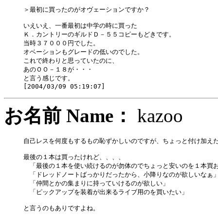
＞最初に買ったのがオヴェーションですか？

いえいえ、一番最初は中学の時に買った

Ｋ．カントリーのギルドＤ－５５コピーもどきです。

当時３７０００円でした。

オベーションもグレードの低いのでした。

これで終わりと思っていたのに、

あのＯＯ－１８が・・・

と言う感じです。

お名前 Name：
kazo
自己レスを何度もするもの恥ずかしいのですが、ちょっと付け加えた
最後の１本は買ったけれど、、、、

　「最後の１本を使い続けるのが勿体のでちょっと安いのを１本買お
　「ドレッドノートばっかりだったから、小降りなのが欲しいなぁ」
　「仲間とかの集まりに持っていけるのが欲しい」

　「ピックアップを装着が出来るライブ用のを買いたい」

と言うのもありですよね。
