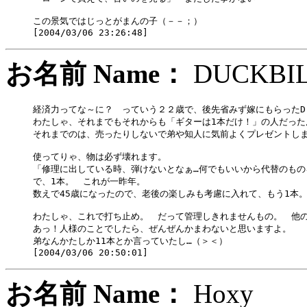
この景気ではじっとがまんの子（－－；）

お名前 Name：
DUCK
経済力ってな～に？　っていう２２歳で、後先省みず嫁にもらったD-4
わたしゃ、それまでもそれからも「ギターは1本だけ！」の人だったん
それまでのは、売ったりしないで弟や知人に気前よくプレゼントしま
使ってりゃ、物は必ず壊れます。

「修理に出している時、弾けないとなぁ…何でもいいから代替のもの
で、1本。　これが一昨年。

数えで45歳になったので、老後の楽しみも考慮に入れて、もう1本。
わたしゃ、これで打ち止め。　だって管理しきれませんもの。　他の
あっ！人様のことでしたら、ぜんぜんかまわないと思いますよ。

弟なんかたしか11本とか言っていたし…（＞＜）

お名前 Name：
Hox