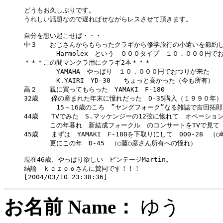
どうもお久しぶりです。

うれしい話題なので遅ればせながらレスさせて頂きます。

自分を想い起こせば・・・

中３　　おじさんからもらったクラギから修学旅行の小遣いを節約し
　　　　　Harmolex　という　０００タイプ　１０，０００円で
＊＊＊この間マンクラ用にクラギ2本＊＊＊

　　　　　YAMAHA　やっぱり　１０，０００円でおつりが来た

　　　　　K.YAIRI　YD-30　　ちょっと高かった（今も所有）

高２　　親に買ってもらった　YAMAKI　F-180

32歳　　倅の産まれた年末に憧れだった　D-35購入（１９９０年）

　　　　　15～16歳のころ　”ヤングフォーク”なる雑誌で吉田拓郎
44歳　　TVでみた　S.マッケンジーの12弦に惚れて　オベーションEl
　　　　この年暮れ　新結成フォークル　のコンサートをTVで見て　
45歳　　まずは　YAMAKI　F-180を下取りにして　000-28　（
　　　　更にこの年　D-45　（○藤○彦さん所有への憧れ）

現在46歳、やっぱり欲しい　ビンテージMartin。

結論　ｋａｚｏｏさんに賛同です！！！

お名前 Name：
ゆ