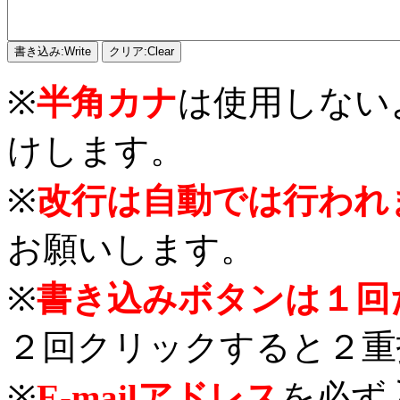
※
半角カナ
は使用しない
けします。
※
改行は自動では行われ
お願いします。
※
書き込みボタンは１回
２回クリックすると２重
※
E-mailアドレス
を必ず