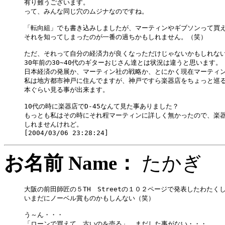
有り難うございます。

って、みんな同じ穴のムジナなのですね。

「転向組」でも書き込みしましたが、マーティンやギブソンって買え
それを知ってしまったのが一番の過ちかもしれません。（笑）

ただ、それって自分の経済力が良くなっただけじゃないかもしれない
30年前の30~40代のギターおじさん達とは状況は違うと思います。

日本経済の発展か、マーティン社の戦略か、とにかく現在マーティン
私は地方都市神戸に住んでますが、神戸ですら楽器店をちょっと巡ると
本ぐらい見る事が出来ます。

10代の時に楽器店でD-45なんて見た事ありました？

もっとも私はその時にそれ程マーティンに詳しく無かったので、楽器
しれませんけれど。

お名前 Name：
たか
大阪の前田師匠の５TH　Streetの１０２ページで発表したわたくし
いまだにノーベル賞ものかもしんない（笑）

う～ん・・・

「ローンで買えて、古いのを売る」　まだした事がない・・・
