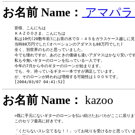
お名前 Name：
アマパ
皆様、こんにちは

ＫＡＺＯＯさま、こんにちは

私は10代(20数年前)にお茶の水でＤ－４５をガラスケース越しに見
当時88万円でした(オベーションのアダマスも88万円でした)

全く、別世界のものと思っていました。

今でも憧れですが、あのときの価値も違いアダマスはかなり安いです
私も今無いギターのローンを払っている一人です。

今年の7月から今のギターのローンが始まります。

でも、今、持っているギター一本ですが満足しています。

が、そのローンが終われば増殖する可能性は１００％です。

お名前 Name：
kazo
>既に手元にないギターのローンを払い続けたおバカがここに居ります
このセリフ最高に好きです。

「くだらないスレ立てるな！！」ってお叱りを受けるかと思っていま