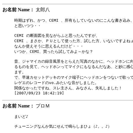
お名前 Name：
太郎八
時期はずれ、かつ、CEMI 、所有もしていないのにこんな書き込み、
と思いつつ・・

CEMI の断面図を見ながらふと思ったんですが、

CEMI 、まさか、ＰＵとして使った方、試した方、いないですよねぇ
なんか使えそうに思えるんだけど・・・

いつか、CEMI、買ったら試してみよ～かな？

昔、ジャマイカの録音風景をとらえた写真のなかに、ヘッドホンに向
るものを見て、ヘッドホンってマイクにもなるんだなあ、と妙に感心
ます。

で、早速カセットデッキのマイク端子にヘッドホンをつないで歌って
レゲエのレコードのvo.みたいな音がしました。

関係なかったですね、スレ主さん、みなさん、失礼しました！

お名前 Name：
プロＭ
まいど♪

チューニングなんか気にせんで鳴らしまひょ（♪。。♪）
