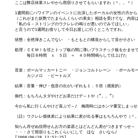
ここは弊店休業スレやから雨宿りさせてもらいますわ（＾。。＾）

1週間前にハワイアンのイベントに出演したボーカルの女性の方から

（これがまた妖艶でたまらんくらいの美女）相談を受けてな、内容は
「私のＧ－ストリングのウクレレの鳴りが悪いのでみてほしい」

と言うので1週間お借りして今日お渡しに行くところですわ。

状態：全然弾きこんでない　・もともとの構造からして音が小さい

処理：ＣＥＭＩを弦とトップ板の間に薄いプラスチック板をかませて
　　　毎日８時間　ｘ　５日　＝　４０時間鳴らして仕上げた

音楽：ポールマッカートニー　・ジョンコルトレーン　・ポールモー
　　　カジメロ　・ビートルズ

結果：音量・伸び・低音の出がいずれも１．５倍（感覚的）

御代：もちろんタダやけどお茶だけデ～トや（”。。”）

今から私に行くんやけど喜ぶで～♪　梅雨時にはホンマ重宝しまっせ♪
（註）ウクレレ個体差により結果に差が出る事はもちろんやで（＾。
知らん存ぜぬ信用せんお方の楽器とはどんどん差がつきますっせ～

・・・さて雨宿りもこれくらいにして　ほな　さいなら♪
