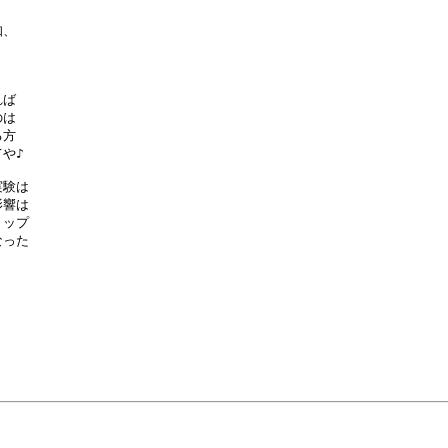
、



ば

は

方

♪

験は

響は

ップ

った
