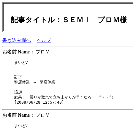
記事タイトル：ＳＥＭＩ プロＭ
書き込み欄へ
ヘルプ
お名前 Name：
プロＭ
まいど♪

訂正

弊店休業　→　閉店休業

追加　

結果：　曇りが取れて立ち上がりが早くなる　（”・・”）

お名前 Name：
プロＭ
まいど♪
