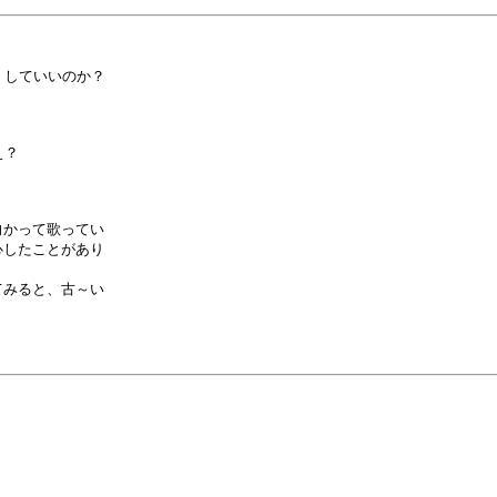
していいのか？

？

かって歌ってい

したことがあり

みると、古～い
