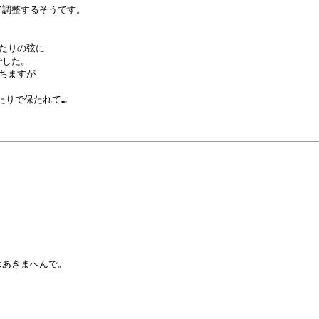
調整するそうです。

たりの弦に

した。

ますが

たりで保たれて…

あきまへんで。
