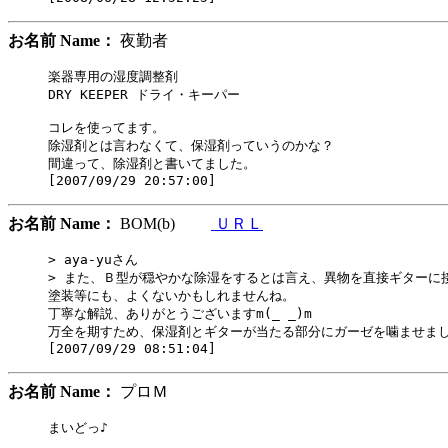
お名前 Name：
夜勤者
楽器専用の湿度調整剤 

DRY KEEPER ドライ・キーパー 

コレを使ってます。

除湿剤とは言わなくて、保湿剤っていうのかな？

間違って、除湿剤と書いてました。

お名前 Name：
BOM(b)
ＵＲＬ
> aya-yuさん

> また、Ｂ型が穏やかな除湿をするとは言え、異物を直接ギターに接
塗装等にも、よくないかもしれませんね。

丁寧な解説、ありがとうございますm(_ _)m

万全を期すため、保湿剤とギターが当たる部分にガーゼを噛ませました(
お名前 Name：
プロＭ
まいどっ♪
