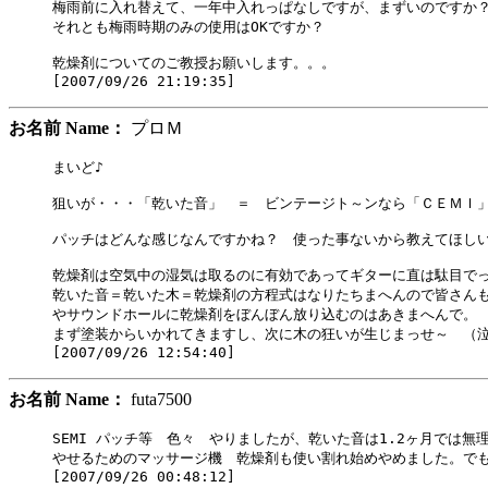
梅雨前に入れ替えて、一年中入れっぱなしですが、まずいのですか？
それとも梅雨時期のみの使用はOKですか？

乾燥剤についてのご教授お願いします。。。

お名前 Name：
プロＭ
まいど♪

狙いが・・・「乾いた音」　＝　ビンテージト～ンなら「ＣＥＭＩ」
パッチはどんな感じなんですかね？　使った事ないから教えてほしい
乾燥剤は空気中の湿気は取るのに有効であってギターに直は駄目でっせ
乾いた音＝乾いた木＝乾燥剤の方程式はなりたちまへんので皆さんも
やサウンドホールに乾燥剤をぼんぼん放り込むのはあきまへんで。

まず塗装からいかれてきますし、次に木の狂いが生じまっせ～　（泣
お名前 Name：
futa7500
SEMI パッチ等　色々　やりましたが、乾いた音は1.2ヶ月では無理
やせるためのマッサージ機　乾燥剤も使い割れ始めやめました。でも