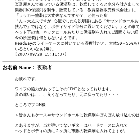
楽器屋さんで売っている保湿剤は、乾燥してくると水分を吐き出して
楽器用の保湿剤を製作、販売している「教育楽器販売株式会社」に

「ラッカー塗装は大丈夫なんですか？」と伺った所

「ん～大丈夫ですが…心配でしたら説明書にある『サウンドホールあ
挟んで』ではなく、ボディサイド部分に置いてください。」との事で
ヘッド下の他、ネックヒールあたりに保湿剤を入れて1週間くらい経ち
今の所塗装は何ともないようです。

HeadWayのライトケースに付いている湿度計だと、大体50～55%あ
いるといいなぁ(爆)。

お名前 Name：
夜勤者
お疲れです。

ワイフの協力があってこそのCEMIとなっております。

音の違いは、、、良くなってたり、元に戻ってたり・・・

ところでプロM様

＞皆さんもケースやサウンドホールに乾燥剤をぼんぼん放り込むのは
とありますが、当方弾いてないギターはハードケースに入れて

ヘッドとボディの所に２ヶ所に市販の乾燥剤を入れてますが。
