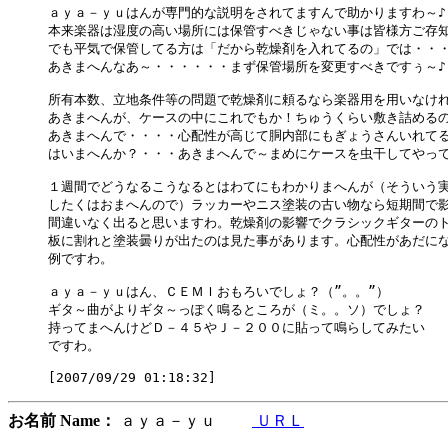
ａｙａ－ｙｕはんが専門的な説明をされてますんで助かりますわ～♪

本来楽器は湿度の高い場所には保管すべきじゃない事は皆様方ご存知
でも平気で保管してる方は「だから乾燥剤を入れてるの」では・・・
あきまへんなあ～・・・・・・まず保管場所を変更すべきですぅ～♪

所有本数、立地条件等の問題で乾燥剤に頼るなら楽器用を用いなけれ
あきまへんが、ケースの中にこれでもか！ちゅうくらい敷き詰めるの
あきまへんで・・・・心配性が高じて胴内部にもぎょうさんいれてる
はいまへんか？・・・あきまへんで～まめにケースを虫干してやってや
１週間でどうなるこうなるとはわてにもわかりまへんが（そういう実
したくはおまへんので）ラッカーやニス塗装の古い物なら短期間で影
間違いなく出ると思いますわ。乾燥剤の影響でクラシックギターのト
板に割れと塗装曇りが出たのは見た事があります。心配性があだにな
例ですわ。

ａｙａ－ｙｕはん、ＣＥＭＩおもろいでしょ？（”。。”）

ギタ～曲がよりギタ～っぽく鳴るところが（ミ。。ソ）でしょ？

持ってまへんけどＤ－４５やＪ－２００に貼って鳴らしてみたい

ですわ。　　

お名前 Name：
ａｙａ－ｙｕ
ＵＲＬ