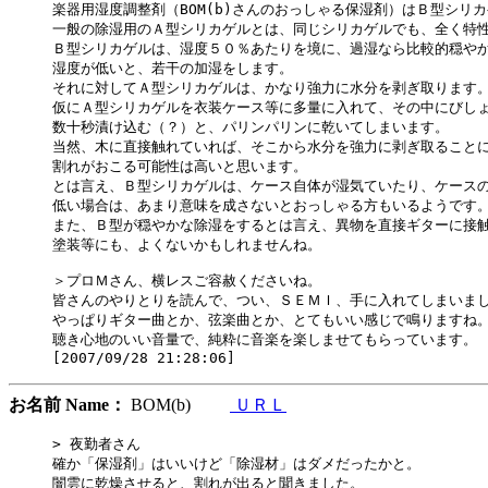
楽器用湿度調整剤（BOM(b)さんのおっしゃる保湿剤）はＢ型シリカ
一般の除湿用のＡ型シリカゲルとは、同じシリカゲルでも、全く特性
Ｂ型シリカゲルは、湿度５０％あたりを境に、過湿なら比較的穏やか
湿度が低いと、若干の加湿をします。

それに対してＡ型シリカゲルは、かなり強力に水分を剥ぎ取ります。
仮にＡ型シリカゲルを衣装ケース等に多量に入れて、その中にびしょ
数十秒漬け込む（？）と、パリンパリンに乾いてしまいます。

当然、木に直接触れていれば、そこから水分を強力に剥ぎ取ることに
割れがおこる可能性は高いと思います。

とは言え、Ｂ型シリカゲルは、ケース自体が湿気ていたり、ケースの
低い場合は、あまり意味を成さないとおっしゃる方もいるようです。
また、Ｂ型が穏やかな除湿をするとは言え、異物を直接ギターに接触
塗装等にも、よくないかもしれませんね。

＞プロＭさん、横レスご容赦くださいね。

皆さんのやりとりを読んで、つい、ＳＥＭＩ、手に入れてしまいまし
やっぱりギター曲とか、弦楽曲とか、とてもいい感じで鳴りますね。
聴き心地のいい音量で、純粋に音楽を楽しませてもらっています。

お名前 Name：
BOM(b)
ＵＲＬ
> 夜勤者さん

確か「保湿剤」はいいけど「除湿材」はダメだったかと。

闇雲に乾燥させると、割れが出ると聞きました。
