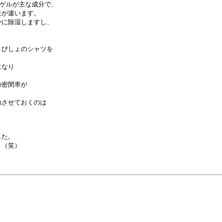
ゲルが主な成分で、

が違います。

に除湿しますし、



びしょのシャツを

なり

密閉率が



させておくのは

た。

（笑）
