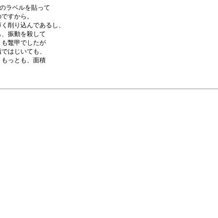
のラベルを貼って

ですから。

く削り込んであるし、

、振動を殺して

も鼈甲でしたが

ではじいても、

もっとも、面積
