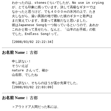
わかったのは、stonesぐらいでしたが。No use in crying

が、とても印象に残っています。決して高級なギターでは

なかったと思うけど、でも４０００ｍの氷河の上で、たき

火しながら、遠い異国の地で聴いた彼のギターと歌声は

まだ覚えています。音楽って素敵だなと思いました。

彼はJapanese Songを一つ知っているというので、あれか

これかと歌って見せたら、なんと、「山羊のお手紙」の歌

でした。Endless Song!って。

お名前 Name：
古都
申し訳ない！

そういえば

nature さんって、確か

山岳部、でしたね

申し訳ない、そちらのほうが遥か先輩でした。

お名前 Name：
古都
＞アウトドア人間だった私には、
