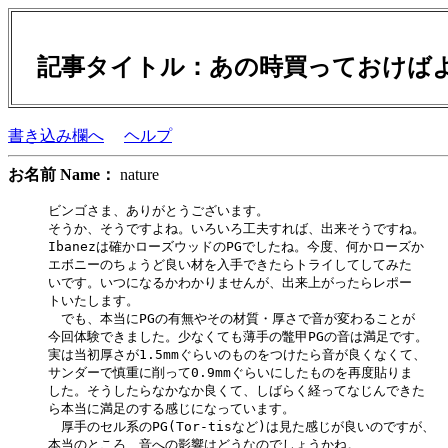
記事タイトル：あの時買っておけばよ
書き込み欄へ
ヘルプ
お名前 Name：
nature
ビンゴさま、ありがとうございます。

そうか、そうですよね。いろいろ工夫すれば、出来そうですね。

Ibanezは確かローズウッドのPGでしたね。今度、何かローズか

エボニーのちょうど良い材を入手できたらトライしてしてみた

いです。いつになるかわかりませんが、出来上がったらレポー

トいたします。

　でも、本当にPGの有無やその材質・厚さで音が変わることが

今回体験できました。少なくても薄手の鼈甲PGの音は満足です。

実は当初厚さが1.5mmぐらいのものをつけたら音が良くなくて、

サンダーで慎重に削って0.9mmぐらいにしたものを再度貼りま

した。そうしたらなかなか良くて、しばらく経ってなじんできた

ら本当に満足のする感じになっています。

　厚手のセル系のPG(Tor-tisなど)は見た感じが良いのですが、

本当のところ、音への影響はどうなのでしょうかね。
