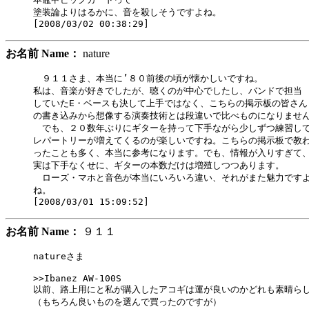
塗装論よりはるかに、音を殺しそうですよね。

お名前 Name：
nature
　９１１さま、本当に’８０前後の頃が懐かしいですね。

私は、音楽が好きでしたが、聴くのが中心でしたし、バンドで担当

していたE・ベースも決して上手ではなく、こちらの掲示板の皆さん

の書き込みから想像する演奏技術とは段違いで比べものになりません
　でも、２０数年ぶりにギターを持って下手ながら少しずつ練習して
レパートリーが増えてくるのが楽しいですね。こちらの掲示板で教わ
ったことも多く、本当に参考になります。でも、情報が入りすぎて、
実は下手なくせに、ギターの本数だけは増殖しつつあります。

　ローズ・マホと音色が本当にいろいろ違い、それがまた魅力ですよ
ね。

お名前 Name：
９１１
natureさま

>>Ibanez AW-100S

以前、路上用にと私が購入したアコギは運が良いのかどれも素晴らし
（もちろん良いものを選んで買ったのですが）
