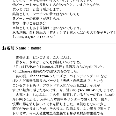
他メーカーもかなり良いものがあったと、いまさらながら

買っとけば、と言う感がします。

結論として、マーチンの音ではないにしても

各メーカーの真剣さが感じられ

材や、作りこみは多分

当時としてもあまり儲けてはいないでしょう。

ある意味、自社製品の「答え」とでも言わんばかりの力作そろいでし
お名前 Name：
nature
　古都さま、ビンゴさま、こんばんは。

　皆さん、さすが、とてもお詳しいのですね。

「T」はTAMAからIbanezに移行する過程のものなのでした。

PGはIbanez独特のAWの形状のものでした。

　あの頃、IbanezのAWシリーズは、バインディング・PGなど

ほとんど出来る限りのパーツを「天然・自然素材で」という

コンセプトもあり、アウトドア人間だった私には、それが

すごい魅力に感じたものです。今、近いのはASTURIASでしょうか。
　古都さま、ちなみに、この冬、所有しているギターのTor-tisの

厚いPGをはがし、入手した本鼈甲をサンダーで薄くして、磨き、

慎重に形を切り抜いてそれを貼りました。当初なじむのに少し

時間がかかりましたが、その後は、以前より、よい響きで鳴って

おります。何も天然素材至高主義でも希少素材崇拝主義でも、
