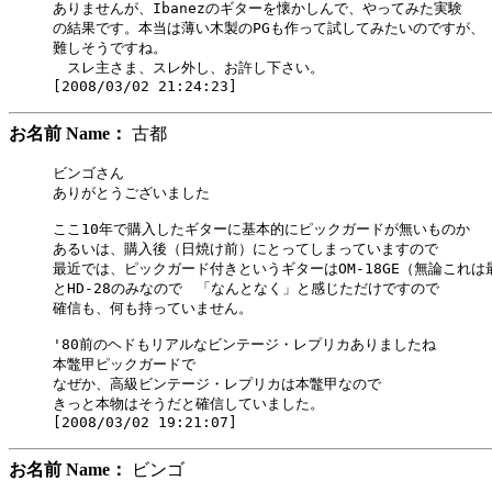
ありませんが、Ibanezのギターを懐かしんで、やってみた実験

の結果です。本当は薄い木製のPGも作って試してみたいのですが、

難しそうですね。

　スレ主さま、スレ外し、お許し下さい。

お名前 Name：
古都
ビンゴさん

ありがとうございました

ここ10年で購入したギターに基本的にピックガードが無いものか

あるいは、購入後（日焼け前）にとってしまっていますので

最近では、ピックガード付きというギターはOM-18GE（無論これは
とHD-28のみなので　「なんとなく」と感じただけですので

確信も、何も持っていません。

'80前のヘドもリアルなビンテージ・レプリカありましたね

本鼈甲ピックガードで

なぜか、高級ビンテージ・レプリカは本鼈甲なので

きっと本物はそうだと確信していました。

お名前 Name：
ビンゴ