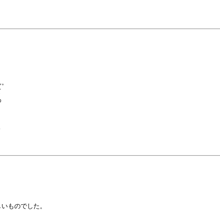
。









いものでした。
