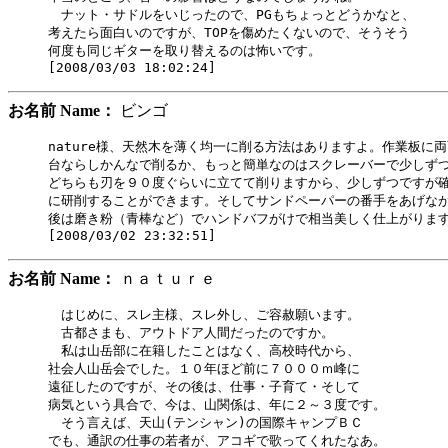
　ナット・サドルをいじったので、PGもちょっとどうかなと、

考えたら面白いのですが、TOPを傷めたくないので、そうそう

何度も同じギターを取り替えるのは怖いです。

お名前 Name：
ビンゴ
nature様、天然木を薄く均一に削る方法はありますよ。作業板に両
台ならしかんなで削るか、もっと簡単なのはスクレーバーで少しずつ
どちらも刃を９０度ぐらいに立てて削りますから、少しずつですが確
に研削することができます。そしてサンドペーパーの番手をあげなが
後は磨き粉（青棒など）でハンドバフがけで相当美しく仕上がります
お名前 Name：
ｎａｔｕｒｅ
　はじめに、スレ主様、スレ外し、ご容赦願います。

　古都さまも、アウトドア人間だったのですか。

　私は山岳部に在籍したことはなく、高校時代から、

社会人山岳会でした。１０年ほど前に７０００ｍ峰に

遠征したのですが、その後は、仕事・子育て・そして

病気という具合で、今は、山関係は、年に２～３度です。

　そう言えば、天山(テンシャン)の国際キャンプＢＣ

でも、通訳の仕事の若者が、アコギで歌ってくれたなあ。
