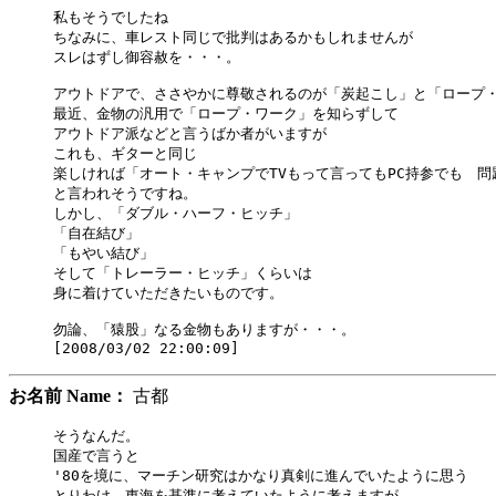
私もそうでしたね

ちなみに、車レスト同じで批判はあるかもしれませんが

スレはずし御容赦を・・・。

アウトドアで、ささやかに尊敬されるのが「炭起こし」と「ロープ・
最近、金物の汎用で「ロープ・ワーク」を知らずして

アウトドア派などと言うばか者がいますが

これも、ギターと同じ

楽しければ「オート・キャンプでTVもって言ってもPC持参でも　問題
と言われそうですね。

しかし、「ダブル・ハーフ・ヒッチ」

「自在結び」

「もやい結び」

そして「トレーラー・ヒッチ」くらいは

身に着けていただきたいものです。

勿論、「猿股」なる金物もありますが・・・。

お名前 Name：
古都
そうなんだ。

国産で言うと

'80を境に、マーチン研究はかなり真剣に進んでいたように思う

とりわけ、東海を基準に考えていたように考えますが
