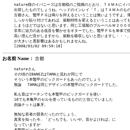
nature様のイバニーズは古都様のご指摘のとおり、ＴＡＭＡにイバ
出荷したものでしょうね。ヘッドのインレイ「Ｔ」はＴＡＭＡのもの
古都さん、鼈甲ＰＧは鳴りを抑えるということは無いようですよ。薄
しっかり貼り付けてあれば、振動特性を変えるということはあっても
しまうほどではないと思います。同じ工場製のブルーベルＷ２０００
非常に迫力のある低音を響かせるギターでした。鼈甲ＰＧを単体で指
高い澄んだ音がしますから、振動を吸収しないと思いますし・・・。
が大きいと悪影響はあるかもしれませんね。

お名前 Name：
古都
natureさん

その頃のIBANEZはTAMAと流れが同じで

そういう本鼈甲のピックガードもあったのでしょう

無論 　TAMAは同じデザインの本鼈甲のピックガードでした。

私も昔はマーチンでも本鼈甲のピックガードを使い

18でも本亀甲のセルを使っているものだと信じていました

勿論ナットは象牙。

無知な若者の賛美だったのでしょう。

真実を知った今、「どっちでも、いいや。音がよければ」に

なっていますが

本鼈甲ピックガードって
