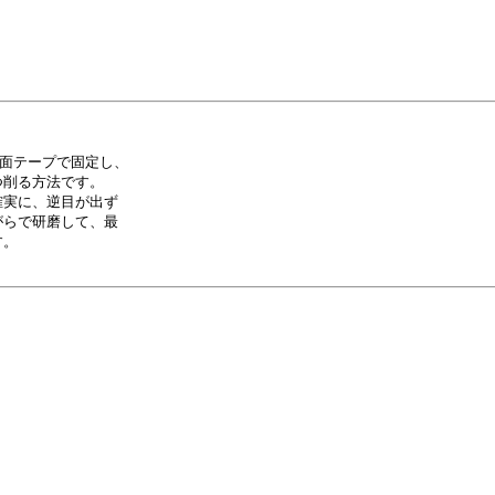
面テープで固定し、

削る方法です。

実に、逆目が出ず

らで研磨して、最

。
