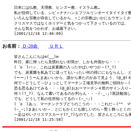
日本には仏教、天理教、ヒンズー教、イスラム教…

私が信仰している、シビィナナハンエフツルリンオーイタイイタイ教
いろんな宗教が存在しているから、↑この宗教はいかにもウサンくさい
クリスマスではなくホリデーと気をつかって下さっているのでは。

そんな気をつかわず、お歳暮下さい。

お名前：
Ｄ-28命
ＵＲＬ
皆さんこんにちはm(__)m

昨日、家に帰ったら見慣れない封筒が、しかも外国から・・・

(゜o゜)ハッ、これは炭素菌の入ったやばいやつか～(?_?)

でも、炭素菌を私あてに送ってもいったい何の得ににもならんし、どうし
(ーー;)うーんまあいいから、誰から来たのかみて見よう、(@_@)ギョ
何で～どうして～ひょっとしてマーチン工場見学の無料ご招待か～(-_
恐る恐るあけてみる・・・(@_@)おおーマーチン４世のサイン入り～)^
何々(?_?)、なんて書いてあるのか判らん・・・(-_-;)英語勉強
でも、どうして私の住所知ってるの～(~_~;)

(゜o゜)あっ、マーチンクラブどうのこうの・・・これだ～(^^ゞマ
(~_~;)まあいいか～、とにもかくにも嬉しいのら～暫く飾っとくの
一足はやいクリスマスカード(?_?)なのでした、皆さんところにも来ま