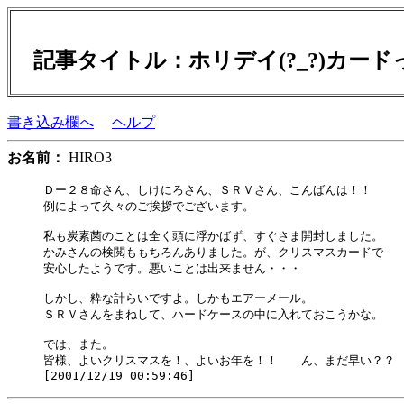
記事タイトル：ホリデイ(?_?)カード
書き込み欄へ
ヘルプ
お名前：
HIRO3
Ｄー２８命さん、しけにろさん、ＳＲＶさん、こんばんは！！

例によって久々のご挨拶でございます。

私も炭素菌のことは全く頭に浮かばず、すぐさま開封しました。

かみさんの検閲ももちろんありました。が、クリスマスカードで

安心したようです。悪いことは出来ません・・・

しかし、粋な計らいですよ。しかもエアーメール。

ＳＲＶさんをまねして、ハードケースの中に入れておこうかな。

では、また。

皆様、よいクリスマスを！、よいお年を！！　　ん、まだ早い？？
