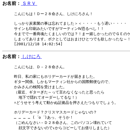
お名前：
ＳＲＶ
こんにちは！Ｄー２８命さん、しけにろさん！

しっかり炭素菌の事は忘れてました＞＜・・・・もう遅い・・・・

サインも印刷みたいですがマーティンⅣ恐るべし！！

今までで一番商魂たくましいのでは？！まー嬉しかったのでＧＥのケ
しまってあります。ボクとしてはおまけひとつでも欲しかったな～！
お名前：
しけにろ
こんにちは、Ｄ－２８命さん。

昨日、私の家にもホリデーカードが届きました。

ギター関係、しかもマーティン社からの国際郵便なので、

かみさんの検閲を受けました。

（最近、ギターぎた～って言わなくなったと思ったら

  地下で隠れてオーダーしてるな！）

↑どうせそう考えて動かぬ証拠品を押さえたつもりでしょう。

ホリデーカード？クリスマスカードじゃないの？

… … … … (゜o゜)あっ、そうか！

（ごめんなさい－Ｄ２８命さん、このパソコン壊れていて

  顔文字できないので↓からコピーしてお借りしました）
