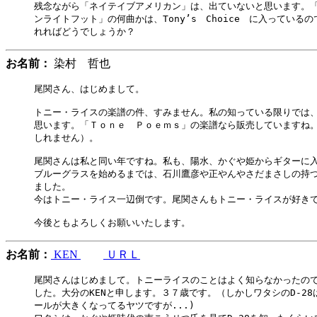
残念ながら「ネイテイブアメリカン」は、出ていないと思います。「
ンライトフット」の何曲かは、Tony’s　Choice　に入っているの
お名前：
染村 哲也
尾関さん、はじめまして。

トニー・ライスの楽譜の件、すみません。私の知っている限りでは、
思います。「Ｔｏｎｅ　Ｐｏｅｍｓ」の楽譜なら販売していますね。
しれません）。

尾関さんは私と同い年ですね。私も、陽水、かぐや姫からギターに入
ブルーグラスを始めるまでは、石川鷹彦や正やんやさだまさしの持つ
ました。

今はトニー・ライス一辺倒です。尾関さんもトニー・ライスが好きで
お名前：
KEN
ＵＲＬ
尾関さんはじめまして。トニーライスのことはよく知らなかったので
した。大分のKENと申します。３７歳です。（しかしワタシのD-28
ールが大きくなってるヤツですが...)
