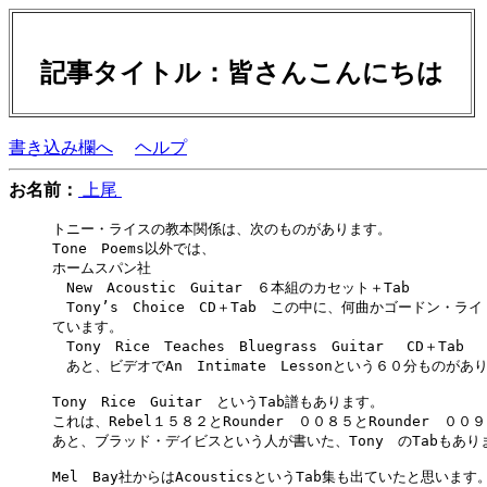
記事タイトル：皆さんこんにちは
書き込み欄へ
ヘルプ
お名前：
上尾
トニー・ライスの教本関係は、次のものがあります。

Tone　Poems以外では、

ホームスパン社

　New　Acoustic　Guitar　６本組のカセット＋Tab

　Tony’s　Choice　CD＋Tab　この中に、何曲かゴードン・ラ
ています。

　Tony　Rice　Teaches　Bluegrass　Guitar　 CD＋Tab

　あと、ビデオでAn　Intimate　Lessonという６０分ものがあり
Tony　Rice　Guitar　というTab譜もあります。

これは、Rebel１５８２とRounder　００８５とRounder　００９
あと、ブラッド・デイビスという人が書いた、Tony　のTabもありま
Mel　Bay社からはAcousticsというTab集も出ていたと思います。