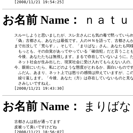
お名前 Name：
ｎａｔ
スルーしようと思いましたが、スレ主さんにも気の毒で黙っていられ
「偽」古都さん、あなたは最低です。人のＨＮを語って、古都さんが
まで出没して「荒らす」。そして、「まりばな」さん、あなたも同様
　もっとも、その自覚があってやっている「確信犯」だと言うことも
　今後、あなたたちは無視します。まるで存在していないように。た
　ネット社会が生み出した、現実社会に受け入れてもらえない人の、
今、眼前にいたら、私にどのような態度がとれるか、面白いものです
　ふだん、あまり、ネット上では怒りの感情は抑えていますが、この
　繰り返します。「今後、あなた（方）は存在していないものと見な
　さみしいですねえ。

お名前 Name：
まり
古都さんは筋が通ってます

皮被って臭いですけどね
