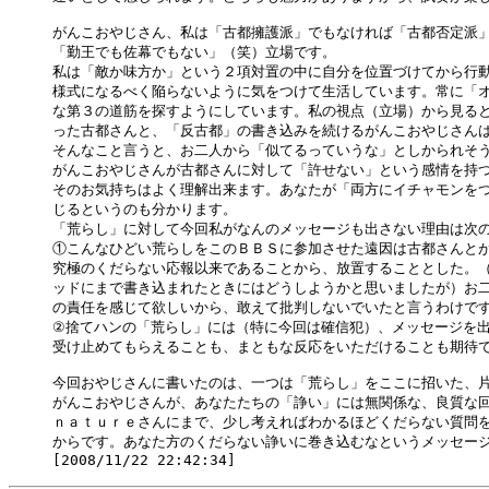
がんこおやじさん、私は「古都擁護派」でもなければ「古都否定派」
「勤王でも佐幕でもない」（笑）立場です。

私は「敵か味方か」という２項対置の中に自分を位置づけてから行動
様式になるべく陥らないように気をつけて生活しています。常に「オ
な第３の道筋を探すようにしています。私の視点（立場）から見ると
った古都さんと、「反古都」の書き込みを続けるがんこおやじさんは
そんなこと言うと、お二人から「似てるっていうな」としかられそう
がんこおやじさんが古都さんに対して「許せない」という感情を持つ
そのお気持ちはよく理解出来ます。あなたが「両方にイチャモンをつ
じるというのも分かります。

「荒らし」に対して今回私がなんのメッセージも出さない理由は次の
①こんなひどい荒らしをこのＢＢＳに参加させた遠因は古都さんとが
究極のくだらない応報以来であることから、放置することとした。（
ッドにまで書き込まれたときにはどうしようかと思いましたが）お二
の責任を感じて欲しいから、敢えて批判しないでいたと言うわけです
②捨てハンの「荒らし」には（特に今回は確信犯）、メッセージを出
受け止めてもらえることも、まともな反応をいただけることも期待で
今回おやじさんに書いたのは、一つは「荒らし」をここに招いた、片
がんこおやじさんが、あなたたちの「諍い」には無関係な、良質な回
ｎａｔｕｒｅさんにまで、少し考えればわかるほどくだらない質問を
からです。あなた方のくだらない諍いに巻き込むなというメッセージ