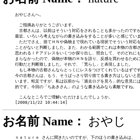
おやじさんへ。

　ご指摘ありがとうございます。

　古都さんは、以前はそういう対応をされることも多かったのですが
最近、いろいろ考えながらの書き込みをすることが多いと感じていま
　ただでさえ、捨てＨＮや偽物まで現れている現状でそういう対応を
ことがないと判断しました。また、わかる範囲でこれは本物の古都さ
思われるＩＰアドレスをいくつか探り出し、照合して、そのどれにも
まらなかったので、偽物が本物のＨＮを語り、反感を買わせるために
行動だと判断致しました。それで、「荒らし」と表現しました。　

　もし本物の古都さんならとっくにレスをつけてくれているはずです
今の古都さんは、もう、そうばっさり切り捨てる書き方はしないと思
います。蛇足ですが、私は以前から「過去ログを見ろ」的な意見には
的です。今回の「ちあきさん」のような書き込みなら素敵ですね。

　こんなところでご理解いただけましたでしょうか。　

お名前 Name：
おや
ｎａｔｕｒｅ さんに聞きたいのですが、下のほうの書き込みは、
