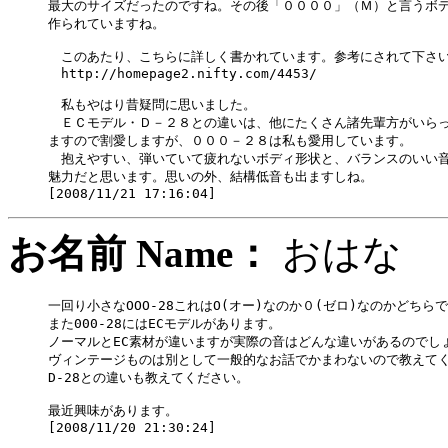
最大のサイズだったのですね。その後「００００」（Ｍ）と言うボデ
作られていますね。

　このあたり、こちらに詳しく書かれています。参考にされて下さい
　http://homepage2.nifty.com/4453/

　私もやはり昔疑問に思いました。

　ＥＣモデル・Ｄ－２８との違いは、他にたくさん諸先輩方がいらっ
ますので割愛しますが、０００－２８は私も愛用しています。

　抱えやすい、弾いていて疲れないボディ形状と、バランスのいい音
魅力だと思います。思いの外、結構低音も出ますしね。

お名前 Name：
おは
一回り小さなOOO-28これはO(オー)なのか０(ゼロ)なのかどちらで
また000-28にはECモデルがあります。

ノーマルとEC素材が違いますが実際の音はどんな違いがあるのでしょ
ヴィンテージものは別として一般的なお話でかまわないので教えてく
D-28との違いも教えてください。

最近興味があります。
