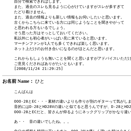
自分で検索できればします。

また、過去のスレも見るように心がけていますがスレが多すぎて

たどり着けません。

また、過去の情報よりも新しい情報もお伺いしたいと思います。

古くからこちらに来ている方には同じようなことを聞きやがって

と思われる方もいるでしょう。

そう思った方はそっとしておいてください。

私以外にも初心者がいっぱい見に来ていると思います。

マーチンファンが1人でも多くできれば楽しく思います。

ネット上だけのお付き合いになるのがほとんだと思います。

これからもしょうも無いことを聞くと思いますがアドバイスいただけ
ご意見くださればありがたいともいます。

お名前 Name：
ひと
こんばんは

OOO-28とEC・・・素材の違いよりも作りが別のギターって気がしま
音的にはD-28とHD28Vの違いと似てると思うんですが、D-28とHD2
OOO-28とECだと、皆さんが仰るようにネックグリップがかなり違い
あ・・　音の違いでしたね。。。
