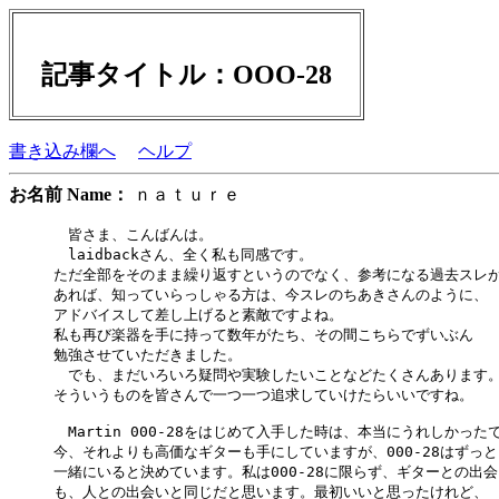
記事タイトル：OOO-28
書き込み欄へ
ヘルプ
お名前 Name：
ｎａｔｕｒｅ
　皆さま、こんばんは。

　laidbackさん、全く私も同感です。

ただ全部をそのまま繰り返すというのでなく、参考になる過去スレが
あれば、知っていらっしゃる方は、今スレのちあきさんのように、

アドバイスして差し上げると素敵ですよね。

私も再び楽器を手に持って数年がたち、その間こちらでずいぶん

勉強させていただきました。

　でも、まだいろいろ疑問や実験したいことなどたくさんあります。
そういうものを皆さんで一つ一つ追求していけたらいいですね。

　Martin 000-28をはじめて入手した時は、本当にうれしかったで
今、それよりも高価なギターも手にしていますが、000-28はずっと

一緒にいると決めています。私は000-28に限らず、ギターとの出会
も、人との出会いと同じだと思います。最初いいと思ったけれど、
