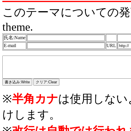
このテーマについての発言をどう
theme.
氏名:Name
E-mail
URL
※
半角カナ
は使用しない
けします。
※
改行は自動では行われ