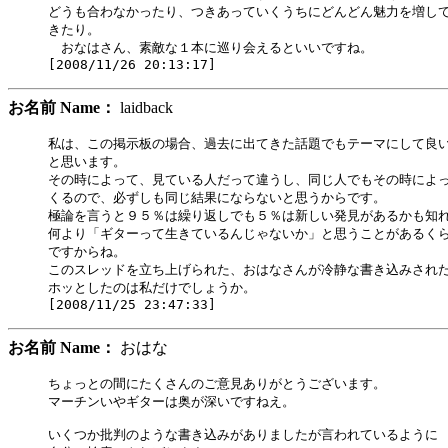
どうも合わなかったり、つきあっていくうちにどんどん魅力を増して
きたり。

　おなはさん、素敵な１本に巡り会えるといいですね。

お名前 Name：
laidback
私は、この掲示板の場合、過去に出てきた話題でもテーマにして良い
と思います。

その時によって、見ている人だって違うし、同じ人でもその時によっ
くるので、必ずしも同じ結果にならないと思うからです。

極論を言うと９５％は繰り返しでも５％は新しい発見があるかも知れ
何より「ギターって生きているんじゃないか」と思うことがあるくら
ですからね。

このスレッドを立ち上げられた、おはなさんが冷静な書き込みされた
ホッとしたのは私だけでしょうか。

お名前 Name：
おはな
ちょっとの間にたくさんのご意見ありがとうございます。

マーチンいやギターは奥が深いですねえ。

いくつか批判のような書き込みがありましたが言われているように
