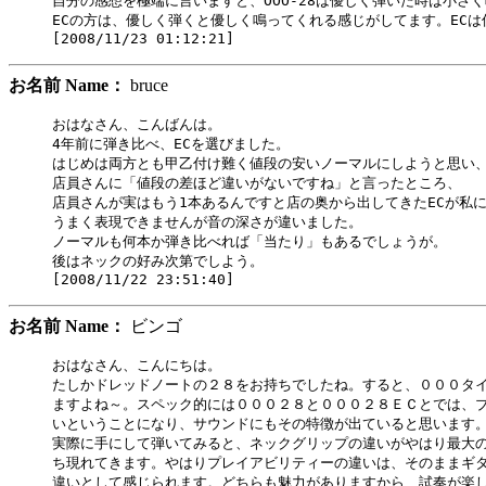
自分の感想を極端に言いますと、OOO-28は優しく弾いた時は小さく
ECの方は、優しく弾くと優しく鳴ってくれる感じがしてます。ECは
お名前 Name：
bruce
おはなさん、こんばんは。

4年前に弾き比べ、ECを選びました。

はじめは両方とも甲乙付け難く値段の安いノーマルにしようと思い、
店員さんに「値段の差ほど違いがないですね」と言ったところ、

店員さんが実はもう1本あるんですと店の奥から出してきたECが私に
うまく表現できませんが音の深さが違いました。

ノーマルも何本か弾き比べれば「当たり」もあるでしょうが。

後はネックの好み次第でしよう。

お名前 Name：
ビンゴ
おはなさん、こんにちは。

たしかドレッドノートの２８をお持ちでしたね。すると、０００タイ
ますよね～。スペック的には０００２８と０００２８ＥＣとでは、ブ
いということになり、サウンドにもその特徴が出ていると思います。
実際に手にして弾いてみると、ネックグリップの違いがやはり最大の
ち現れてきます。やはりプレイアビリティーの違いは、そのままギタ
違いとして感じられます。どちらも魅力がありますから、試奏が楽し