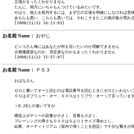
立場がまったくわかりません

たんに、両方にいちゃもんつけているみたいです。

やはり、他人を批判するには、まず己の立場を明確にしなければ意味
あちらも悪い、こちらも悪いでは、それこそまたこの掲示板が荒れる
お名前 Name：
おやじ
ビンゴさん俺にはあなたが何を言いたいのか理解できません

古都擁護派なのか、否定派なのかもまったくわかりません

お名前 Name：
ＰＳ３
おはなさん、

ゼロと書いてオーと読むのは電話番号を読むときにゼロといわないこ
００はダブリュー・オー、０００はトリプウ・オーって言っています
＞D-28との違いですが、

構造上ボディーの容量が小さく、音量も小さく、

ブレーシングの厚さも０００はＤより１サイズ薄めとし、

結果、オーディトリアム（室内で弾くことを想定）で十分な響きが得