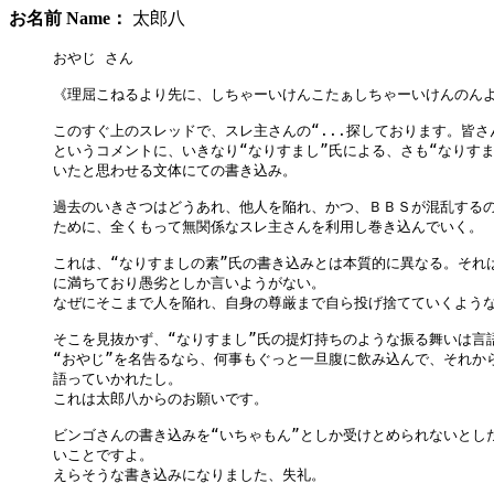
お名前 Name：
太郎八
おやじ さん

《理屈こねるより先に、しちゃーいけんこたぁしちゃーいけんのんよ
このすぐ上のスレッドで、スレ主さんの“...探しております。皆さん
というコメントに、いきなり“なりすまし”氏による、さも“なりすま
いたと思わせる文体にての書き込み。

過去のいきさつはどうあれ、他人を陥れ、かつ、ＢＢＳが混乱するの
ために、全くもって無関係なスレ主さんを利用し巻き込んでいく。

これは、“なりすましの素”氏の書き込みとは本質的に異なる。それは
に満ちており愚劣としか言いようがない。

なぜにそこまで人を陥れ、自身の尊厳まで自ら投げ捨てていくような
そこを見抜かず、“なりすまし”氏の提灯持ちのような振る舞いは言語
“おやじ”を名告るなら、何事もぐっと一旦腹に飲み込んで、それから
語っていかれたし。

これは太郎八からのお願いです。

ビンゴさんの書き込みを“いちゃもん”としか受けとめられないとした
いことですよ。

えらそうな書き込みになりました、失礼。
