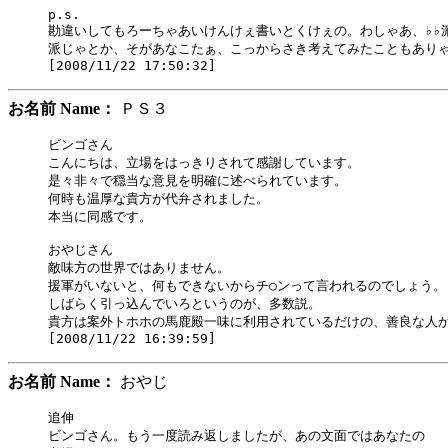
p.s.

勘違いしてもろーちゃあいけんけぇ書いとくけぇの。わしゃあ、♭♭派
派じゃとか、そがあなこたぁ、こっからさき考えてみたこともありゃ
お名前 Name：
ＰＳ３
ビンゴさん

こんにちは、立場をはっきりされて感謝しています。

是々非々で穏当な意見を明確に述べられています。

何時も温厚な貴方が代弁されました。

本当に同感です。

おやじさん

敵味方の世界ではありません。

援軍がいないと、何もできないからチ○ンって言われるのでしょう。

しばらく引っ込んでいろというのが、多数説。

貴方は案外トホホの馬鹿殿一味に利用されているだけの、善良な人か
お名前 Name：
おやじ
追伸

ビンゴさん。もう一度読み返しましたが、あの文面ではあなたの
