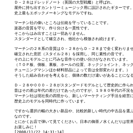
Ｄ－２８はドレッドノート（英国の大型戦艦）と呼ばれ、

屋外に持ち出すカントリーミュージック用に設計されたギターです。
史上最もエポックメーキングなモデルですね。

マーチン社の偉いところは伝統を守っていることです。

楽器の音質を守り、作り分ける一貫性です。

そこからはみ出すことは一切ありません。

スタンダードとして確立され、他社から模倣され続けます。

マーチンの２８系の音質は０－２８からＤ－２８まで全く変わりませ
確立された意匠（スタイル２８）を採用し、同じ素性の音です。

その上にモデルごとに巧みな音作りの使い分けがなされています。

（ＴＯＰ板、側板、裏板、ホールの位置、ネックジョイント、ネック
チューニングマシンほか材料部品によって音は全部変わります。）

そうした組み合わせを考えると、個体の数だけ違いがあることになる
Ｄ－２８や０００－２８がスタンダードモデルとして歴史的に作られ
昔はその差は年代の差だけであったのですが、１９８０年代の不況を
マーチン社は現社長の四世から、新しいマーケティング手法を経営に
歴史上のモデルを同時代に作っています。

ですから選択の幅の大きい新品や、比較的新しい時代の中古品を選ぶ
なのです。

とにかくお店で弾いて見てください。日本の御茶ノ水くんだりは世界
お楽しみに！
