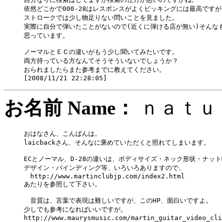
依然どこかで000-28はレスポンスがよくピッキングには最高ですが

ストロークでは少し物足りない問いことを見ました。

実際に自分で弾いたことがないので(近くに弾ける店が無い)そんなも
思っています。

ノーマルとＥＣの違いがもう少し聞いてみたいです。

両方持っている方なんてそうそういないでしょうか？

おられましたらまた参考までに教えてください。

お名前 Name：
ｎａｔ
おはなさん、こんばんは。

laicbackさん、そんなに褒めていただくと照れてしまいます。

ECとノーマル、D-28の違いは、ボディサイズ・ネック形状・ナット
デザイン・バインディング等、いろいろありますので、

　http://www.martinclubjp.com/index2.html

あたりを参照して下さい。

　音質は、言葉で表現は難しいですが、このHP、面白いですよ。

少しでも参考になればいいですが。

http://www.maurysmusic.com/martin_guitar_video_cli