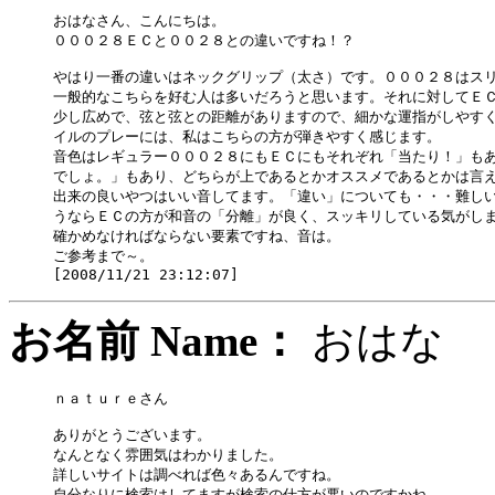
おはなさん、こんにちは。

０００２８ＥＣと００２８との違いですね！？

やはり一番の違いはネックグリップ（太さ）です。０００２８はスリ
一般的なこちらを好む人は多いだろうと思います。それに対してＥＣ
少し広めで、弦と弦との距離がありますので、細かな運指がしやすく
イルのプレーには、私はこちらの方が弾きやすく感じます。

音色はレギュラー０００２８にもＥＣにもそれぞれ「当たり！」もあ
でしょ。」もあり、どちらが上であるとかオススメであるとかは言え
出来の良いやつはいい音してます。「違い」についても・・・難しい
うならＥＣの方が和音の「分離」が良く、スッキリしている気がしま
確かめなければならない要素ですね、音は。

ご参考まで～。

お名前 Name：
おは
ｎａｔｕｒｅさん

ありがとうございます。

なんとなく雰囲気はわかりました。

詳しいサイトは調べれば色々あるんですね。

自分なりに検索はしてますが検索の仕方が悪いのですかね。
