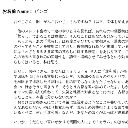
お名前 Name：
ビンゴ
おやじさん、旧「がんこおやじ」さんですね？（以下、文体を変えま
　他のスレッド含めて一連のやりとりを見れば、あれらの中傷投稿は
「荒らし」であることは瞭然だ。そんなことはあなたも分かっている
　もっとも、あの「荒らし」は程度こそひどいが古都さん（過去の別
のやってきたことを雛型にしており、確信的な行為だと推測している
には「わざとＢＢＳ参加者の荒らしに対する憎悪」をあおり立て、こ
んの過去の書き込みの問題性を、誇張・増幅させてみせるという効果
らしてはいると、私は思う。

ただし、おやじさん、あなたはｎａｔｕｒｅ さんに「違和感」があ
で因縁をつけられる立場じゃないぞ。大阪城公園云々のやりとりで、
を極限まで追求した片割れは、他の誰でもなくあなたじゃないか。あ
会いに行きそうな書き方で、そうとう古都を追い詰めていたよ。しか
キャンの言い訳で終わって、失笑と軽蔑の対象となったのは、古都さ
ったことを、本当に分からないのか？

　おまけに古都さんについて今後は無視するようなことを書いていた
んなあなただが、やはり相変わらず、荒らしの片棒担ぐような形で書
いるくせに、何が「違和感」なんだ。あなたのほうがよっぽど違和感
いいか、くだらない言いがかりで周囲の人にまで「カラム」のはやめ