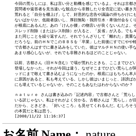
今回の荒らしには、私は言い分と動機を感じているよ。それは古都さ
質問者や返答者を見当違いな観点から非難したり全否定に近い書き方
荒れると「自分を棚上げ」して、好意的な忠告や議論の持ちかけにも
ないばかりか、低能者扱いし、厚顔無恥・我田引水・牽強付会をくり
が根底にあるんだ。あの「けんか腰」の物言いが良くないんだよ。そ
スレッド削除（またはレス削除）が入ると、「反省」が入る。でも４
また同じことを繰り返すんだ。それでうんざりして「離れた」貴重な
だろうな。前のＨＮでこのＢＢＳを「卒業」した前後にすでにやや軽
で古都さんはすでに書き込みをしていた。彼はマルチＨＮの使い手な
あまり感心しないが、それでも非難されるほどのことじゃない。

以前、古都さん（旧ＨＮ含む）で場が荒れたときも、ここまでひどい
登場しなかった。それが今回は違う。なぜそこまでひどい荒らしが関
ッドにまで敢えて書き込むようになったのか。根底にはもちろん本人
に原因があると、私も考えている。しかし彼はいまじっと、誹謗ばか
にも堪えているじゃないか。そのこともあなたはわからないのか？

ｎａｔｕｒｅ さんは書き込みの「記述内容」で古都さんと「荒らし
いる訳じゃない。私はそれがよく分かる。古都さんは「荒らし」が目
だから、ときどき、「好いところ」も見せてくれるんだ。むしろそう
の本質だと私は思う。

お名前 Name：
natur