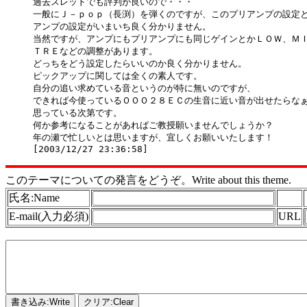
過去スレッドでも評判が良いので・・・

一般にＪ－ｐｏｐ（長渕）を弾くのですが、このプリアンプの設定と
アンプの設定がいまいち良く分かりません。

当然ですが、アンプにもプリアンプにも同じゲインとかＬＯＷ、ＭＩ
ＴＲＥなどの調整があります。

どっちをどう設定したらいいのか良く分かりません。

ピックアップに関しては全くの素人です。

自分の追い求めている音というのが特に無いのですが、

できれば今使っているＯＯＯ２８ＥＣの生音に近い音が出せたらなぁ
思っている次第です。

何か参考になることがあればご教授願いませんでしょうか？

年の瀬で忙しいとは思いますが、宜しくお願いいたします！

このテーマについての発言をどうぞ。Write about this theme.
氏名:Name
E-mail(入力必須)
URL