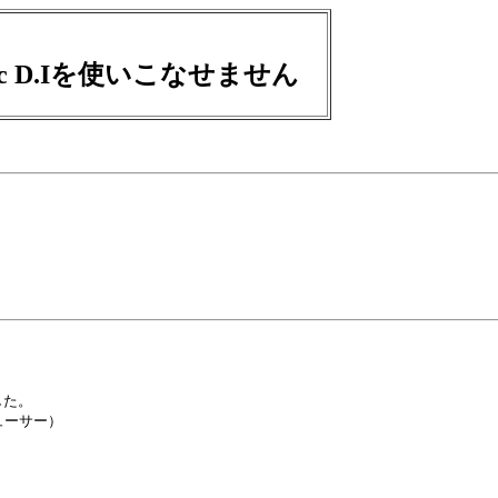
ustic D.Iを使いこなせません
た。

ューサー）
