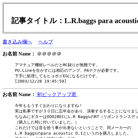
記事タイトル：L.R.baggs para aco
書き込み欄へ
ヘルプ
お名前 Name：
＠＠＠＠＠
アマチュア機材レベルだとMC録りが無難です。

PU.Lineを生かすには相応のアンプ、PAテクが必要です。

下手に処理してもヒョボイEGになるだけです。

お名前 Name：
初ピックアップ君
今年ももうすぐおわりになりますね！

実は私事ですが３０日に忘年会があり、演奏するすることになりまし
ちなみにギターはOOO28ECにL.R BaggsのRT（リボントランスデ
（購入した時に付いていました。）

これだけでは音を拾う事が出来ないということで、同メーカーの

L.R baggsのpara acoustic D.Iというのを購入しました。
