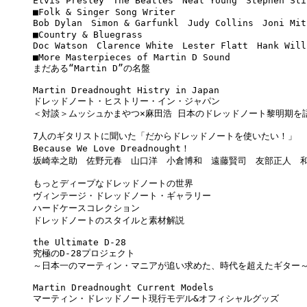
Elvis Presley　The Beatles　Neal Young　Stephen Sti
■Folk & Singer Song Writer　 

Bob Dylan　Simon & Garfunkl　Judy Collins　Joni Mit
■Country & Bluegrass 

Doc Watson　Clarence White　Lester Flatt　Hank Will
■More Masterpieces of Martin D Sound 

まだある“Martin D”の名盤 

Martin Dreadnought Histry in Japan 

ドレッドノート・ヒストリー・イン・ジャパン 

＜対談＞ムッシュかまやつ×麻田浩 日本のドレッドノート黎明期を語
7人のギタリストに聞いた「だからドレッドノートを使いたい！」 

Because We Love Dreadnought！ 

坂崎幸之助　佐野元春　山口洋　小倉博和　遠藤賢司　友部正人　和田
もっとディープなドレッドノートの世界 

ヴィンテージ・ドレッドノート・ギャラリー 

ハードケースコレクション 

ドレッドノートのスタイルと素材解説 

the Ultimate D-28 

究極のD-28プロジェクト 

～日本一のマーティン・マニアが追い求めた、時代を超えたギター～ 
Martin Dreadnought Current Models 

マーティン・ドレッドノート現行モデル&オフィシャルグッズ 
