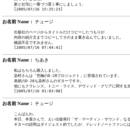
家と社宅に一冊づつ置く事にしましょう。

お名前 Name：
チュージ
出版社のページからタイトルだけコピーしたつもりが

内容の紹介文までコピーしてそのまま書き込んでしまいました。

確認不足ですみません。

お名前 Name：
ちあき
私はもちろん購入しました。

染村さんは「究極のD-28プロジェクト」に登場されています。

表紙のD-28も染村さんのギターですネ。

他にもクラレンス、トニー・ライス、デヴィッド・グリアに関する文
お名前 Name：
チュージ
こんばんわ。

本日、本屋さんで、えい出版発行「ザ・マーティン・サウンド」なる
ギターの説明はダイジェスト的でしたが、ドレッドノートファンには