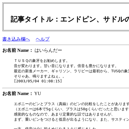
記事タイトル：エンドピン、サドル
書き込み欄へ
ヘルプ
お名前 Name：
はいらんだー
ＴＵＳＱの象牙をお勧めします。

音が変わります。甘い音になります。倍音も豊かになります。

最近の新進メーカー、ギャリソン、ラリビーは最初から、TUSQの象
そりゃあ、鳴りますよねぇ。。

お名前 Name：
YU
エボニーのピンとブラス（真鍮）のピンの比較をしたことがあります
（エボニーは6本で5gくらい、ブラスは50gくらいだったと思います
感覚的なものなので、あまり定量的な話ではありませんが、

まず、重いピンをつけると低音が出るようになり、また、サスティン
一方、倍音は少し控えめになるように感じました。
