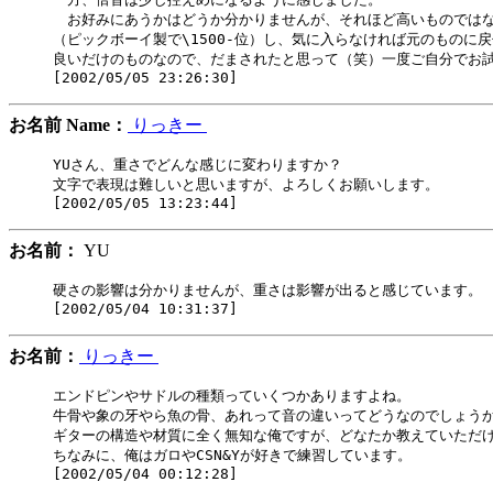
　お好みにあうかはどうか分かりませんが、それほど高いものではな
（ピックボーイ製で\1500-位）し、気に入らなければ元のものに戻
良いだけのものなので、だまされたと思って（笑）一度ご自分でお試
お名前 Name：
りっきー
YUさん、重さでどんな感じに変わりますか？

文字で表現は難しいと思いますが、よろしくお願いします。

お名前：
YU
硬さの影響は分かりませんが、重さは影響が出ると感じています。

お名前：
りっきー
エンドピンやサドルの種類っていくつかありますよね。

牛骨や象の牙やら魚の骨、あれって音の違いってどうなのでしょうか
ギターの構造や材質に全く無知な俺ですが、どなたか教えていただけ
ちなみに、俺はガロやCSN&Yが好きで練習しています。
