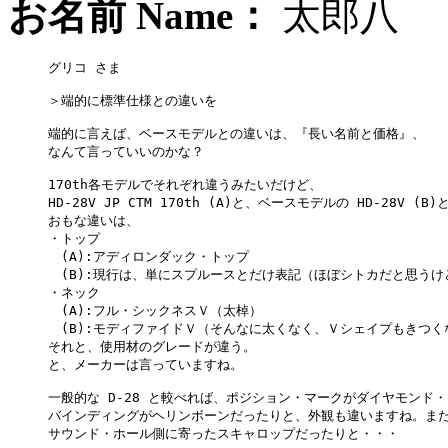
お名前 Name：
太郎
グリコ さま

＞端的に標準仕様との違いを

端的に言えば、ベースモデルとの違いは、『長い名前と価格』、

なんて言っていいのかな？

170th各モデルでそれぞれ違うみたいだけど、

HD-28V JP CTM 170th (A)と、ベースモデルの HD-28V (B
おもな違いは、

・トップ

　(A):アディロンダック・トップ

　(B):現行は、単にスプルースとだけ表記（ほぼシトカだと思うけ
・ネック

　(A):フル・シックネスＶ（太棹）

　(B):モディファイドＶ（そんなに太くなく、Ｖシェイプもきつくな
それと、使用材のグレードが違う。

と、メーカーは言っていますね。

一般的な D-28 と較べれば、ポジション・マークがダイヤモンド・
バインディングがヘリンボーンだったりと、外観も違いますね。また
サウンド・ホール側に寄ったスキャロップだったりと・・・
