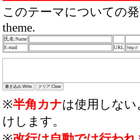
このテーマについての発言をどう
theme.
氏名:Name
E-mail
URL
※
半角カナ
は使用しない
けします。
※
改行は自動では行われ