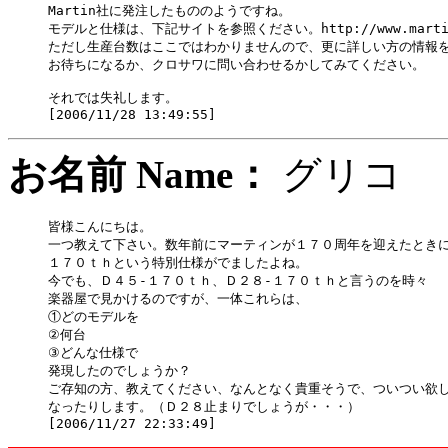
Martin社に発注したもののようですね。

モデルと仕様は、下記サイトを参照ください。http://www.martinclub
ただし生産台数はここではわかりませんので、更に詳しい方の情報を
お待ちになるか、クロサワに問い合わせるかしてみてください。

それでは失礼します。

お名前 Name：
グリ
皆様こんにちは。

一つ教えて下さい。数年前にマーティンが１７０周年を迎えたときに
１７０ｔｈという特別仕様がでましたよね。

今でも、Ｄ４５-１７０ｔｈ、Ｄ２８-１７０ｔｈと言うのを時々

楽器屋で見かけるのですが、一体これらは、

①どのモデルを

②何台

③どんな仕様で

発現したのでしょうか？

ご存知の方、教えてください、なんとなく貴重そうで、ついつい欲し
なったりします。（Ｄ２８止まりでしょうが・・・）
