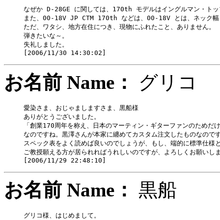
なぜか D-28GE に関しては、170th モデルはイングルマン・ト
また、00-18V JP CTM 170th などは、00-18V とは、ネック
ただ、ワタシ、地方在住につき、現物にふれたこと、ありません。

弾きたいな～。

失礼しました。

お名前 Name：
グリ
愛染さま、おじゃましますさま、黒船様

ありがとうございました。

「創業170周年を称え、日本のマーティン・ギターファンのためだけ
なのですね。黒澤さんが本家に纏めてカスタム注文したものなのです
スペック表をよく読めば良いのでしょうが、もし、端的に標準仕様と
ご教授願える方が居られればうれしいのですが、よろしくお願いしま
お名前 Name：
黒船
グリコ様、はじめまして。
