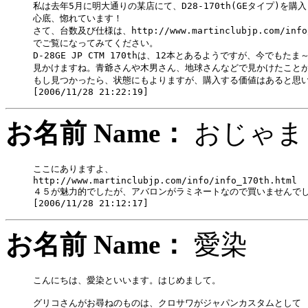
私は去年5月に明大通りの某店にて、D28-170th(GEタイプ)を購
心底、惚れています！

さて、台数及び仕様は、http://www.martinclubjp.com/info/i
でご覧になってみてください。

D-28GE JP CTM 170thは、12本とあるようですが、今でもた
見かけますね。青爺さんや木男さん、地球さんなどで見かけたことが
もし見つかったら、状態にもよりますが、購入する価値はあると思い
お名前 Name：
おじゃ
ここにありますよ、

http://www.martinclubjp.com/info/info_170th.html

４５が魅力的でしたが、アバロンがラミネートなので買いませんでし
お名前 Name：
愛染
こんにちは、愛染といいます。はじめまして。

グリコさんがお尋ねのものは、クロサワがジャパンカスタムとして
