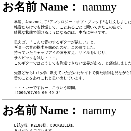
お名前 Name：
namm
早速、Amazonにて"アンソロジー・オブ・ブレッド"を注文しました
雑音だらけでも我慢して、ことあるごとに聞いてきたこの曲が、

綺麗な状態で聞けるようになるのは、本当に幸せです。

思えば、「こんな音のするギターが欲しい」と、

ギターの音の探求を始めたのが、この曲でした。

持っていたキャッツアイの弦を変え、サドルをいじり、

サムピックを試し・・・。

このギターではどうしても到達できない世界がある、と痛感しました
先ほどからLily様に教えていただいたサイトで得た歌詞を見ながら聞
昔のことをあれこれと思い出しています。

・・・いーですねー、こういう時間。

お名前 Name：
namm
Lily様、KZ180様、DUCKBILL様、

ありがとうございます。
