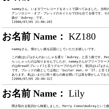
nammyさん、いまタワーレコードをネットで調べてみました。当時の
アンソロジー・オブ・ブレッドのタイトルでCDも出てる様です。その
曲が「Aubrey」です。

お名前 Name：
KZ18
nammyさん、懐かしい曲を話題にしていただき嬉しいです。

この曲はLilyさんのおっしゃる通り「Aubrey」と言う曲です。Perr
らっしゃったのは知りませんでしたが、nammyさんがブリーフケース
のはBread(ブレッド)と言うグループのものです。歌詞はLilyさん
です。ブレッドの曲としては他に「Guitar man」や「If」と言う
あります。私はいまだに時々彼らの曲を聞いては昔を懐かしんでおり
お名前 Name：
Lily
聞き取れる歌詞から検索しました。Perry ComoのAubreyという曲