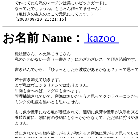
で作ってたら私のマーチンは美しいピックガードに

なってたでしょうね。もちろん作ってませーん！

（亀好きの友人のとこで元気にしてます。）

お名前 Name：
kazoo
魔法蟹さん、木更津こうじさん

私のたわいない一言（一書き？）にわざわざレスして頂き恐縮です。
書き込んでから、「ひょっとしたら波紋があるかなぁ？」って思って
若干書き加えて頂きます。

まず私はヴェジタリアンではありません。

牛肉も食べれば、マグロも食べます。

管理捕鯨されていて、密漁は無いだろうと思ってクジラベーコンだっ
ミンクの毛皮を酷いとも思いません。

もし象や鼈甲になる亀が養殖されて、適切に象牙や鼈甲が入手出来る
養殖以前に、別に何の条約にも引っかからなくて、ただ単に狩りや漁
ません。

禁止されている物を欲しがる人が増えると密漁に繋がると思っていま