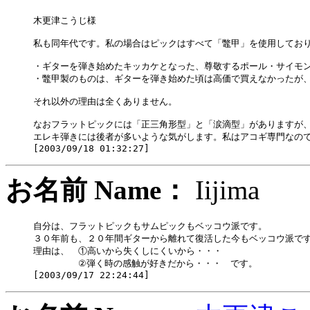
木更津こうじ様

私も同年代です。私の場合はピックはすべて「鼈甲」を使用しており
・ギターを弾き始めたキッカケとなった、尊敬するポール・サイモン
・鼈甲製のものは、ギターを弾き始めた頃は高価で買えなかったが、
それ以外の理由は全くありません。

なおフラットピックには「正三角形型」と「涙滴型」がありますが、
エレキ弾きには後者が多いような気がします。私はアコギ専門なので
お名前 Name：
Iijim
自分は、フラットピックもサムピックもベッコウ派です。

３０年前も、２０年間ギターから離れて復活した今もベッコウ派です
理由は、　①高いから失くしにくいから・・・

　　　　　②弾く時の感触が好きだから・・・　です。
