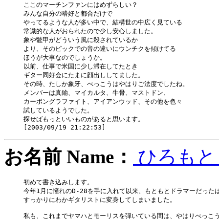
ここのマーチンファンにはめずらしい？

みんな自分の嗜好と都合だけで

やってるような人が多い中で、結構世の中広く見ている

常識的な人がおられたので少し安心しました。

象や鼈甲がどういう風に殺されているか

より、そのピックでの音の違いにウンチクを傾けてる

ほうが大事なのでしょうか。

以前、仕事で米国に少し滞在してたとき

ギター同好会にたまに顔出ししてました。

その時、たしか象牙、べっこうはやはりご法度でしたね。

メンバーは真鍮、マイカルタ、牛骨、マストドン、

カーボングラファイト、アイアンウッド、その他を色々

試しているようでした。

探せばもっといいものがあると思います。

お名前 Name：
ひろも
初めて書き込みします。

今年1月に憧れのD-28を手に入れて以来、もともとドラマーだったは
すっかりにわかギタリストに変身してしまいました。

私も、これまでヤマハとモーリスを弾いている間は、やはりべっこう