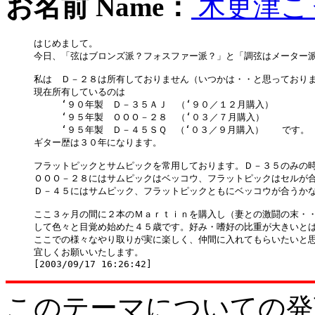
お名前 Name：
木更津こ
はじめまして。

今日、「弦はブロンズ派？フォスファー派？」と「調弦はメーター派
私は　Ｄ－２８は所有しておりません（いつかは・・と思っておりま
現在所有しているのは

　　　‘９０年製　Ｄ－３５ＡＪ　（‘９０／１２月購入）

　　　‘９５年製　ＯＯＯ－２８　（‘０３／７月購入）

　　　‘９５年製　Ｄ－４５ＳＱ　（‘０３／９月購入）　　です。

ギター歴は３０年になります。

フラットピックとサムピックを常用しております。Ｄ－３５のみの時
ＯＯＯ－２８にはサムピックはベッコウ、フラットピックはセルが合
Ｄ－４５にはサムピック、フラットピックともにベッコウが合うかな
ここ３ヶ月の間に２本のＭａｒｔｉｎを購入し（妻との激闘の末・・
して色々と目覚め始めた４５歳です。好み・嗜好の比重が大きいとは
ここでの様々なやり取りが実に楽しく、仲間に入れてもらいたいと思
宜しくお願いいたします。

このテーマについての発言をどう