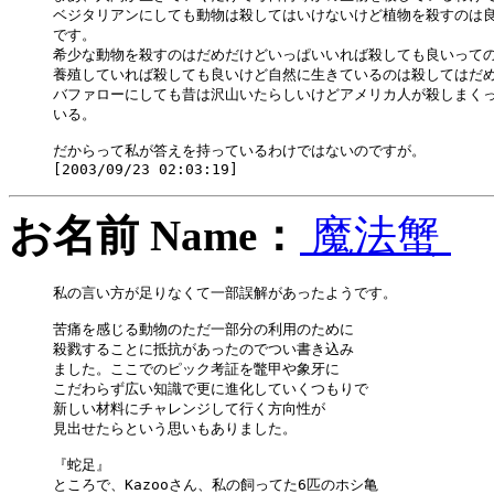
ベジタリアンにしても動物は殺してはいけないけど植物を殺すのは良
です。

希少な動物を殺すのはだめだけどいっぱいいれば殺しても良いっての
養殖していれば殺しても良いけど自然に生きているのは殺してはだめ
バファローにしても昔は沢山いたらしいけどアメリカ人が殺しまくっ
いる。

だからって私が答えを持っているわけではないのですが。

お名前 Name：
魔法蟹
私の言い方が足りなくて一部誤解があったようです。

苦痛を感じる動物のただ一部分の利用のために

殺戮することに抵抗があったのでつい書き込み

ました。ここでのピック考証を鼈甲や象牙に

こだわらず広い知識で更に進化していくつもりで

新しい材料にチャレンジして行く方向性が

見出せたらという思いもありました。

『蛇足』

ところで、Kazooさん、私の飼ってた6匹のホシ亀
