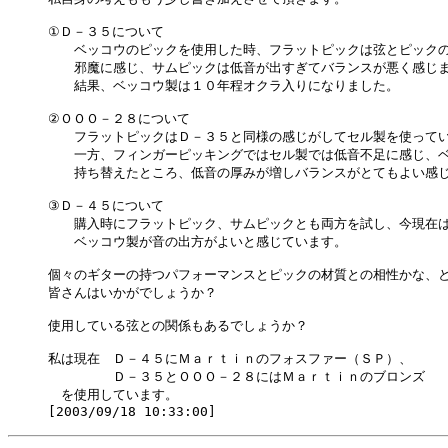
①Ｄ－３５について

　　ベッコウのピックを使用した時、フラットピックは弦とピックの
　　邪魔に感じ、サムピックは低音が出すぎてバランスが悪く感じま
　　結果、ベッコウ製は１０年程オクラ入りになりました。

②ＯＯＯ－２８について

　　フラットピックはＤ－３５と同様の感じがしてセル製を使ってい
　　一方、フィンガーピッキングではセル製では低音不足に感じ、ベ
　　持ち替えたところ、低音の厚みが増しバランスがとてもよい感じ
③Ｄ－４５について

　　購入時にフラットピック、サムピックとも両方を試し、今現在は
　　ベッコウ製が音の出方がよいと感じています。

個々のギターの持つパフォーマンスとピックの材質との相性かな、と
皆さんはいかがでしょうか？

使用している弦との関係もあるでしょうか？

私は現在　Ｄ－４５にＭａｒｔｉｎのフォスファー（ＳＰ）、

　　　　　Ｄ－３５とＯＯＯ－２８にはＭａｒｔｉｎのブロンズ　

　を使用しています。
