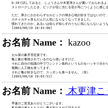
D-28で試してみると、しょうさんや木更津さんが書いておられるよう
ストロークしたとき、ピックが弦に当たる音が耳につくように感じま
ただ、厚さにかかわらずセルピックの弾き心地が好きではないので、
カチャカチャ音もだんだん気にならなくなってきました。

慣れてきたのか、あるいは知らず知らずのうちに気にならないような
お名前 Name：
kazo
セル派の象牙否定派です。

亀と象が養殖されているのなら使いますけど。

それに自分の知識の中でワシントン条約というものをハッキリ分から
無難に人工物を使ってます。

それと亀が好きなので、スッポンも食べません。（笑）

お名前 Name：
木更津こ
早速のご意見ありがとうございます。

私自身の考えももう少し書き加えさせて頂きます。
