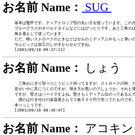
お名前 Name：
SUG
基本は鼈甲です。ティアドロップ型の丸い方を使っています。この方
ブルーグラスやオールドタイムなどにはぴったりです。あと三角のほ
角を落として使っています。

ただ、軽いストロークのときなどはセルのミディアムやもっと薄いの
サムピックは加工のしやすからセルですね。

お名前 Name：
しょ
　三角おにぎり型べつこうピック持ってますが、ストロークの時、カ
音がいやに耳につくのですが、弾き方が悪いのでしょうか。それと厚
ですが、堅さはハードですよね。堅さもミディアム位のってあるんで
　僕のは行き付けの楽器屋さんで１枚５００円で売ってたものです。
本べっこうです。

お名前 Name：
アコキ