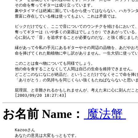
その命を奪ってギターは成り立っています。

象やタイマイは絶滅に瀕しているから使ってはならない、ハカランダ
豊富に存在している種は使ってもよい。これは矛盾では。

ピックだけでなく、ここで音についてのウンチクを傾けるにおいて、
奪ってギターは（いや多くの楽器はでしょうか）できあがっている、
心に刻んで「音」を追求することが必要なのだな、と強く感じました
縁があって今私の手元にあるギターやその周辺の品物を、あだやおろ
命を捧げてくれた動植物に申し訳がありません。一生大切に使ってい
このことは食べ物についても同様でしょう。

他の命を食することなくして人間は自己の生命を維持できません。

どこどこのなになにが絶品だ、ということだけでなくそこで命を捧げ
「ありがとう」の気持ちを同じくらい強くもたねばならないと思いま
屁理屈、と非難されるかもしれませんが、考えた末に心に刻んだこと
お名前 Name：
魔法蟹
Kazooさん

あなたの意見は大変もっともです。
