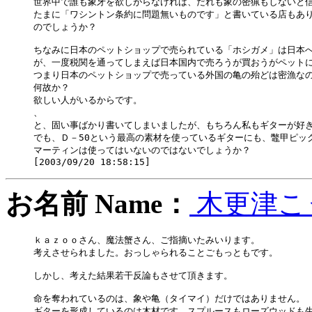
世界中で誰も象牙を欲しがらなければ、だれも象の密猟もしないと信
たまに「ワシントン条約に問題無いものです」と書いている店もあり
のでしょうか？

ちなみに日本のペットショップで売られている「ホシガメ」は日本へ
が、一度税関を通ってしまえば日本国内で売ろうが買おうがペットに
つまり日本のペットショップで売っている外国の亀の殆どは密漁なの
何故か？

欲しい人がいるからです。

、

と、固い事ばかり書いてしまいましたが、もちろん私もギターが好き
でも、Ｄ－50という最高の素材を使っているギターにも、鼈甲ピッ
マーティンは使ってはいないのではないでしょうか？

お名前 Name：
木更津こ
ｋａｚｏｏさん、魔法蟹さん、ご指摘いたみいります。

考えさせられました。おっしゃられることごもっともです。

しかし、考えた結果若干反論もさせて頂きます。

命を奪われているのは、象や亀（タイマイ）だけではありません。

ギターを形成しているのは木材です。スプルースもローズウッドも生