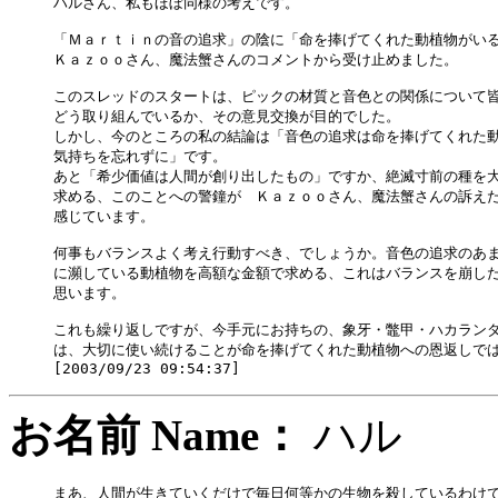
ハルさん、私もほぼ同様の考えです。

「Ｍａｒｔｉｎの音の追求」の陰に「命を捧げてくれた動植物がいる
Ｋａｚｏｏさん、魔法蟹さんのコメントから受け止めました。

このスレッドのスタートは、ピックの材質と音色との関係について皆
どう取り組んでいるか、その意見交換が目的でした。

しかし、今のところの私の結論は「音色の追求は命を捧げてくれた動
気持ちを忘れずに」です。

あと「希少価値は人間が創り出したもの」ですか、絶滅寸前の種を大
求める、このことへの警鐘が　Ｋａｚｏｏさん、魔法蟹さんの訴えた
感じています。

何事もバランスよく考え行動すべき、でしょうか。音色の追求のあま
に瀕している動植物を高額な金額で求める、これはバランスを崩した
思います。

これも繰り返しですが、今手元にお持ちの、象牙・鼈甲・ハカランダ
は、大切に使い続けることが命を捧げてくれた動植物への恩返しでは
お名前 Name：
ハ
まあ、人間が生きていくだけで毎日何等かの生物を殺しているわけで