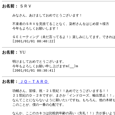
お名前：
ＳＲＶ
みなさん、あけましておめでとうございます！

不束者のＳＲＶを見捨てることなく、染村さんをはじめ皆々様方

今年もよろしくお願いします！

ＧＥミーティング（未だ言ってるよ！）楽しみにしてます。できれば
お名前：
YU
明けましておめでとうございます。

今年もよろしくお願い申し上げますm(__)m

お名前：
ＪＱ－ＴＡＲＯ
功輔さん、皆様、祝・２１世紀！！あめでとうございまする！！

２１世紀のＤ－２８ですが、まさか「インドローズ、輸出禁止！！」
なんてことにならないように願いたいですね。もちろん、他の木材も
このことが、僕の一番の心配です。

なんか、ここのカキコは比較的年齢の高い（失礼！！）方が多いよう