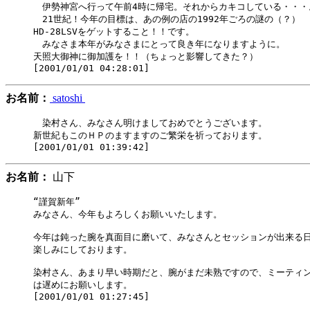
　伊勢神宮へ行って午前4時に帰宅。それからカキコしている・・・。
　21世紀！今年の目標は、あの例の店の1992年ごろの謎の（？）

HD-28LSVをゲットすること！！です。

　みなさま本年がみなさまにとって良き年になりますように。

天照大御神に御加護を！！（ちょっと影響してきた？）

お名前：
satoshi
　染村さん、みなさん明けましておめでとうございます。

新世紀もこのＨＰのますますのご繁栄を祈っております。

お名前：
山下
“謹賀新年”

みなさん、今年もよろしくお願いいたします。

今年は鈍った腕を真面目に磨いて、みなさんとセッションが出来る日
楽しみにしております。

染村さん、あまり早い時期だと、腕がまだ未熟ですので、ミーティン
は遅めにお願いします。
