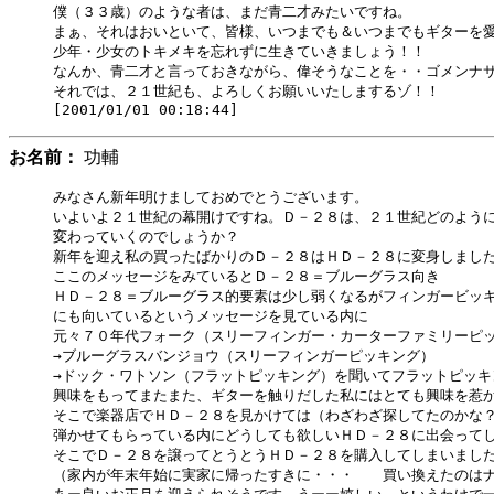
僕（３３歳）のような者は、まだ青二才みたいですね。

まぁ、それはおいといて、皆様、いつまでも＆いつまでもギターを愛
少年・少女のトキメキを忘れずに生きていきましょう！！

なんか、青二才と言っておきながら、偉そうなことを・・ゴメンナサ
それでは、２１世紀も、よろしくお願いいたしまするゾ！！

お名前：
功輔
みなさん新年明けましておめでとうございます。

いよいよ２１世紀の幕開けですね。Ｄ－２８は、２１世紀どのように
変わっていくのでしょうか？

新年を迎え私の買ったばかりのＤ－２８はＨＤ－２８に変身しました
ここのメッセージをみているとＤ－２８＝ブルーグラス向き

ＨＤ－２８＝ブルーグラス的要素は少し弱くなるがフィンガービッキ
にも向いているというメッセージを見ている内に

元々７０年代フォーク（スリーフィンガー・カーターファミリーピッ
→ブルーグラスバンジョウ（スリーフィンガーピッキング）

→ドック・ワトソン（フラットピッキング）を聞いてフラットピッキン
興味をもってまたまた、ギターを触りだした私にはとても興味を惹か
そこで楽器店でＨＤ－２８を見かけては（わざわざ探してたのかな？
弾かせてもらっている内にどうしても欲しいＨＤ－２８に出会ってし
そこでＤ－２８を譲ってとうとうＨＤ－２８を購入してしまいました
（家内が年末年始に実家に帰ったすきに・・・　　買い換えたのはナ