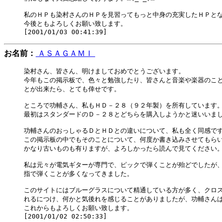
私のＨＰも染村さんのＨＰを見習ってもっと中身の充実したＨＰとな
今後ともよろしくお願い致します。

お名前：
ＡＳＡＧＡＭＩ
染村さん、皆さん、明けましておめでとうございます。

今年もこの掲示板で、色々と勉強したり、皆さんと音楽や楽器のこと
とが出来たら、とても倖せです。

ところで功輔さん、私もＨＤ－２８（９２年製）を所有しています。
最初はスタンダードのＤ－２８とどちらを購入しようかと迷いいまし
功輔さんのおっしゃるＤとＨＤとの違いについて、私も全く同感です
この掲示板の中でもそのことについて、何度か書き込みさせてもらい
かなり古いものも有りますが、よろしかったら読んで見てください。
私は元々が電気ギターが専門で、ピックで弾くことが殆どでしたが、
指で弾くことが多くなってきました。

このサイトにはブルーグラスについて精通している方が多く、クロス
れるにつけ、何かと気後れを感じることがありましたが、功輔さんは
これからもよろしくお願い致します。
